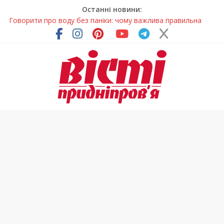
Останні новини:
Говорити про воду без паніки: чому важлива правильна
комунікація
Лікар – на екрані: Як працюють телемедичні центри на
Дніпропетровщині
У Дніпрі триває масштабна підготовка до опалювального
сезону
Пошуки тривають: на Дніпропетровщині досліджують місце
розташування легендарного монастиря (Фото)
Погода та прикмети на неділю, 9 серпня 2026 року