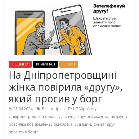
НОВИНИ
КРИМІНАЛ
РЕГІОН
На Дніпропетровщині
жінка повірила «другу»,
який просив у борг
,
25.06.2024
Вільногірськ
ГУ НП України у
,
,
,
Дніпропетровській області
доступ до чужого акаунта
подруга
,
,
,
розсилка повідомлень
сім-картка
судимий
схема "друг
просить в борг"