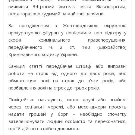
виявився 34-річний житель міста Вільногірська,
неодноразово судимий за майнові злочини.
За погодженням з Жовтоводською окружною
прокуратурою фігуранту повідомили про підозру у
скоєні кримінального правопорушення,
передбаченого ч. 2 ст. 190 (шахрайство)
Кримінального кодексу України.
Санкція статті передбачає штраф або виправні
роботи на строк від одного до двох років, або
обмеженням волі на строк до п’яти років, або
позбавлення волі на строк до трьох років.
Поліцейські нагадують, якщо друзі або знайомі
через соціальні мережі, або месенджери просять
надати грошей у борг – необхідно спочатку
зателефонувати людині особисто та переконатися,
що їй дійсно потрібна допомога.