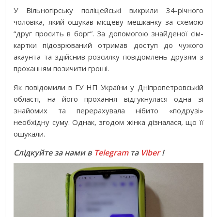
У Вільногірську поліцейські викрили 34-річного
чоловіка, який ошукав місцеву мешканку за схемою
“друг просить в борг”. За допомогою знайденої сім-
картки підозрюваний отримав доступ до чужого
акаунта та здійснив розсилку повідомлень друзям з
проханням позичити гроші.
Як повідомили в ГУ НП України у Дніпропетровській
області, на його прохання відгукнулася одна зі
знайомих та перерахувала нібито «подрузі»
необхідну суму. Однак, згодом жінка дізналася, що її
ошукали.
Слідкуйте за нами в
Telegram
та
Viber
!