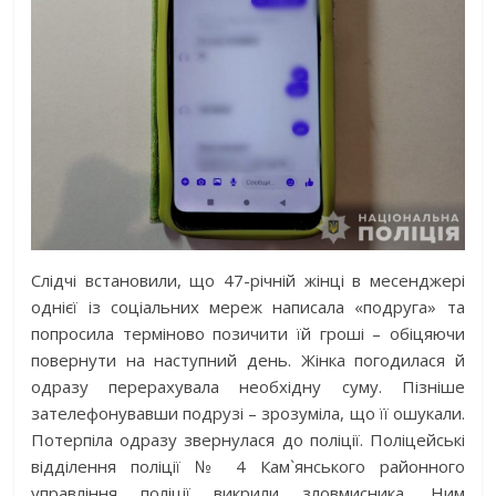
Слідчі встановили, що 47-річній жінці в месенджері
однієї із соціальних мереж написала «подруга» та
попросила терміново позичити їй гроші – обіцяючи
повернути на наступний день. Жінка погодилася й
одразу перерахувала необхідну суму. Пізніше
зателефонувавши подрузі – зрозуміла, що її ошукали.
Потерпіла одразу звернулася до поліції. Поліцейські
відділення поліції № 4 Кам`янського районного
управління поліції викрили зловмисника. Ним