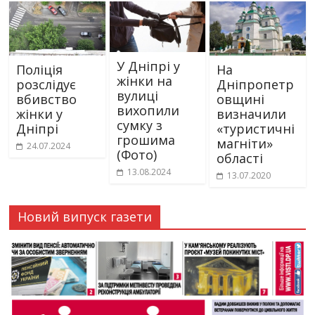
У Дніпрі у
Поліція
На
жінки на
розслідує
Дніпропетр
вулиці
вбивство
овщині
вихопили
жінки у
визначили
сумку з
Дніпрі
«туристичні
грошима
магніти»
24.07.2024
(Фото)
області
13.08.2024
13.07.2020
Новий випуск газети