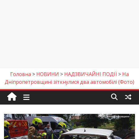
Головна
>
НОВИНИ
>
НАДЗВИЧАЙНІ ПОДІЇ
>
На
Дніпропетровщині зіткнулися два автомобілі (Фото)