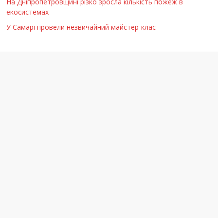
На Дніпропетровщині різко зросла кількість пожеж в
екосистемах
У Самарі провели незвичайний майстер-клас