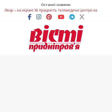
Останні новини:
Лікар – на екрані: Як працюють телемедичні центри на
Дніпропетровщині
У Дніпрі триває масштабна підготовка до опалювального
сезону
Пошуки тривають: на Дніпропетровщині досліджують місце
розташування легендарного монастиря (Фото)
Ветерани Дніпропетровщини отримують шанс на власне
житло
Говорити про воду без паніки: чому важлива правильна
комунікація