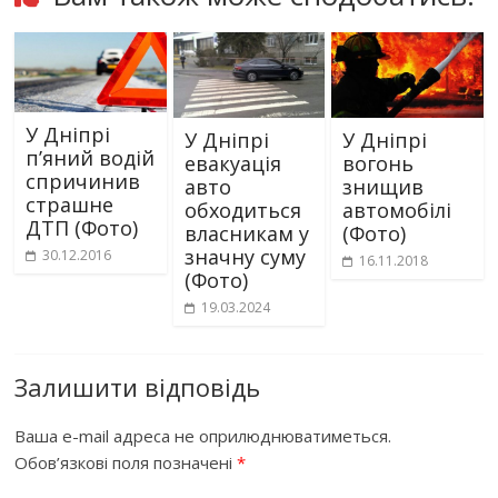
У Дніпрі
У Дніпрі
У Дніпрі
п’яний водій
евакуація
вогонь
спричинив
авто
знищив
страшне
обходиться
автомобілі
ДТП (Фото)
власникам у
(Фото)
значну суму
30.12.2016
16.11.2018
(Фото)
19.03.2024
Залишити відповідь
Ваша e-mail адреса не оприлюднюватиметься.
Обов’язкові поля позначені
*