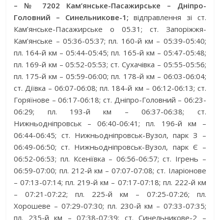
– № 7202 Кам’янське-Пасажирське – Дніпро-
Головний – Синельникове-1;
відправлення зі ст.
Кам’янське-Пасажирське о 05.31; ст. Запоріжжя-
Кам’янське – 05:36-05:37; пл. 160-й км – 05:39-05:40;
пл. 164-й км – 05:44-05:45; пл. 165-й км – 05:47-05:48;
пл. 169-й км – 05:52-05:53; ст. Сухачівка – 05:55-05:56;
пл. 175-й км – 05:59-06:00; пл. 178-й км – 06:03-06:04;
ст. Діївка – 06:07-06:08; пл. 184-й км – 06:12-06:13; ст.
Горяїнове – 06:17-06:18; ст. Дніпро-Головний – 06:23-
06:29; пл. 193-й км – 06:37-06:38; ст.
Нижньодніпровськ – 06:40-06:41; пл. 196-й км –
06:44-06:45; ст. Нижньодніпровськ-Вузол, парк З –
06:49-06:50; ст. Нижньодніпровськ-Вузол, парк Є –
06:52-06:53; пл. Ксеніївка – 06:56-06:57; ст. Ігрень –
06:59-07:00; пл. 212-й км – 07:07-07:08; ст. Іларіонове
– 07:13-07:14; пл. 219-й км – 07:17-07:18; пл. 222-й км
– 07:21-07:22; пл. 225-й км – 07:25-07:26; пл.
Хорошеве – 07:29-07:30; пл. 230-й км – 07:33-07:35;
пл. 235-й км – 07:38-07:39; ст. Синельникове-2 –