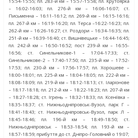
15:54-15:55; пл. 283-й км – 15:57-15:58; пл. Крутоярка
– 16:02-16:03; пл. 276-й км – 16:06-16:07; ст.
Письменна – 16:11-16:12; пл. 269-й км – 16:15-16:16;
пл. 267-й км – 16:19-16:20; пл. Терса –16:22-16:23; пл.
262-й км – 16:26-16:27; ст. Роздори – 16:34-16:35; пл.
251-й км – 16:39-16:40; ст. Вишнівецьке – 16:44-16:45;
пл. 242-й км – 16:50-16:52; пост 239-й км – 16:55-
16:56; ст. Синельникове-1 – 17:04-17:33; ст.
Синельникове-2 – 17:40-17:50; пл. 235-й км – 17:52-
17:53; пл. 230-й км – 17:56-17:57; пл. Хорошеве –
18:00-18:01; пл. 225-й км – 18:04-18:05; пл. 222-й км –
18:08-18:09; пл. 219-й км – 18:12-18:13; ст. Іларіонове
– 18:17-18:18; пл. 212-й км – 18:22-18:23; пл. 207-й км
– 18:27-18:28; ст. Ігрень – 18:32-18:33; пл. Ксеніївка –
18:35-18:37; ст. Нижньодніпровськ-Вузол, парк Г –
18:41-18:43; ст. Нижньодніпровськ-Вузол, парк Л –
18:45-18:46; пл. 196-й км – 18:49-18:50; ст.
Нижньодніпровськ – 18:53-18:54; пл. 193-й км –
18:57-18:59; прибуття до ст. Дніпро-Головний о 19:07;