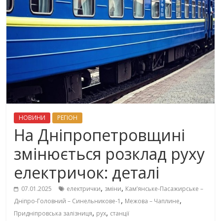
НОВИНИ
РЕГІОН
На Дніпропетровщині
змінюється розклад руху
електричок: деталі
,
,
07.01.2025
електрички
зміни
Кам’янське-Пасажирське –
,
,
Дніпро-Головний – Синельникове-1
Межова – Чаплине
,
,
Придніпровська залізниця
рух
станції