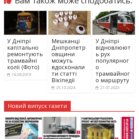
Вам також може сподобатись:
У Дніпрі
Мешканці
У Дніпрі
капітально
Дніпропетр
відновлюют
ремонтують
овщини
ь рух
трамвайні
можуть
популярног
колії (Фото)
вдосконали
о
ти статті
трамвайног
16.09.2019
Вікіпедії
о маршруту
25.10.2024
27.07.2023
Новий випуск газети