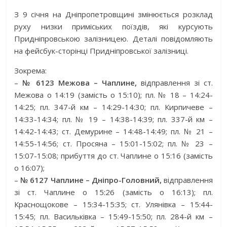
З 9 січня на Дніпропетровщині змінюється розклад
руху низки приміських поїздів, які курсують
Придніпровською залізницею. Деталі повідомляють
на фейсбук-сторінці Придніпровської залізниці.
Зокрема:
–
№ 6123 Межова – Чаплине,
відправлення зі ст.
Межова о 14:19 (замість о 15:10); пл. № 18 – 14:24-
14:25; пл. 347-й км – 14:29-14:30; пл. Кирпичеве –
14:33-14:34; пл. № 19 – 14:38-14:39; пл. 337-й км –
14:42-14:43; ст. Демурине – 14:48-14:49; пл. № 21 –
14:55-14:56; ст. Просяна – 15:01-15:02; пл. № 23 –
15:07-15:08; прибуття до ст. Чаплине о 15:16 (замість
о 16:07);
–
№ 6127 Чаплине – Дніпро-Головний,
відправлення
зі ст. Чаплине о 15:26 (замість о 16:13); пл.
Краснощокове – 15:34-15:35; ст. Улянівка – 15:44-
15:45; пл. Васильківка – 15:49-15:50; пл. 284-й км –