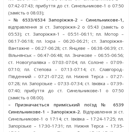
07:42-07:43; прибуття до ст. Синельникове-1 о 07:50
(замість о 08:03);
– № 6533/6534 Запоріжжя-2 – Синельникове-1,
відправлення зі ст. Запоріжжя-2 о 05:43 (замість о
05:53); ст. Запоріжжя-1 – 05:51-06:11; пл. Мотор –
06:17-06:18; пл. Іскра – 06:20-06:21; ст. Запоріжжя-
Вантажне – 06:27-06:28; ст. Янцеве – 06:38-06:39; ст.
Вільнянськ – 06:47-06:48; пл. Значкове – 06:55-06:56;
ст. Новогупалівка – 07:03-07:04; пл. Солоне – 07:09-
07:10; пл. Степова – 07:13-07:14; ст. Славгород-
Південний – 07:21-07:22; пл. Нижня Терса – 07:27-
07:28; пл. Запорізьке – 07:33-07:34; ст. Івківка – 07:39-
07:40; прибуття до ст. Синельникове-1 о 07:50
(замість о 08:00).
– Призначається приміський поїзд № 6539
Синельникове-1 – Запоріжжя-2.
Відправлення зі ст.
Синельникове-1 о 17:14; ст. Івківка – 17:24-17:25; пл.
Запорізьке – 17:30-17:31; пл. Нижня Терса – 17:35-