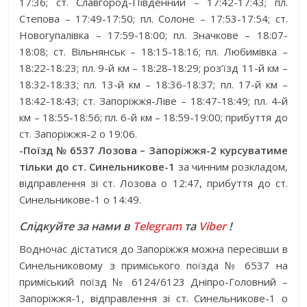
17:36; ст. Славгород-Південний – 17:42-17:43; пл.
Степова – 17:49-17:50; пл. Солоне – 17:53-17:54; ст.
Новогупалівка – 17:59-18:00; пл. Значкове – 18:07-
18:08; ст. Вільнянськ – 18:15-18:16; пл. Любимівка –
18:22-18:23; пл. 9-й км – 18:28-18:29; роз’їзд 11-й км –
18:32-18:33; пл. 13-й км – 18:36-18:37; пл. 17-й км –
18:42-18:43; ст. Запоріжжя-Ліве – 18:47-18:49; пл. 4-й
км – 18:55-18:56; пл. 6-й км – 18:59-19:00; прибуття до
ст. Запоріжжя-2 о 19:06.
-Поїзд № 6537 Лозова – Запоріжжя-2 курсуватиме
тільки до ст. Синельникове-1
за чинним розкладом,
відправлення зі ст. Лозова о 12:47, прибуття до ст.
Синельникове-1 о 14:49.
Слідкуйте за нами в
Telegram
та
Viber
!
Водночас дістатися до Запоріжжя можна пересівши в
Синельниковому з приміського поїзда № 6537 на
приміський поїзд № 6124/6123 Дніпро-Головний –
Запоріжжя-1, відправлення зі ст. Синельникове-1 о