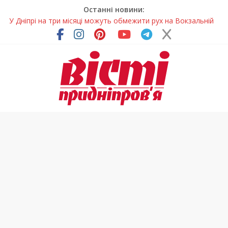
Останні новини:
Письменниця з Покрова продовжує підкорювати українські
та міжнародні творчі вершини
У Дніпрі повністю оновили один із найзавантаженіших
трамвайних переїздів
Педагоги Дніпропетровщини увійшли до числа найкращих
учителів України
У прифронтовій громаді Дніпропетровщини планують
суттєво підвищити тарифи на воду
У Дніпрі на три місяці можуть обмежити рух на Вокзальній
площі