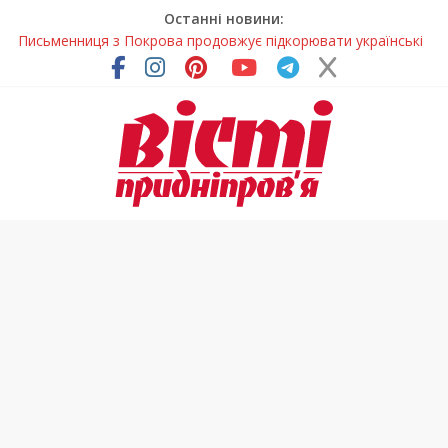
Останні новини:
Письменниця з Покрова продовжує підкорювати українські
та міжнародні творчі вершини
У Дніпрі повністю оновили один із найзавантаженіших
трамвайних переїздів
Педагоги Дніпропетровщини увійшли до числа найкращих
учителів України
У прифронтовій громаді Дніпропетровщини планують
суттєво підвищити тарифи на воду
У Дніпрі на три місяці можуть обмежити рух на Вокзальній
площі