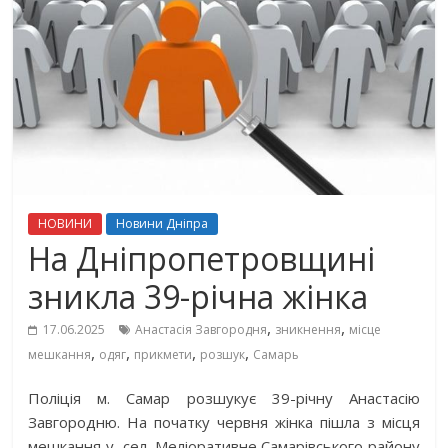
НОВИНИ
Новини Дніпра
На Дніпропетровщині
зникла 39-річна жінка
,
,
17.06.2025
Анастасія Завгородня
зникнення
місце
,
,
,
,
мешкання
одяг
прикмети
розшук
Самарь
Поліція м. Самар розшукує 39-річну Анастасію
Завгородню. На початку червня жінка пішла з місця
мешкання у сел. Меліоративне Самарівського району