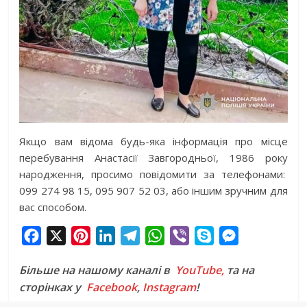
Якщо вам відома будь-яка інформація про місце
перебування Анастасії Завгородньої, 1986 року
народження, просимо повідомити за телефонами:
099 274 98 15, 095 907 52 03, або іншим зручним для
вас способом.
F
X
P
L
T
W
V
S
M
a
i
i
e
h
i
k
e
Більше на нашому каналі в
YouTube,
та на
c
n
n
l
a
b
y
s
сторінках у
Facebook
,
Instagram
!
e
t
k
e
t
e
p
s