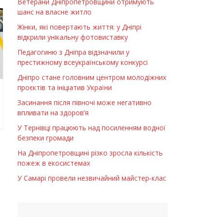
Ветерани Дніпропетровщини отримують
шанс на власне житло
Жінки, які повертають життя: у Дніпрі
відкрили унікальну фотовиставку
Педагогиню з Дніпра відзначили у
престижному всеукраїнському конкурсі
Дніпро стане головним центром молодіжних
проєктів та ініціатив України
Засинання після півночі може негативно
впливати на здоров’я
У Тернівці працюють над посиленням водної
безпеки громади
На Дніпропетровщині різко зросла кількість
пожеж в екосистемах
У Самарі провели незвичайний майстер-клас