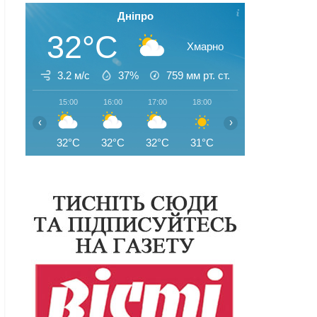
Дніпро
32°C
Хмарно
3.2 м/с
37%
759
мм рт. ст.
15:00
16:00
17:00
18:00
19:00
20:00
‹
›
32°C
32°C
32°C
31°C
31°C
29°C