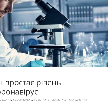
 зростає рівень
оронавірус
,
,
,
,
ровщина
коронавирус
смертність
статистика
ускладнення