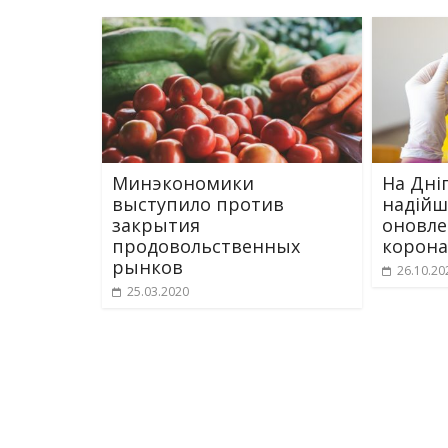
Минэкономики
На Дн
выступило против
надійш
закрытия
оновле
продовольственных
корона
рынков
26.10.20
25.03.2020