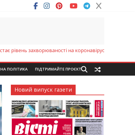
ря (Фото)
тає рівень захворюваності на коронавірус
ЙНА ПОЛІТИКА
ПІДТРИМАЙТЕ ПРОЄКТ
Новий випуск газети