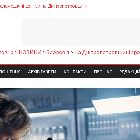
 телемедичні центри на Дніпропетровщині
готовка до опалювального сезону
ровщині досліджують місце розташування легендарного монасти
римують шанс на власне житло
чому важлива правильна комунікація
ловна
>
НОВИНИ
>
Здоров'я
>
На Дніпропетровщині зрос
ЛОШЕННЯ
АРХІВ ГАЗЕТИ
КОНТАКТИ
ПРО НАС
РЕДАКЦІ