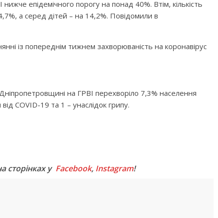
нижче епідемічного порогу на понад 40%. Втім, кількість
4,7%, а серед дітей – на 14,2%. Повідомили в
нянні із попереднім тижнем захворюваність на коронавірус
 Дніпропетровщині на ГРВІ перехворіло 7,3% населення
від COVID-19 та 1 – унаслідок грипу.
M
на сторінках у
Facebook
,
Instagram
!