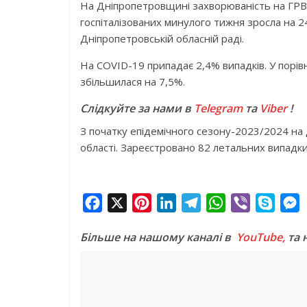
На Дніпропетровщині захворюваність на ГРВІ 
госпіталізованих минулого тижня зросла на 2
Дніпропетровській обласній раді.
На COVID-19 припадає 2,4% випадків. У порів
збільшилася на 7,5%.
Слідкуйте за нами в
Telegram
та
Viber
!
З початку епідемічного сезону-2023/2024 на
області. Зареєстровано 82 летальних випадки 
F
X
P
L
T
W
V
S
a
i
i
e
h
i
k
e
Більше на нашому каналі в
YouTube,
та 
c
n
n
l
a
b
y
s
e
t
k
e
t
e
p
s
b
e
e
g
s
r
e
e
o
r
d
r
A
n