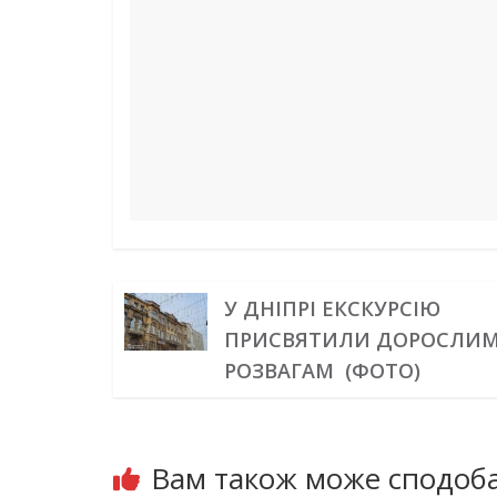
o
e
I
a
p
g
k
s
n
m
p
e
t
r
У ДНІПРІ ЕКСКУРСІЮ
ПРИСВЯТИЛИ ДОРОСЛИ
РОЗВАГАМ (ФОТО)
Вам також може сподоба