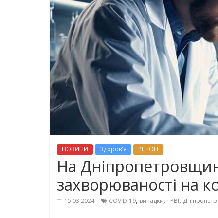
НОВИНИ
Здоров'я
РЕГІОН
На Дніпропетровщині
захворюваності на к
,
,
,
15.03.2024
COVID-19
випадки
ГРВІ
Дніпропет