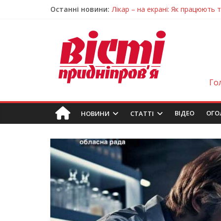
Останні новини:
Лікар – на екрані: Як працюють
У Дніпрі триває масштабна під
Пошуки тривають: на Дніпропет
Ветерани Дніпропетровщини от
Говорити про воду без паніки: 
Го
ВIДЕО
ОГО
НОВИНИ
СТАТТІ