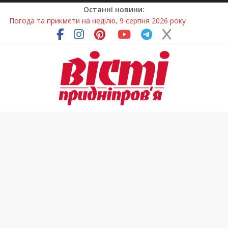
Останні новини:
Говорити про воду без паніки: чому важлива правильна
комунікація
Лікар – на екрані: Як працюють телемедичні центри на
Дніпропетровщині
У Дніпрі триває масштабна підготовка до опалювального
сезону
Пошуки тривають: на Дніпропетровщині досліджують місце
розташування легендарного монастиря (Фото)
Погода та прикмети на неділю, 9 серпня 2026 року