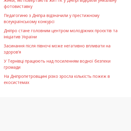
Жінки, які повертають життя: у Дніпрі відкрили унікальну
фотовиставку
Педагогиню з Дніпра відзначили у престижному
всеукраїнському конкурсі
Дніпро стане головним центром молодіжних проєктів та
ініціатив України
Засинання після півночі може негативно впливати на
здоров’я
У Тернівці працюють над посиленням водної безпеки
громади
На Дніпропетровщині різко зросла кількість пожеж в
екосистемах