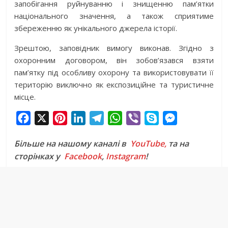
запобігання руйнуванню і знищенню пам’ятки
національного значення, а також сприятиме
збереженню як унікального джерела історії.
Зрештою, заповідник вимогу виконав. Згідно з
охоронним договором, він зобов’язався взяти
пам’ятку під особливу охорону та використовувати її
територію виключно як експозиційне та туристичне
місце.
F
X
P
L
T
W
V
S
M
a
i
i
e
h
i
k
e
Більше на нашому каналі в
YouTube,
та на
c
n
n
l
a
b
y
s
сторінках у
Facebook
,
Instagram
!
e
t
k
e
t
e
p
s
b
e
e
g
s
r
e
e
o
r
d
r
A
n
o
e
I
a
p
g
k
s
n
m
p
e