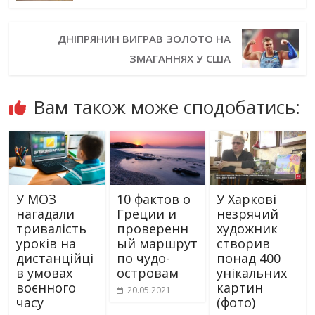
ДНІПРЯНИН ВИГРАВ ЗОЛОТО НА
ЗМАГАННЯХ У США
Вам також може сподобатись:
У МОЗ
10 фактов о
У Харкові
нагадали
Греции и
незрячий
тривалість
проверенн
художник
уроків на
ый маршрут
створив
дистанційці
по чудо-
понад 400
в умовах
островам
унікальних
воєнного
картин
20.05.2021
часу
(фото)