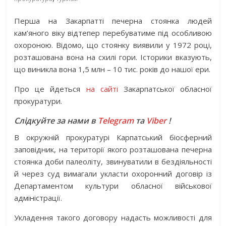
Перша на Закарпатті печерна стоянка людей
кам’яного віку відтепер перебуватиме під особливою
охороною. Відомо, що стоянку виявили у 1972 році,
розташована вона на схилі гори. Історики вказують,
що виникла вона 1,5 млн – 10 тис. років до нашої ери.
Про це йдеться
на сайті
Закарпатської обласної
прокуратури.
Слідкуйте за нами в
Telegram
та
Viber
!
В окружній прокуратурі Карпатський біосферний
заповідник, на території якого розташована печерна
стоянка доби палеоліту, звинуватили в бездіяльності
й через суд вимагали укласти охоронний договір із
Департаментом культури обласної військової
адміністрації.
Укладення такого договору надасть можливості для