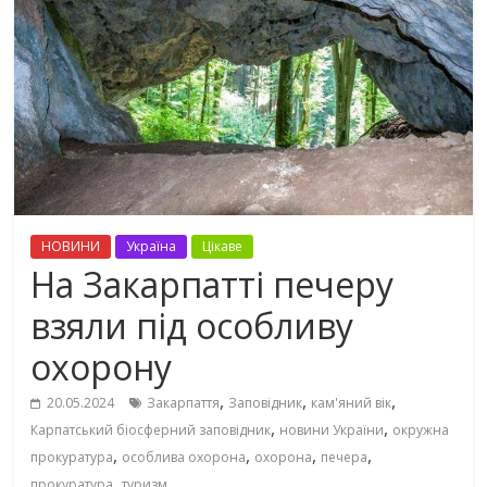
НОВИНИ
Україна
Цікаве
На Закарпатті печеру
взяли під особливу
охорону
,
,
,
20.05.2024
Закарпаття
Заповідник
кам'яний вік
,
,
Карпатський біосферний заповідник
новини України
окружна
,
,
,
,
прокуратура
особлива охорона
охорона
печера
,
прокуратура
туризм