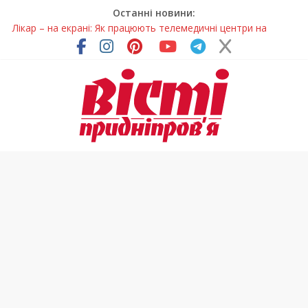
Останні новини:
Лікар – на екрані: Як працюють телемедичні центри на
Дніпропетровщині
У Дніпрі триває масштабна підготовка до опалювального
сезону
Пошуки тривають: на Дніпропетровщині досліджують місце
розташування легендарного монастиря (Фото)
Ветерани Дніпропетровщини отримують шанс на власне
житло
Говорити про воду без паніки: чому важлива правильна
комунікація