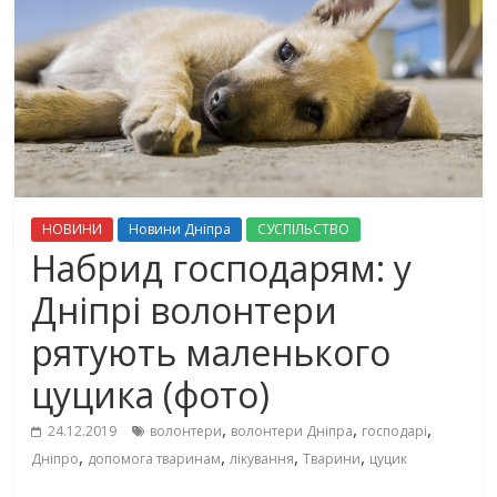
НОВИНИ
Новини Дніпра
СУСПІЛЬСТВО
Набрид господарям: у
Дніпрі волонтери
рятують маленького
цуцика (фото)
,
,
,
24.12.2019
волонтери
волонтери Дніпра
господарі
,
,
,
,
Дніпро
допомога тваринам
лікування
Тварини
цуцик