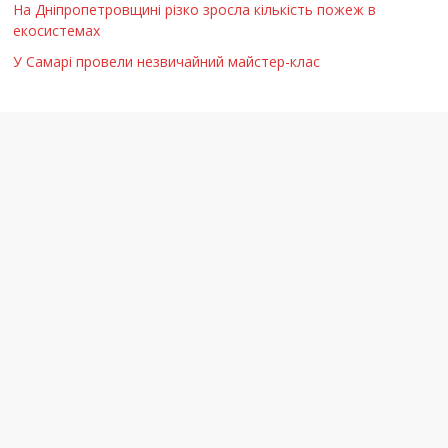
На Дніпропетровщині різко зросла кількість пожеж в
екосистемах
У Самарі провели незвичайний майстер-клас