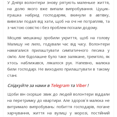
У Дніпрі волонтери знову рятують маленьке життя,
на долю якого вже випали випробування. Цуцик-
іграшка набрид господарям, вкинули в автівку,
вивезли подалі від хати, щоб на очі не потрапляв, та
з чистою совістю і без проблем поїхали додому.
Місцеві мешканці зробили укриття, щоб на голову
Малишу не лило, годували час від часу. Волонтери
намагалися прилаштувати симпатичного песика у
сім’ю. Але бідолашне було таке залякане, тремтіло, як
хтось наближався, лякалося рук. Напевно, малюка
били господарі. Не виходило прилаштувати в такому
стані.
Слідкуйте за нами в
Telegram
та
Viber
!
Щоби він скоріше звик до людей волонтери віддали
на перетримку до квартири. Але здоров`я малюка не
витримало випробувань: побиття господарів, погане
харчування, життя на вулиці у морозі, постійний