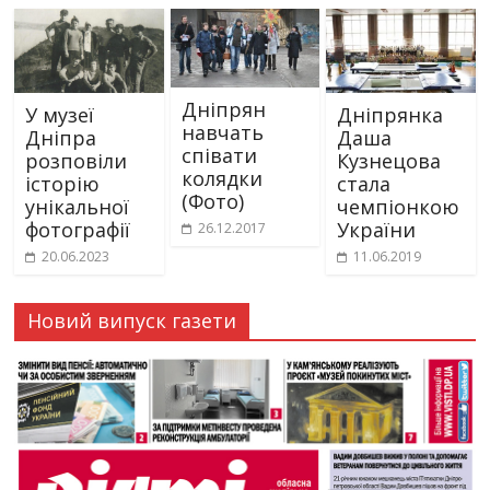
Дніпрян
У музеї
Дніпрянка
навчать
Дніпра
Даша
співати
розповіли
Кузнецова
колядки
історію
стала
(Фото)
унікальної
чемпіонкою
фотографії
України
26.12.2017
20.06.2023
11.06.2019
Новий випуск газети