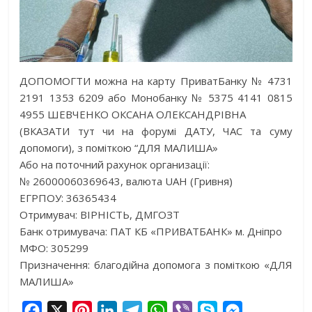
ДОПОМОГТИ можна на карту ПриватБанку № 4731
2191 1353 6209 або Монобанку № 5375 4141 0815
4955 ШЕВЧЕНКО ОКСАНА ОЛЕКСАНДРІВНА
(ВКАЗАТИ тут чи на форумі ДАТУ, ЧАС та суму
допомоги), з поміткою “ДЛЯ МАЛИША»
Або на поточний рахунок организації:
№ 26000060369643, валюта UAH (Гривня)
ЕГРПОУ: 36365434
Отримувач: ВIРНIСТЬ, ДМГОЗТ
Банк отримувача: ПАТ КБ «ПРИВАТБАНК» м. Дніпро
МФО: 305299
Призначення: благодійна допомога з поміткою «ДЛЯ
МАЛИША»
F
X
P
L
T
W
V
S
M