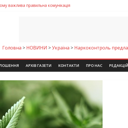
чому важлива правильна комунікація
 телемедичні центри на Дніпропетровщині
готовка до опалювального сезону
ровщині досліджують місце розташування легендарного монасти
римують шанс на власне житло
Головна
>
НОВИНИ
>
Україна
>
Наркоконтроль предлаг
ЛОШЕННЯ
АРХІВ ГАЗЕТИ
КОНТАКТИ
ПРО НАС
РЕДАКЦІ