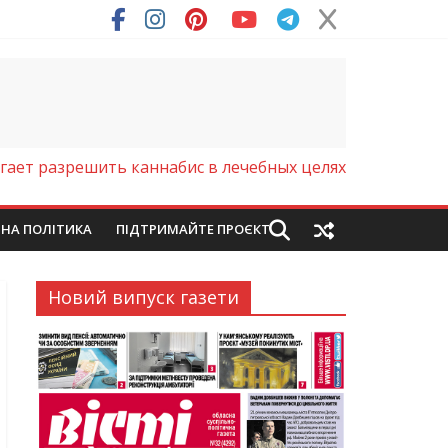
ря (Фото)
ает разрешить каннабис в лечебных целях
ЙНА ПОЛІТИКА
ПІДТРИМАЙТЕ ПРОЄКТ
Новий випуск газети