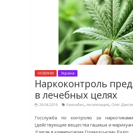
НОВИНИ
Україна
Наркоконтроль пред
в лечебных целях
,
,
26.04.2016
Каннабис
легализация
Олег Дзися
Госслужба по контролю за наркотиками
(действующие вещества гашиша и марихуаны)
Дзисяк в комментарии Громадському Радіо.