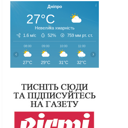
Дніпро
27°C
Невелика хмарність
1.6 м/с
52%
759
мм рт. ст.
08:00
09:00
10:00
11:00
12:00
13:00
‹
›
27°C
29°C
31°C
32°C
31°C
31°C