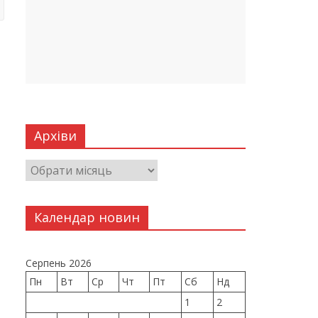
Архіви
Календар новин
Серпень 2026
Пн
Вт
Ср
Чт
Пт
Сб
Нд
1
2