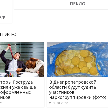
ПЕКЛО
АФ
тись:
торы Гоструда
В Днепропетровской
жили уже свыше
области будут судить
еоформленных
участников
иков
наркогруппировки (фото)
21
06.01.2022