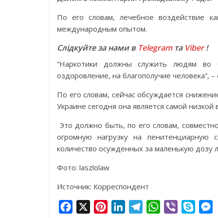
По его словам, лечебное воздействие к
международным опытом.
Слідкуйте за нами в
Telegram
та
Viber
!
“Наркотики должны служить людям во б
оздоровление, на благополучие человека”, – 
По его словам, сейчас обсуждается снижение
Украине сегодня она является самой низкой в 
Это должно быть, по его словам, совмест
огромную нагрузку на пенитенциарную с
количество осужденных за маленькую дозу 
Фото: laszlolaw
Источник: Корреспондент
F
X
P
L
T
W
V
S