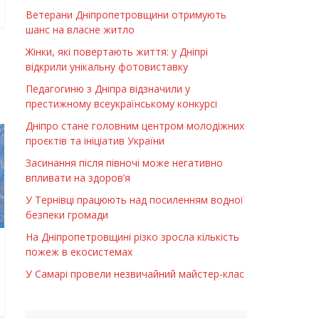
Ветерани Дніпропетровщини отримують
шанс на власне житло
Жінки, які повертають життя: у Дніпрі
відкрили унікальну фотовиставку
Педагогиню з Дніпра відзначили у
престижному всеукраїнському конкурсі
Дніпро стане головним центром молодіжних
проєктів та ініціатив України
Засинання після півночі може негативно
впливати на здоров’я
У Тернівці працюють над посиленням водної
безпеки громади
На Дніпропетровщині різко зросла кількість
пожеж в екосистемах
У Самарі провели незвичайний майстер-клас