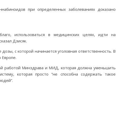
аннабиноидов при определенных заболеваниях доказано
лаго, использоваться в медицинских целях, идти на
сказал Дзисяк.
 дозы, с которой начинается уголовная ответственность. В
​​Европе.
ной работой Минздрава и МИД, которая должна уменьшить
истему, которая просто “не способна содержать такое
людей”.
M