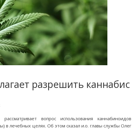
лагает разрешить каннабис
к
 рассматривает вопрос использования каннабиноидов
 в лечебных целях. Об этом сказал и.о. главы службы Олег