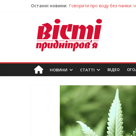
Говорити про воду без паніки: 
Останні новини:
Лікар – на екрані: Як працюють
У Дніпрі триває масштабна під
Пошуки тривають: на Дніпропет
Ветерани Дніпропетровщини от
ВIДЕО
ОГО
НОВИНИ
СТАТТІ