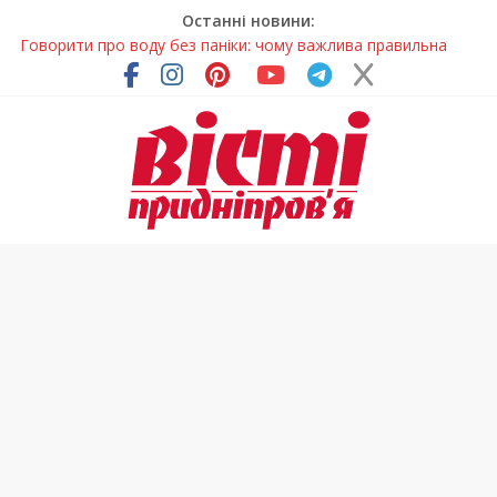
Останні новини:
Говорити про воду без паніки: чому важлива правильна
комунікація
Лікар – на екрані: Як працюють телемедичні центри на
Дніпропетровщині
У Дніпрі триває масштабна підготовка до опалювального
сезону
Пошуки тривають: на Дніпропетровщині досліджують місце
розташування легендарного монастиря (Фото)
Погода та прикмети на неділю, 9 серпня 2026 року