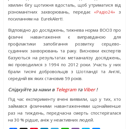
хвилин бігу щотижня вдосталь, щоб утриматися від
різноманітних захворювань, передає
«Радіо24»
з
посиланням на EurekAlert!.
Відповідно до досліджень, тижнева норма ВООЗ про
фізичні навантаження є виправданою для
профілактики запобігання розвитку серцево-
судинних захворювань та раку. Висновки експертів
базуються на результатах метааналізу досліджень,
які проводилися з 1994 по 2012 роки. Участь у них
брали тисячі добровольців з Шотландії та Англії,
середній вік яких становив 59 років.
Слідкуйте за нами в
Telegram
та
Viber
!
Під час експерименту вчені виявили, що у тих, хто
займався фізичними навантаженнями щонайменше
раз на тиждень, передчасна смерть спостерігалася
на 30 % рідше, аніж у неактивних людей.