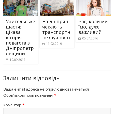
Учительське
На дніпрян
Час, коли ми
щастя:
чекають
їмо, дуже
цікава
транспортні
важливий
історія
незручності
05.07.2016
педагога з
11.02.2019
Дніпропетр
овщини
19.09.2017
Залишити відповідь
Ваша e-mail адреса не оприлюднюватиметься.
Обов’язкові поля позначені
*
Коментар
*