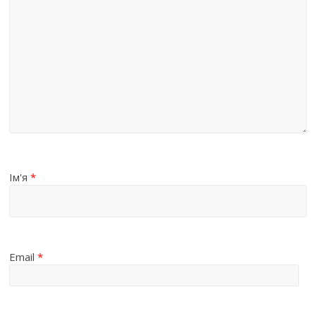
Ім'я
*
Email
*