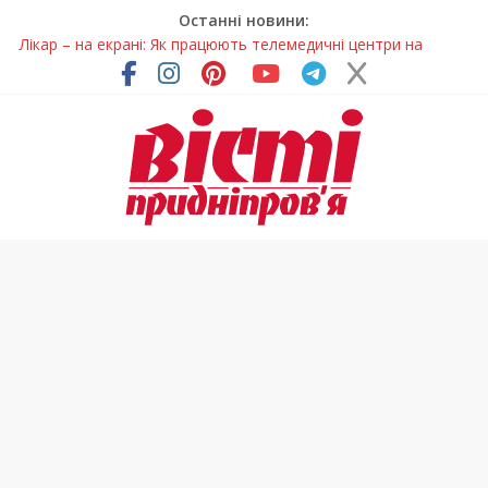
Останні новини:
Лікар – на екрані: Як працюють телемедичні центри на
Дніпропетровщині
У Дніпрі триває масштабна підготовка до опалювального
сезону
Пошуки тривають: на Дніпропетровщині досліджують місце
розташування легендарного монастиря (Фото)
Ветерани Дніпропетровщини отримують шанс на власне
житло
Говорити про воду без паніки: чому важлива правильна
комунікація