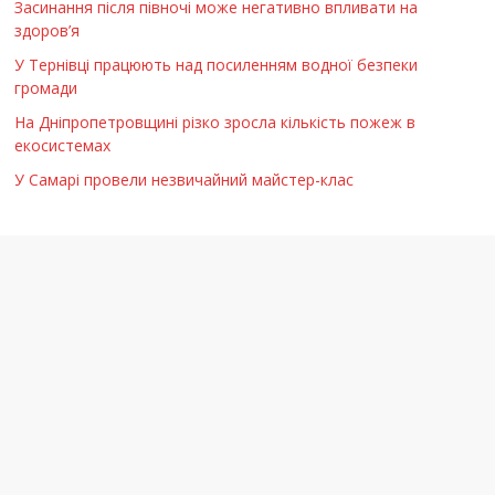
Засинання після півночі може негативно впливати на
здоров’я
У Тернівці працюють над посиленням водної безпеки
громади
На Дніпропетровщині різко зросла кількість пожеж в
екосистемах
У Самарі провели незвичайний майстер-клас