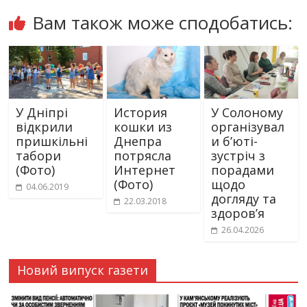
Вам також може сподобатись:
У Дніпрі
История
У Солоному
відкрили
кошки из
організувал
пришкільні
Днепра
и б’юті-
табори
потрясла
зустріч з
(Фото)
Интернет
порадами
(Фото)
щодо
04.06.2019
догляду та
22.03.2018
здоров’я
26.04.2026
Новий випуск газети