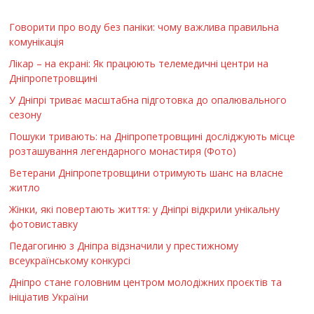
Говорити про воду без паніки: чому важлива правильна
комунікація
Лікар – на екрані: Як працюють телемедичні центри на
Дніпропетровщині
У Дніпрі триває масштабна підготовка до опалювального
сезону
Пошуки тривають: на Дніпропетровщині досліджують місце
розташування легендарного монастиря (Фото)
Ветерани Дніпропетровщини отримують шанс на власне
житло
Жінки, які повертають життя: у Дніпрі відкрили унікальну
фотовиставку
Педагогиню з Дніпра відзначили у престижному
всеукраїнському конкурсі
Дніпро стане головним центром молодіжних проєктів та
ініціатив України