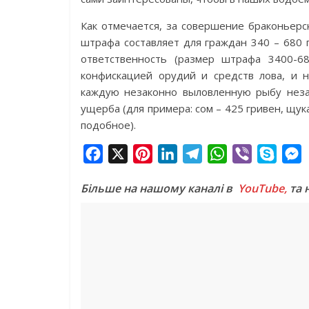
Как отмечается, за совершение браконьер
штрафа составляет для граждан 340 – 680 
ответственность (размер штрафа 3400-6
конфискацией орудий и средств лова, и н
каждую незаконно выловленную рыбу неза
ущерба (для примера: сом – 425 гривен, щука
подобное).
F
X
P
L
T
W
V
S
a
i
i
e
h
i
k
e
Більше на нашому каналі в
YouTube,
та 
c
n
n
l
a
b
y
s
e
t
k
e
t
e
p
s
b
e
e
g
s
r
e
e
o
r
d
r
A
n
o
e
I
a
p
g
k
s
n
m
p
e
t
r