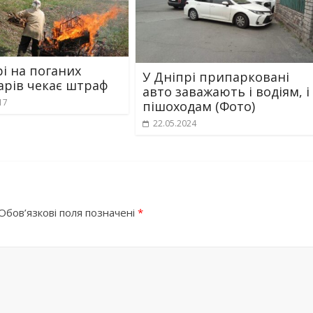
рі на поганих
У Дніпрі припарковані
арів чекає штраф
авто заважають і водіям, і
17
пішоходам (Фото)
22.05.2024
Обов’язкові поля позначені
*