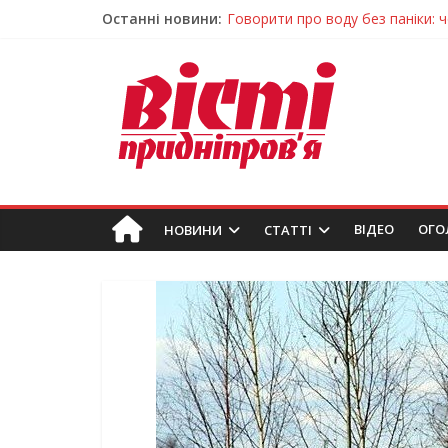
Останні новини:
Лікар – на екрані: Як працюють
У Дніпрі триває масштабна під
Пошуки тривають: на Дніпропет
Ветерани Дніпропетровщини от
Говорити про воду без паніки: 
ВIДЕО
ОГО
НОВИНИ
СТАТТІ