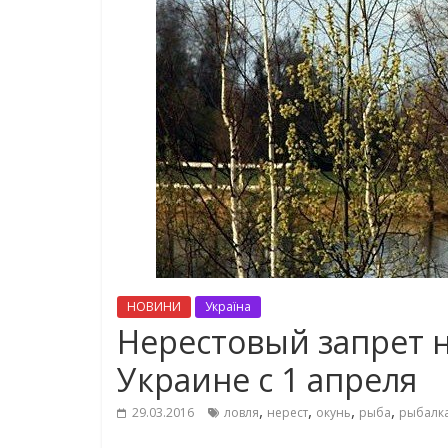
НОВИНИ
Україна
Нерестовый запрет н
Украине с 1 апреля
,
,
,
,
29.03.2016
ловля
нерест
окунь
рыба
рыбалк