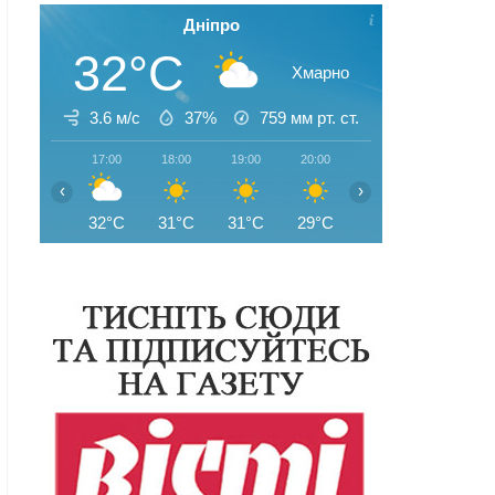
Дніпро
32°C
Хмарно
3.6 м/с
37%
759
мм рт. ст.
17:00
18:00
19:00
20:00
21:00
22:00
‹
›
32°C
31°C
31°C
29°C
28°C
26°C