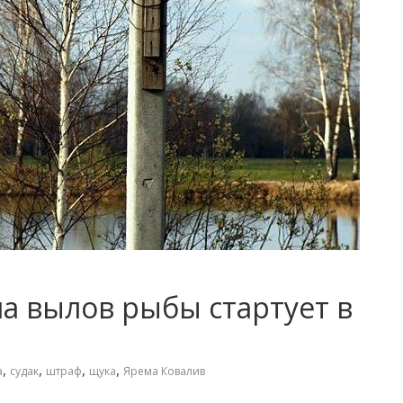
а вылов рыбы стартует в
,
,
,
,
а
судак
штраф
щука
Ярема Ковалив