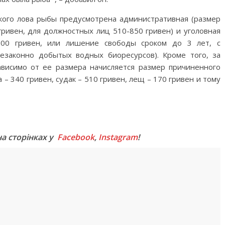
ского лова рыбы предусмотрена административная (размер
гривен, для должностных лиц 510-850 гривен) и уголовная
800 гривен, или лишение свободы сроком до 3 лет, с
езаконно добытых водных биоресурсов). Кроме того, за
висимо от ее размера начисляется размер причиненного
 – 340 гривен, судак – 510 гривен, лещ – 170 гривен и тому
M
на сторінках у
Facebook
,
Instagram
!