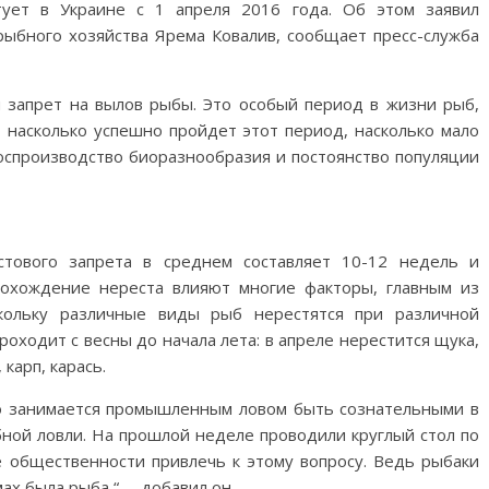
ует в Украине с 1 апреля 2016 года. Об этом заявил
рыбного хозяйства Ярема Ковалив, сообщает пресс-служба
й запрет на вылов рыбы. Это особый период в жизни рыб,
, насколько успешно пройдет этот период, насколько мало
оспроизводство биоразнообразия и постоянство популяции
стового запрета в среднем составляет 10-12 недель и
рохождение нереста влияют многие факторы, главным из
скольку различные виды рыб нерестятся при различной
оходит с весны до начала лета: в апреле нерестится щука,
 карп, карась.
о занимается промышленным ловом быть сознательными в
бной ловли. На прошлой неделе проводили круглый стол по
е общественности привлечь к этому вопросу. Ведь рыбаки
х была рыба “, – добавил он.