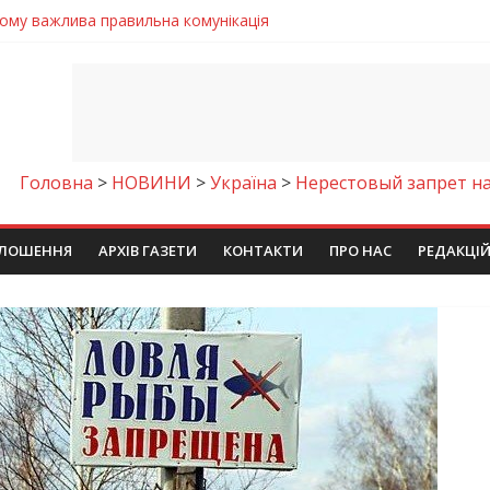
 телемедичні центри на Дніпропетровщині
готовка до опалювального сезону
ровщині досліджують місце розташування легендарного монасти
римують шанс на власне житло
чому важлива правильна комунікація
Головна
>
НОВИНИ
>
Україна
>
Нерестовый запрет на
ЛОШЕННЯ
АРХІВ ГАЗЕТИ
КОНТАКТИ
ПРО НАС
РЕДАКЦІ