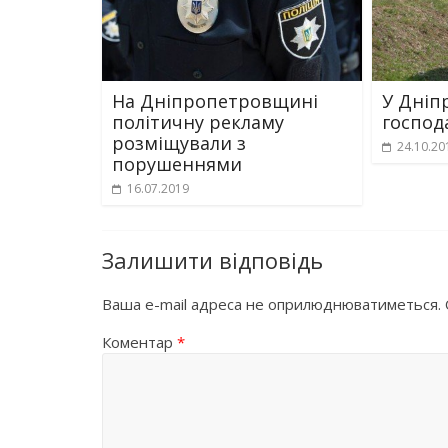
На Дніпропетровщині
У Дніп
політичну рекламу
господ
розміщували з
24.10.20
порушеннями
16.07.2019
Залишити відповідь
Ваша e-mail адреса не оприлюднюватиметься.
Коментар
*