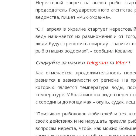
Нерестовый запрет на вылов рыбы старт
председатель Государственного агентства 
ведомства, пишет «РБК-Украина».
“С 1 апреля в Украине стартует нерестовы
ведь начинается их размножения и от того
люди будут тревожить природу – зависит в
рыб в наших водоемах”, – сообщил Ковалив.
Слідкуйте за нами в
Telegram
та
Viber
!
Как отмечается, продолжительность нере
разнится в зависимости от региона. На п
которых является температура воды, по
температуре. У большинства видов нерест пр
с середины до конца мая – окунь, судак, лещ,
“Призываю рыболовов любителей и тех, кт
своих действиях и не нарушать правила ры
вопросам нереста, чтобы как можно больш
сами заинтересованы, чтобы в наших водоема