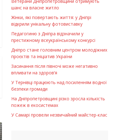
Ветерани Дніпропетровщини отримують
шанс на власне житло
Жінки, які повертають життя: у Дніпрі
відкрили унікальну фотовиставку
Педагогиню з Дніпра відзначили у
престижному всеукраїнському конкурсі
Дніпро стане головним центром молодіжних
проєктів та ініціатив України
Засинання після півночі може негативно
впливати на здоров’я
У Тернівці працюють над посиленням водної
безпеки громади
На Дніпропетровщині різко зросла кількість
пожеж в екосистемах
У Самарі провели незвичайний майстер-клас