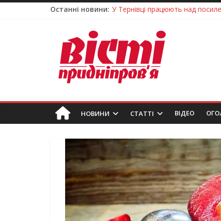
Останні новини:
У Тернівці працюють над посил
На Дніпропетровщині різко зрос
У Самарі провели незвичайний 
Світлові рішення майстрів із Дн
Засинання після півночі може н
ВIДЕО
ОГО
НОВИНИ
СТАТТІ