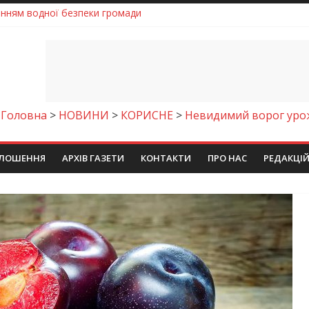
енням водної безпеки громади
ла кількість пожеж в екосистемах
майстер-клас
іпра визнали найкращими в Україні
егативно впливати на здоров’я
Головна
>
НОВИНИ
>
КОРИСНЕ
>
Невидимий ворог уро
ЛОШЕННЯ
АРХІВ ГАЗЕТИ
КОНТАКТИ
ПРО НАС
РЕДАКЦІ