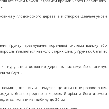
оглянуті сливи можуть втратити врожай через непомітного,
ь.
човини у плодоносного дерева, а й створює ідеальні умови
вання ґрунту, травмування кореневої системи взимку або
оросль з’являється навколо старих слив, у ґрунтах, багатих
 конкурувати з основним деревом, виснажує його, знижує
ня на ґрунт.
 помилка, яка тільки стимулює ще активніше розростання.
иходить безпосередньо з кореня, й зрізати його якомога
едеться копати на глибину до 30 см.
и до осені, аби не дати порослі взяти гору.