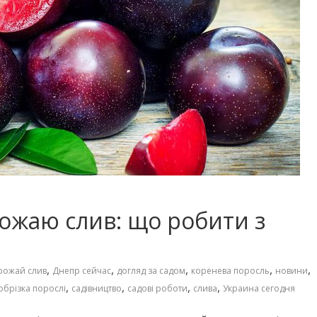
ожаю слив: що робити з
,
,
,
,
,
рожай слив
Днепр сейчас
догляд за садом
коренева поросль
новини
,
,
,
,
обрізка порослі
садівництво
садові роботи
слива
Украина сегодня