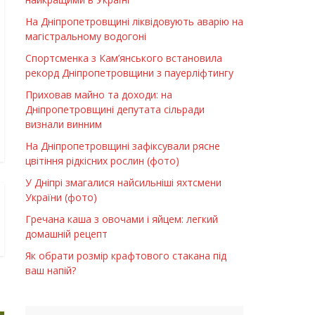
На Дніпропетровщині ліквідовують аварію на
магістральному водогоні
Спортсменка з Кам’янського встановила
рекорд Дніпропетровщини з пауерліфтингу
Приховав майно та доходи: на
Дніпропетровщині депутата сільради
визнали винним
На Дніпропетровщині зафіксували рясне
цвітіння рідкісних рослин (фото)
У Дніпрі змагалися найсильніші яхтсмени
України (фото)
Гречана каша з овочами і яйцем: легкий
домашній рецепт
Як обрати розмір крафтового стакана під
ваш напій?