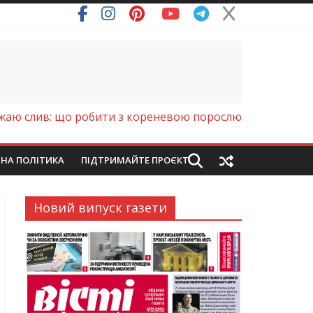
жаю слив: що робити з кореневою порослю
ЙНА ПОЛІТИКА
ПІДТРИМАЙТЕ ПРОЄКТ
Новий випуск газети