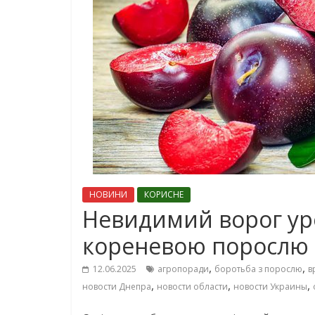
НОВИНИ
КОРИСНЕ
Невидимий ворог ур
кореневою порослю
,
,
12.06.2025
агропоради
боротьба з порослю
в
,
,
,
новости Днепра
новости области
новости Украины