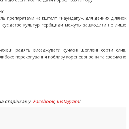
и?
сль препаратами на кшталт «Раундапу», для дачних ділянок
а сусідство культур гербіциди можуть зашкодити не лише
хівці радять висаджувати сучасні щеплені сорти слив,
глибоке перекопування поблизу кореневої зони та своєчасно
M
на сторінках у
Facebook
,
Instagram
!