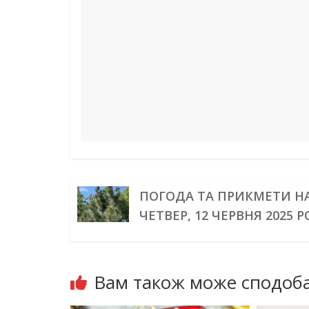
o
e
I
a
p
g
k
s
n
m
p
e
t
r
ПОГОДА ТА ПРИКМЕТИ Н
ЧЕТВЕР, 12 ЧЕРВНЯ 2025 
Вам також може сподоба