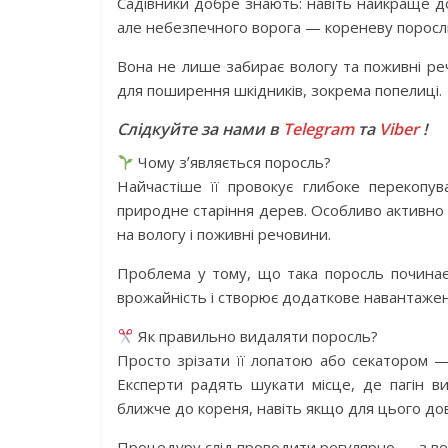
Садівники добре знають: навіть найкраще д
але небезпечного ворога — кореневу поросл
Вона не лише забирає вологу та поживні ре
для поширення шкідників, зокрема попелиці.
Слідкуйте за нами в
Telegram
та
Viber
!
Чому зʼявляється поросль?
Найчастіше її провокує глибоке перекопу
природне старіння дерев. Особливо активно п
на вологу і поживні речовини.
Проблема у тому, що така поросль починає
врожайність і створює додаткове навантажен
Як правильно видаляти поросль?
Просто зрізати її лопатою або секатором —
Експерти радять шукати місце, де пагін в
ближче до кореня, навіть якщо для цього дов
Процедуру слід проводити регулярно — з весн