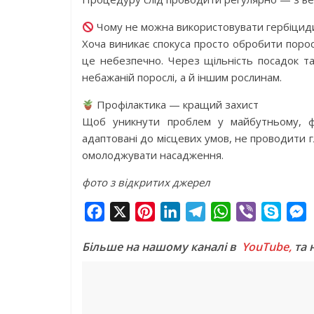
Чому не можна використовувати гербіцид
Хоча виникає спокуса просто обробити поро
це небезпечно. Через щільність посадок т
небажаній порослі, а й іншим рослинам.
Профілактика — кращий захист
Щоб уникнути проблем у майбутньому, фа
адаптовані до місцевих умов, не проводити 
омолоджувати насадження.
фото з відкритих джерел
F
X
P
L
T
W
V
S
a
i
i
e
h
i
k
e
Більше на нашому каналі в
YouTube,
та 
c
n
n
l
a
b
y
s
e
t
k
e
t
e
p
s
b
e
e
g
s
r
e
e
o
r
d
r
A
n