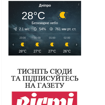
Дніпро
28°C
Безхмарне небо
2.1 м/с
54%
761
мм рт. ст.
23:00
00:00
01:00
02:00
03:00
04:00
‹
›
28°C
27°C
27°C
26°C
25°C
25°C