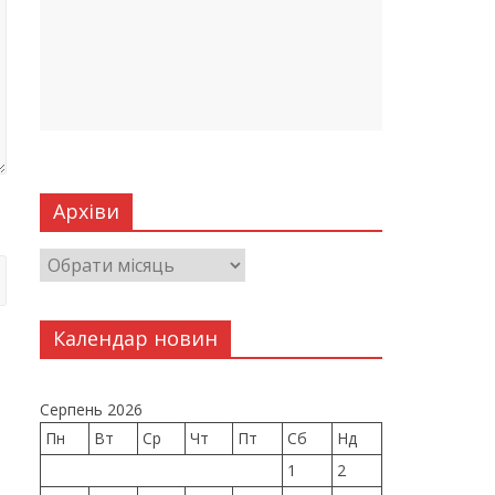
Архіви
Календар новин
Серпень 2026
Пн
Вт
Ср
Чт
Пт
Сб
Нд
1
2