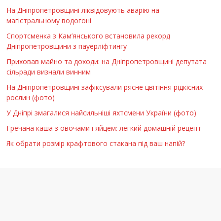
На Дніпропетровщині ліквідовують аварію на
магістральному водогоні
Спортсменка з Кам’янського встановила рекорд
Дніпропетровщини з пауерліфтингу
Приховав майно та доходи: на Дніпропетровщині депутата
сільради визнали винним
На Дніпропетровщині зафіксували рясне цвітіння рідкісних
рослин (фото)
У Дніпрі змагалися найсильніші яхтсмени України (фото)
Гречана каша з овочами і яйцем: легкий домашній рецепт
Як обрати розмір крафтового стакана під ваш напій?