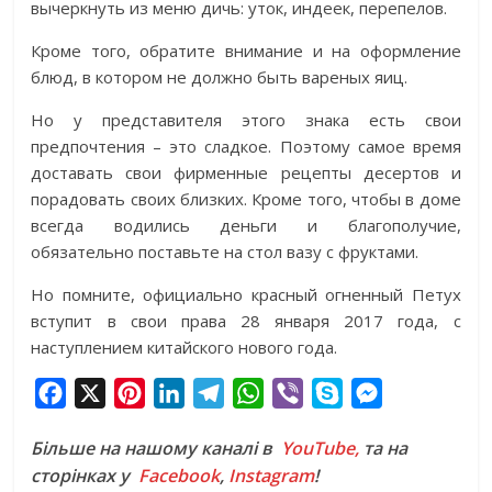
вычеркнуть из меню дичь: уток, индеек, перепелов.
Кроме того, обратите внимание и на оформление
блюд, в котором не должно быть вареных яиц.
Но у представителя этого знака есть свои
предпочтения – это сладкое. Поэтому самое время
доставать свои фирменные рецепты десертов и
порадовать своих близких. Кроме того, чтобы в доме
всегда водились деньги и благополучие,
обязательно поставьте на стол вазу с фруктами.
Но помните, официально красный огненный Петух
вступит в свои права 28 января 2017 года, с
наступлением китайского нового года.
F
X
P
L
T
W
V
S
M
a
i
i
e
h
i
k
e
Більше на нашому каналі в
YouTube,
та на
c
n
n
l
a
b
y
s
сторінках у
Facebook
,
Instagram
!
e
t
k
e
t
e
p
s