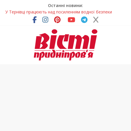
Останні новини:
У Тернівці працюють над посиленням водної безпеки
громади
На Дніпропетровщині різко зросла кількість пожеж в
екосистемах
У Самарі провели незвичайний майстер-клас
Світлові рішення майстрів із Дніпра визнали найкращими в
Україні
Засинання після півночі може негативно впливати на
здоров’я