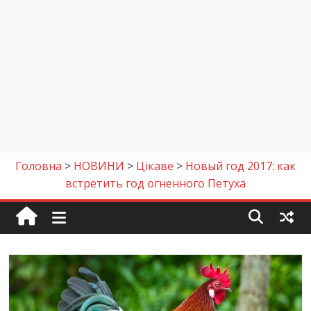
Головна
>
НОВИНИ
>
Цікаве
>
Новый год 2017: как
встретить год огненного Петуха