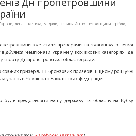
енів Дніпропетровщини
раїни
,
,
,
,
,
Європи
легка атлетика
медали
новини Дніпропетровщини
срібло
ропетровщини вже стали призерами на змаганнях з легкої
 відбулися Чемпіонати України у всіх вікових категоріях, де
у спорту Дніпропетровської обласної ради.
 срібних призерів, 11 бронзових призерів. В цьому році учні
али участь в Чемпіонаті Балканських федерацій.
о буде представляти нашу державу та область на Кубку
M
на сторінках у
Facebook
,
Instagram
!