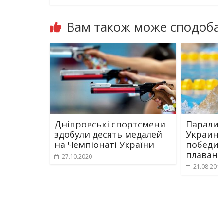
Вам також може сподоба
Дніпровські спортсмени
Парали
здобули десять медалей
Украин
на Чемпіонаті України
победи
плава
27.10.2020
21.08.20