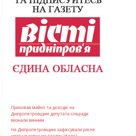
Приховав майно та доходи: на
Дніпропетровщині депутата сільради
визнали винним
На Дніпропетровщині зафіксували рясне
цвітіння рідкісних рослин (фото)