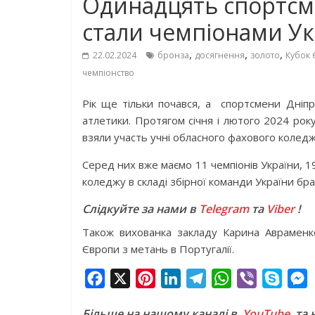
Одинадцять спортсм
стали чемпіонами Ук
,
,
,
22.02.2024
бронза
досягнення
золото
Кубок 
чемпіонство
Рік ще тільки почався, а спортсмени Дніп
атлетики. Протягом січня і лютого 2024 року
взяли участь учні обласного фахового коледж
Серед них вже маємо 11 чемпіонів України, 19
коледжу в складі збірної команди України бр
Слідкуйте за нами в
Telegram
та
Viber
!
Також вихованка закладу Карина Авраменк
Європи з метань в Португалії.
F
X
P
L
T
W
V
S
a
i
i
e
h
i
k
e
Більше на нашому каналі в
YouTube,
та 