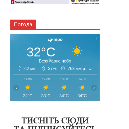
Погода
Дніпро
32°C
Безхмарне небо
2.2 м/с
37%
763
мм рт. ст.
11:00
12:00
13:00
14:00
15:00
16:00
‹
›
32°C
33°C
34°C
34°C
34°C
35°C