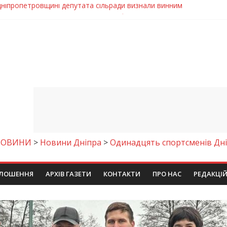
и рясне цвітіння рідкісних рослин (фото)
 яхтсмени України (фото)
: легкий домашній рецепт
акана під ваш напій?
Дніпропетровщині депутата сільради визнали винним
НОВИНИ
>
Новини Дніпра
>
Одинадцять спортсменів Дн
ЛОШЕННЯ
АРХІВ ГАЗЕТИ
КОНТАКТИ
ПРО НАС
РЕДАКЦІ