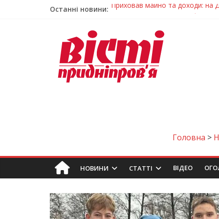
Останні новини:
На Дніпропетровщині зафіксувал
У Дніпрі змагалися найсильніші
Гречана каша з овочами і яйцем
Як обрати розмір крафтового ст
Приховав майно та доходи: на 
Головна
>
ВIДЕО
ОГО
НОВИНИ
СТАТТІ