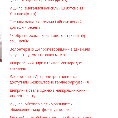
У Дніпрі змагалися найсильніші яхтсмени
України (фото)
Гречана каша з овочами і яйцем: легкий
домашній рецепт
Як обрати розмір крафтового стакана під
ваш напій?
Волонтерів із Дніпропетровщини відзначили
за участь у гуманітарних місіях
Дніпровський цирк отримав міжнародне
визнання
Для школярів Дніпропетровщини стане
доступним безкоштовне гаряче харчування
Дніпрянка стала однією з найкращих юних
кінологів світу
У Дніпрі обговорюють можливість
обмеження смартфонів у школах
Високий урожай і продовольча безпека: яких