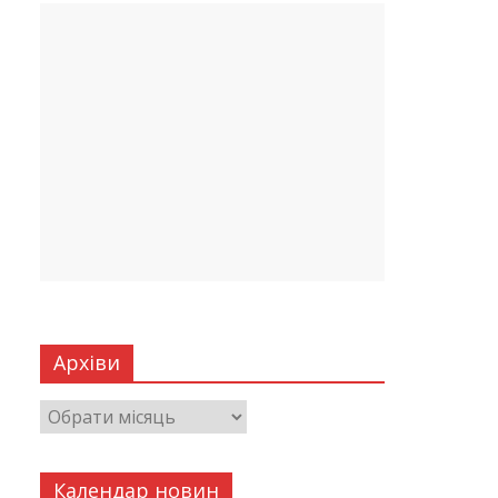
Архіви
Календар новин