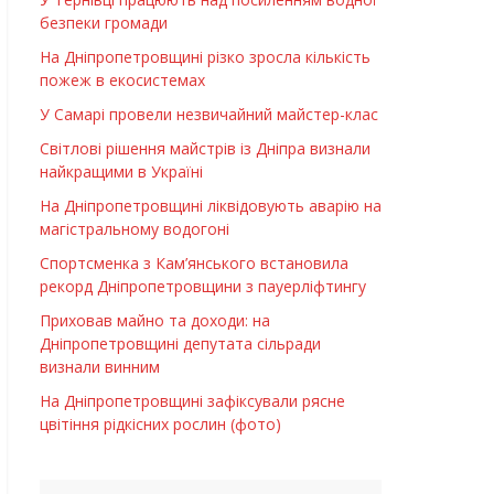
безпеки громади
На Дніпропетровщині різко зросла кількість
пожеж в екосистемах
У Самарі провели незвичайний майстер-клас
Світлові рішення майстрів із Дніпра визнали
найкращими в Україні
На Дніпропетровщині ліквідовують аварію на
магістральному водогоні
Спортсменка з Кам’янського встановила
рекорд Дніпропетровщини з пауерліфтингу
Приховав майно та доходи: на
Дніпропетровщині депутата сільради
визнали винним
На Дніпропетровщині зафіксували рясне
цвітіння рідкісних рослин (фото)