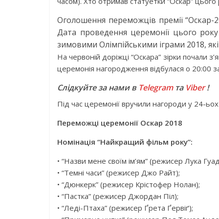
часом). Хто отримав статуетки “Оскар” цього 
Оголошення переможців премії “Оскар-20
Дата проведення церемонії цього року 
зимовими Олімпійськими іграми 2018, які 
На червоній доріжці “Оскара” зірки почали з’я
церемонія нагородження відбулася о 20:00 за 
Слідкуйте за нами в
Telegram
та
Viber
!
Під час церемонії вручили нагороди у 24-ьох
Переможці церемонії Оскар 2018
Номінація “Найкращий фільм року”:
• “Назви мене своїм ім’ям” (режисер Лука Гуад
• “Темні часи” (режисер Джо Райт);
• “Дюнкерк” (режисер Крістофер Нолан);
• “Пастка” (режисер Джордан Піл);
• “Леді-Птаха” (режисер Ґрета Ґервіґ);