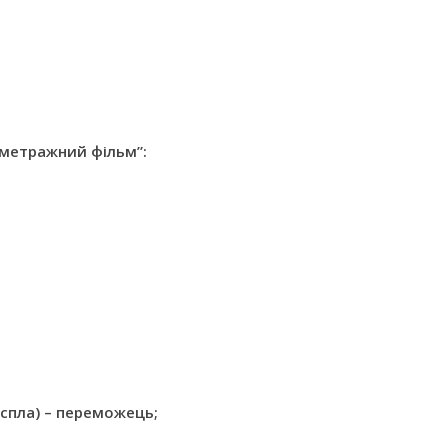
метражний фільм”:
спла)
– переможець;