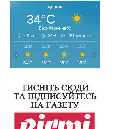
Дніпро
34°C
Безхмарне небо
2.6 м/с
31%
761
мм рт. ст.
11:00
12:00
13:00
14:00
15:00
16:00
‹
›
34°C
35°C
35°C
35°C
35°C
35°C