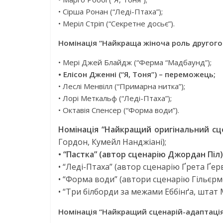
• Сірша Ронан (“Леді-Птаха”);
• Меріл Стріп (“Секретне досьє”).
Номінація “Найкраща жіноча роль другого 
• Мері Джей Блайдж (“Ферма “Мадбаунд”);
• Елісон Дженні (“Я, Тоня”) – переможець;
• Леслі Менвілл (“Примарна нитка”);
• Лорі Меткальф (“Леді-Птаха”);
• Октавія Спенсер (“Форма води”).
Номінація “Найкращий оригінальний сце
Гордон, Кумейл Нанджіані);
• “Пастка” (автор сценарію Джордан Пі
• “Леді-Птаха” (автор сценарію Ґрета Ґерв
• “Форма води” (автори сценарію Гільєрм
• “Три білборди за межами Еббінґа, штат 
Номінація “Найкращий сценарій-адаптація