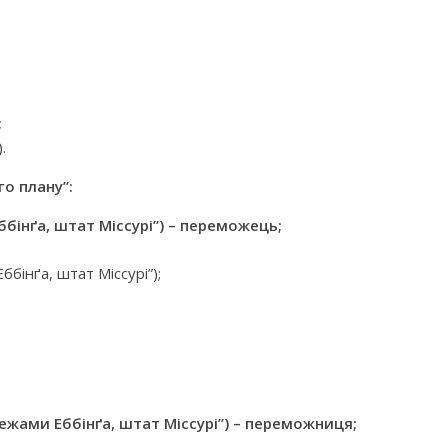
;
.
о плану”:
ббінґа, штат Міссурі”) – переможець;
бінґа, штат Міссурі”);
ежами Еббінґа, штат Міссурі”) – переможниця;