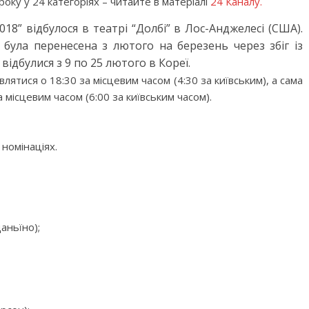
року у 24 категоріях – читайте в матеріалі
24 Каналу.
18” відбулося
в театрі “Долбі” в Лос-Анджелесі (США).
була перенесена з лютого на березень через збіг із
відбулися з 9 по 25 лютого в Кореї.
влятися о 18:30 за місцевим часом (4:30 за київським), а сама
місцевим часом (6:00 за київським часом).
 номінаціях.
аньїно);