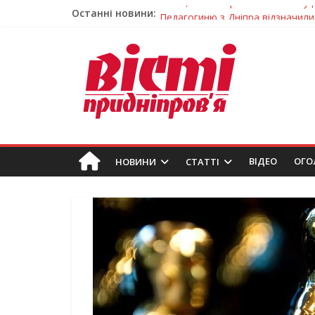
Останні новини:
Педагогиню з Дніпра відзначили
Дніпро стане головним центром 
Засинання після півночі може н
У Тернівці працюють над посил
Жінки, які повертають життя: у 
ВIДЕО
ОГО
НОВИНИ
СТАТТІ