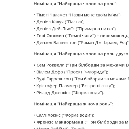
Номінація “Найкраща чоловіча роль”:
• Тімоті Чаламет “Назви мене своїм ім’ям”);
• Деніел Калуя (“Пастка);
• Деніел Дей-Льюїс (“Примарна нитка”);
• Гері Олдмен (“Темні часи”) – переможець
• Дензел Вашингтон (“Роман Дж. Ізраел, Esq”)
Номінація “Найкраща чоловіча роль другог
• Сем Роквелл (“Три білборди за межами Е
• Віллем Дефо (“Проект “Флорида”);
• Вуді Гаррельсон (“Три білборди за межами Еб
• Крістофер Пламмер (“Всі гроші світу”);
• Річард Дженкінс (“Форма води”).
Номінація “Найкраща жіноча роль”:
• Саллі Хокінс (“Форма води”);
• Френсіс Макдорманд (“Три білборди за м
• Марго Роббі (“Я, Тоня”);