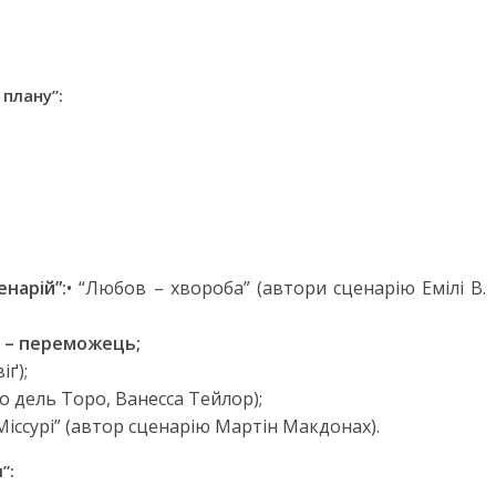
плану”:
нарій”:
• “Любов – хвороба” (автори сценарію Емілі В.
л) – переможець;
іґ);
о дель Торо, Ванесса Тейлор);
Міссурі” (автор сценарію Мартін Макдонах).
”: