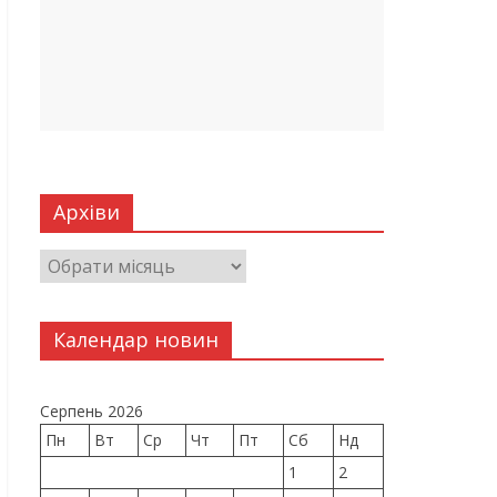
Архіви
Календар новин
Серпень 2026
Пн
Вт
Ср
Чт
Пт
Сб
Нд
1
2