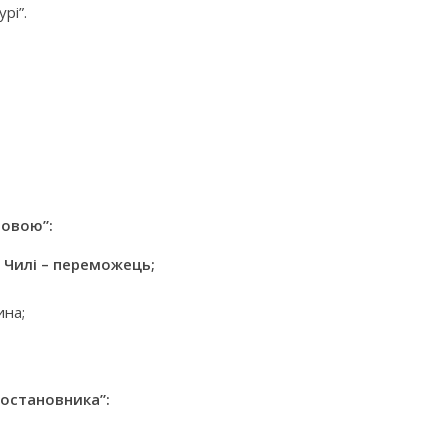
рі”.
мовою”:
, Чилі – переможець;
ина;
остановника”: