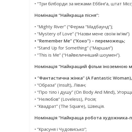
• “Три білборди за межами Еббінґа, штат Міссу
Номінація “Найкраща пісня”:
• “Mighty River” (“Ферма “Мадбаунд”);
• “Mystery of Love” (“Назви мене своїм ім’ям”)
• “Remember Me” (“Коко”) – переможець;
• “Stand Up for Something” (“Маршал”)
• “This is Me” (“Найвеличніший шоумен”).
Номінація “Найкращий фільм іноземною 
• “Фантастична жінка” (A Fantastic Woman)
• “Образа” (Insult), Ліван;
• “Про тіло і душу” (On Body And Mind), Угорщ
• “Нелюбов” (Loveless), Росія;
• “Квадрат” (The Square), Швеція.
Номінація “Найкраща робота художника-п
• “Красуня і Чудовисько”;