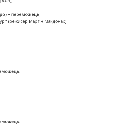
рсон);
оро) – переможець;
сурі” (режисер Мартін Макдонах).
реможець.
реможець.