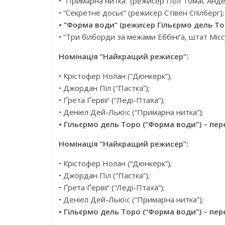
• “Примарна нитка” (режисер Пол Томас Анде
• “Секретне досьє” (режисер Стівен Спілберг);
• “Форма води” (режисер Гільєрмо дель Т
• “Три білборди за межами Еббінґа, штат Міс
Номінація “Найкращий режисер”:
• Крістофер Нолан (“Дюнкерк”);
• Джордан Піл (“Пастка”);
• Ґрета Ґервіґ (“Леді-Птаха”);
• Деніел Дей-Льюїс (“Примарна нитка”);
• Гільєрмо дель Торо (“Форма води”) – пе
Номінація “Найкращий режисер”:
• Крістофер Нолан (“Дюнкерк”);
• Джордан Піл (“Пастка”);
• Ґрета Ґервіґ (“Леді-Птаха”);
• Деніел Дей-Льюїс (“Примарна нитка”);
• Гільєрмо дель Торо (“Форма води”) – пе