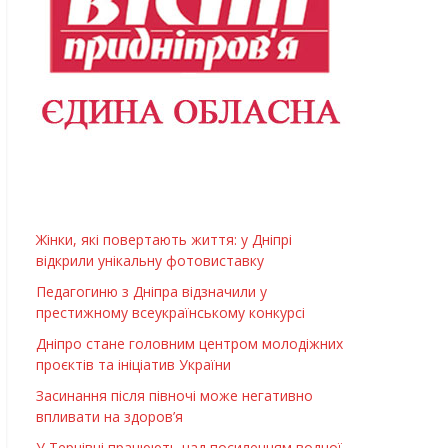
Жінки, які повертають життя: у Дніпрі
відкрили унікальну фотовиставку
Педагогиню з Дніпра відзначили у
престижному всеукраїнському конкурсі
Дніпро стане головним центром молодіжних
проєктів та ініціатив України
Засинання після півночі може негативно
впливати на здоров’я
У Тернівці працюють над посиленням водної