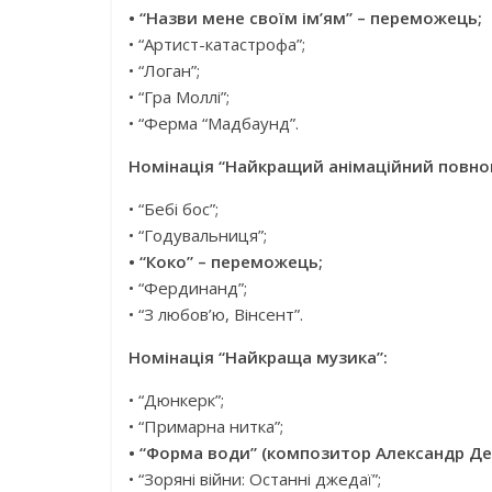
• “Назви мене своїм ім’ям” – переможець;
• “Артист-катастрофа”;
• “Логан”;
• “Гра Моллі”;
• “Ферма “Мадбаунд”.
Номінація “Найкращий анімаційний повно
• “Бебі бос”;
• “Годувальниця”;
• “Коко” – переможець;
• “Фердинанд”;
• “З любов’ю, Вінсент”.
Номінація “Найкраща музика”:
• “Дюнкерк”;
• “Примарна нитка”;
• “Форма води” (композитор Александр Де
• “Зоряні війни: Останні джедаї”;