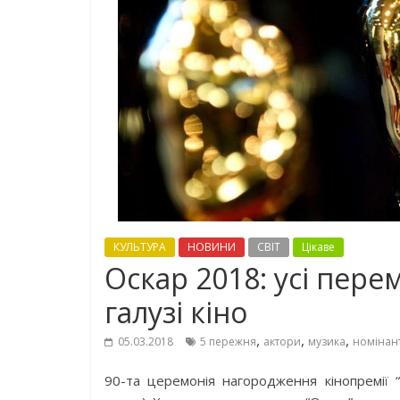
КУЛЬТУРА
НОВИНИ
СВІТ
Цікаве
Оскар 2018: усі пере
галузі кіно
,
,
,
05.03.2018
5 пережня
актори
музика
номінан
90-та церемонія нагородження кінопремії 