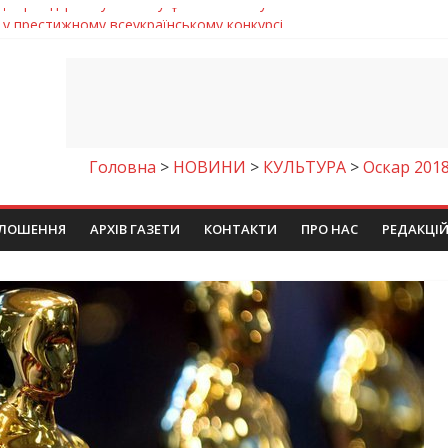
 у престижному всеукраїнському конкурсі
молодіжних проєктів та ініціатив України
егативно впливати на здоров’я
енням водної безпеки громади
Дніпрі відкрили унікальну фотовиставку
Головна
>
НОВИНИ
>
КУЛЬТУРА
>
Оскар 2018
ЛОШЕННЯ
АРХІВ ГАЗЕТИ
КОНТАКТИ
ПРО НАС
РЕДАКЦІ