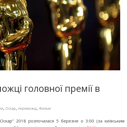
можці головної премії в
,
,
,
ти
Оскар
переможці
Фильм
“Оскар” 2018 розпочалася 5 березня о 3:00 (за київським