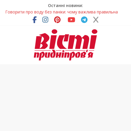
Останні новини:
Говорити про воду без паніки: чому важлива правильна
комунікація
Лікар – на екрані: Як працюють телемедичні центри на
Дніпропетровщині
У Дніпрі триває масштабна підготовка до опалювального
сезону
Пошуки тривають: на Дніпропетровщині досліджують місце
розташування легендарного монастиря (Фото)
Погода та прикмети на неділю, 9 серпня 2026 року