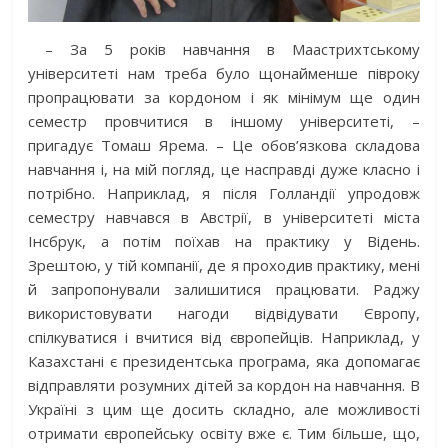
– За 5 років навчання в Маастрихтському
університеті нам треба було щонайменше півроку
пропрацювати за кордоном і як мінімум ще один
семестр провчитися в іншому університеті, –
пригадує Томаш Ярема. – Це обов’язкова складова
навчання і, на мій погляд, це насправді дуже класно і
потрібно. Наприклад, я після Голландії упродовж
семестру навчався в Австрії, в університеті міста
Інсбрук, а потім поїхав на практику у Відень.
Зрештою, у тій компанії, де я проходив практику, мені
й запропонували залишитися працювати. Раджу
використовувати нагоди відвідувати Європу,
спілкуватися і вчитися від європейців. Наприклад, у
Казахстані є президентська програма, яка допомагає
відправляти розумних дітей за кордон на навчання. В
Україні з цим ще досить складно, але можливості
отримати європейську освіту вже є. Тим більше, що,