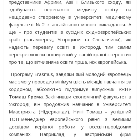
представників Африки, Азії і Близького сходу, які
здобувають переважно медичну освіту на
нещодавно створеному в університеті медичному
факультеті №2 з англійською мовою викладання. А
ще – про студентів із сусідніх східноєвропейських
країн (насамперед, Угорщини та Словаччини), які
надають перевагу освіті в Ужгороді, тим самим
перекреслюючи поширений у нашій країні стереотип
про те, що вітчизняна освіта гірша, ніж європейська.
Програму Erasmus, завдяки якій молодий європеєць
має змогу проводив мінімум шість місяців навчання за
кордоном, абсолютно підтримує випускник УжНУ
Томаш Ярема
. Закінчивши економічний факультет в
Ужгороді, він продовжив навчання в Університеті
Маастрихта (Нідерланди). Нині Томаш – успішний
ТОП-менеджер європейського рівня з великим
досвідом керівної роботи у всесвітньовідомих
компаніях. Наприклад, у австрійській фірмі