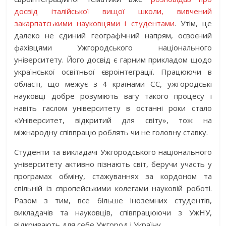
досвід італійської вищої школи, вивчений
закарпатськими науковцями і студентами
. Утім, це
далеко не єдиний географічний напрям, освоєний
фахівцями Ужгородського національного
університету. Його досвід є гарним прикладом щодо
української освітньої євроінтеграції. Працюючи в
області, що межує з 4 країнами ЄС, ужгородські
науковці добре розуміють вагу такого процесу і
навіть гаслом університету в останні роки стало
«Університет, відкритий для світу», тож на
міжнародну співпрацю роблять чи не головну ставку.
Студенти та викладачі Ужгородського національного
університету активно пізнають світ, беручи участь у
програмах обміну, стажуваннях за кордоном та
спільній із європейськими колегами науковій роботі.
Разом з тим, все більше іноземних студентів,
викладачів та науковців, співпрацюючи з УжНУ,
відкривають для себе Ужгород і Україну.