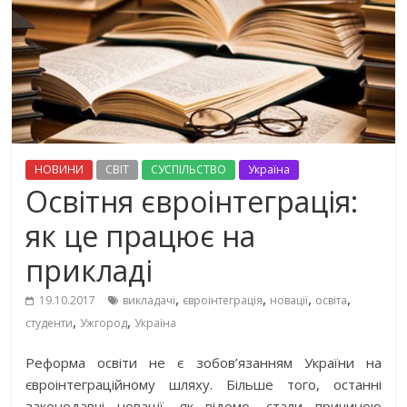
НОВИНИ
СВІТ
СУСПІЛЬСТВО
Україна
Освітня євроінтеграція:
як це працює на
прикладі
,
,
,
,
19.10.2017
викладачі
євроінтеграція
новації
освіта
,
,
студенти
Ужгород
Україна
Реформа освіти не є зобов’язанням України на
євроінтеграційному шляху. Більше того, останні
законодавчі новації, як відомо, стали причиною