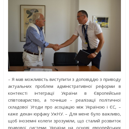
– Я мав можливість виступити з доповіддю з приводу
актуальних проблем адміністративної реформи в
контексті інтеграції України в Європейське
співтовариство, а точніше – реалізації політичної
складової Угоди про асоціацію між Україною і ЄС, –
каже декан юрфаку УжНУ. – Для мене було важливо,
щоб іноземні колеги зрозуміли, що сталий розвиток
правової системи України на основі європейських