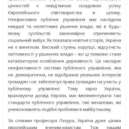
цінностей є невід’ємною складовою успіху
Європейського співтовариства в цілому.
Неефективне публічне управління має наслідком
невдалі та нелегітимні рішення влади, які в будь-
якому суспільстві закономірно спричиняють
соціальний вибух. Як показала новітня історія, Україна
не є винятком. Високий ступінь корупції, відсутність
легітимності у рішеннях влади – всі ці помилки стали
каталізатором ослаблення державності. Це наслідок
неефективності системи публічного управління, яка
не демократична, не відображає реальних інтересів
громадян і не забезпечує права громадян на участь у
публічному управлінні. Тому зараз Україна,
враховуючи досвід Європи, має імплементувати такі
стандарти публічного управління, такі механізми, які
унеможливлять подібні проблеми в майбутньому.
За словами професора Лазура, Україна дуже цікава
європейським вченим-юристам. Тож нашим