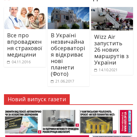
Все про
В Україні
Wizz Air
впроваджен
незвичайна
запустить
ня страхової
обсерваторі
26 нових
медицини
я відкриває
маршрутів з
нові
України
04.11.2016
планети
14.10.2021
(Фото)
21.06.2017
Новий випуск газети