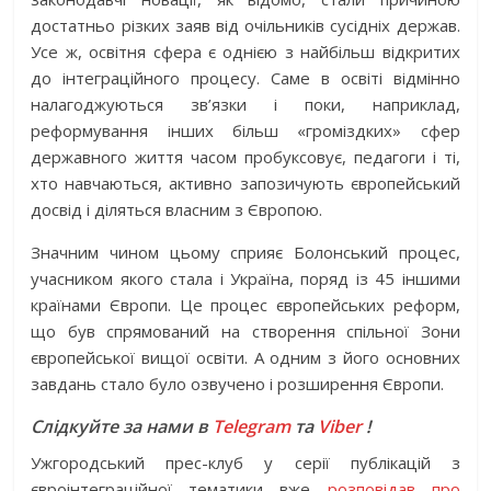
достатньо різких заяв від очільників сусідніх держав.
Усе ж, освітня сфера є однією з найбільш відкритих
до інтеграційного процесу. Саме в освіті відмінно
налагоджуються зв’язки і поки, наприклад,
реформування інших більш «громіздких» сфер
державного життя часом пробуксовує, педагоги і ті,
хто навчаються, активно запозичують європейський
досвід і діляться власним з Європою.
Значним чином цьому сприяє Болонський процес,
учасником якого стала і Україна, поряд із 45 іншими
країнами Європи. Це процес європейських реформ,
що був спрямований на створення спільної Зони
європейської вищої освіти. А одним з його основних
завдань стало було озвучено і розширення Європи.
Слідкуйте за нами в
Telegram
та
Viber
!
Ужгородський прес-клуб у серії публікацій з
євроінтеграційної тематики вже
розповідав про