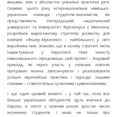
вишами, вже є абсолютно унікальні практичні речі.
Скажімо, цього року інтернаціональна німецько-
українська команда студентів-економістів, які
представляють Ужгородський національний
університет та Університет Фрезеніуса з Мюнхена,
розробила маркетингову стратегію розвитку для
компанії «Фішер-Мукачево» – найбільшого у світі
виробника лиж. Знаково, що в основу стратегії лягла
надактуальна у Євросоюзі тема захисту
навколишнього середовища. Цей проект – яскравий
приклад, як через участь у спільних освітніх
програмах можна запозичувати і реалізовувати
успішні європейські практики і підходи. Іншими
словами – ставати більш сучасними і цивілізованими.
І ще один цікавий момент – у той час, коли все
більше українських абітурієнтів їдуть вчитися до
Європи, в УжНУ з кожним роком зростає число
іноземних студентів. І мова не тільки про