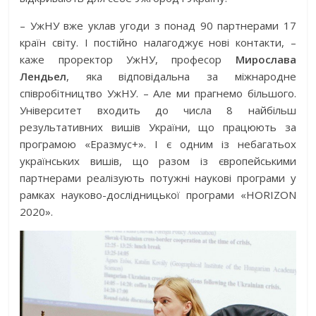
– УжНУ вже уклав угоди з понад 90 партнерами 17
країн світу. І постійно налагоджує нові контакти, –
каже проректор УжНУ, професор
Мирослава
Лендьел
, яка відповідальна за міжнародне
співробітництво УжНУ. – Але ми прагнемо більшого.
Університет входить до числа 8 найбільш
результативних вишів України, що працюють за
програмою «Еразмус+». І є одним із небагатьох
українських вишів, що разом із європейськими
партнерами реалізують потужні наукові програми у
рамках науково-дослідницької програми «HORIZON
2020».