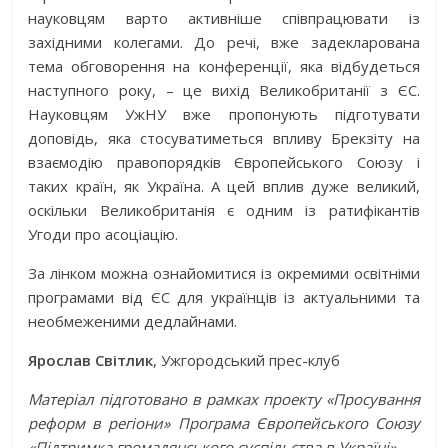
науковцям варто активніше співпрацювати із
західними колегами. До речі, вже задекларована
тема обговорення на конференції, яка відбудеться
наступного року, – це вихід Великобританії з ЄС.
Науковцям УжНУ вже пропонують підготувати
доповідь, яка стосуватиметься впливу Брекзіту на
взаємодію правопорядків Європейського Союзу і
таких країн, як Україна. А цей вплив дуже великий,
оскільки Великобританія є одним із ратифікантів
Угоди про асоціацію.
За лінком можна ознайомитися із окремими освітніми
програмами від ЄС для українців із актуальними та
необмеженими дедлайнами.
Ярослав Світлик
, Ужгородський прес-клуб
Матеріал підготовано в рамках проекту «Просування
реформ в регіони» Програма Європейського Союзу
«Підтримка громадянського суспільства в Україні».