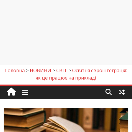
Головна
>
НОВИНИ
>
СВІТ
>
Освітня євроінтеграція:
як це працює на прикладі