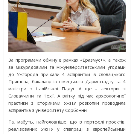
За програмами обміну в рамках «Еразмус+», а також
за міжурядовими та міжуніверситетськими угодами
до Ужгорода приїхали 4 аспірантки із словацького
Пряшева, бакалавр із німецького Дармштадту та 4
магістри з італійської Падуї. А ще – лектори зі
Словаччини та Чехії. А влітку під час археологічної
практики з істориками УжНУ розкопки проводила
аспірантка з університету Сорбонни.
Та, мабуть, найголовніше, що в портфелі проектів,
реалізованих УжНУ у співпраці з європейськими