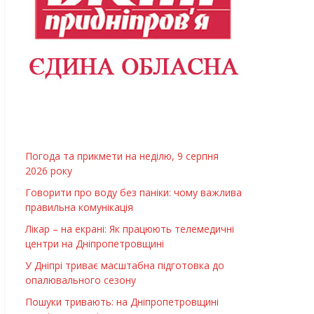
Погода та прикмети на неділю, 9 серпня
2026 року
Говорити про воду без паніки: чому важлива
правильна комунікація
Лікар – на екрані: Як працюють телемедичні
центри на Дніпропетровщині
У Дніпрі триває масштабна підготовка до
опалювального сезону
Пошуки тривають: на Дніпропетровщині