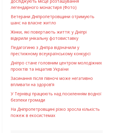
досліджують місце розташування
легендарного монастиря (Фото)
Ветерани Дніпропетровщини отримують
шанс на власне житло
Жінки, які повертають життя: у Дніпрі
відкрили унікальну фотовиставку
Педагогиню з Дніпра відзначили у
престижному всеукраїнському конкурсі
Дніпро стане головним центром молодіжних
проєктів та ініціатив України
Засинання після півночі може негативно
впливати на здоров’я
У Тернівці працюють над посиленням водної
безпеки громади
На Дніпропетровщині різко зросла кількість
пожеж в екосистемах