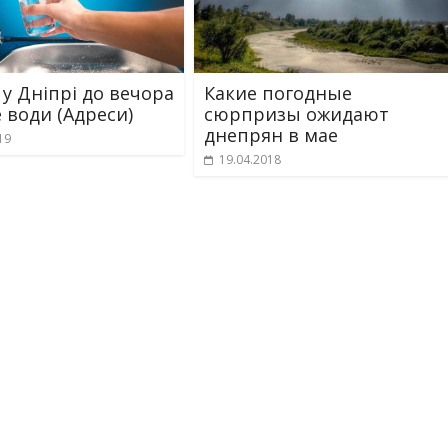
 у Дніпрі до вечора
Какие погодные
е води (Адреси)
сюрпризы ожидают
днепрян в мае
19
19.04.2018