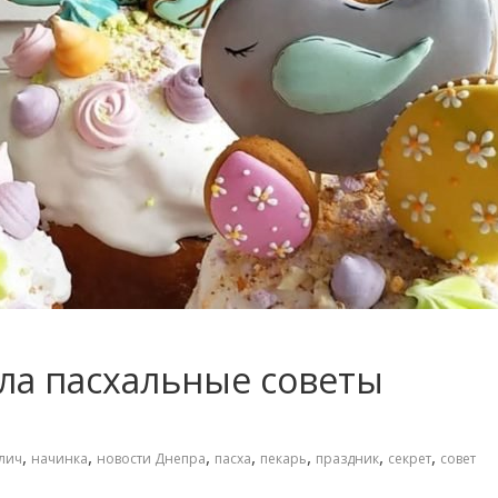
ла пасхальные советы
,
,
,
,
,
,
,
лич
начинка
новости Днепра
пасха
пекарь
праздник
секрет
совет