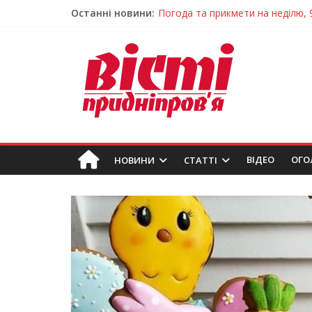
Останні новини:
Говорити про воду без паніки: 
Лікар – на екрані: Як працюють
У Дніпрі триває масштабна під
Пошуки тривають: на Дніпропет
Погода та прикмети на неділю, 
ВIДЕО
ОГО
НОВИНИ
СТАТТІ