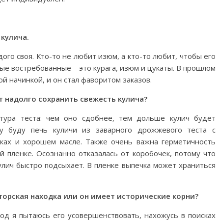
 кулича.
дого своя. Кто-то не любит изюм, а кто-то любит, чтобы его
ые востребованные – это курага, изюм и цукаты. В прошлом
ой начинкой, и он стал фаворитом заказов.
т надолго сохранить свежесть кулича?
тура теста: чем оно сдобнее, тем дольше кулич будет
ду буду печь куличи из заварного дрожжевого теста с
ках и хорошем масле. Также очень важна герметичность
й пленке. Осознанно отказалась от коробочек, потому что
кулич быстро подсыхает. В пленке выпечка может храниться
вторская находка или он имеет исторические корни?
год я пытаюсь его усовершенствовать, нахожусь в поисках