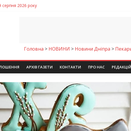
чому важлива правильна комунікація
 телемедичні центри на Дніпропетровщині
готовка до опалювального сезону
ровщині досліджують місце розташування легендарного монасти
9 серпня 2026 року
Головна
>
НОВИНИ
>
Новини Дніпра
>
Пекарь
ЛОШЕННЯ
АРХІВ ГАЗЕТИ
КОНТАКТИ
ПРО НАС
РЕДАКЦІ