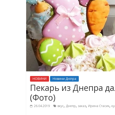
НОВИНИ
Новини Дніпра
Пекарь из Днепра да
(Фото)
,
,
,
,
26.04.2019
вкус
Днепр
заказ
Ирина Стасик
ку