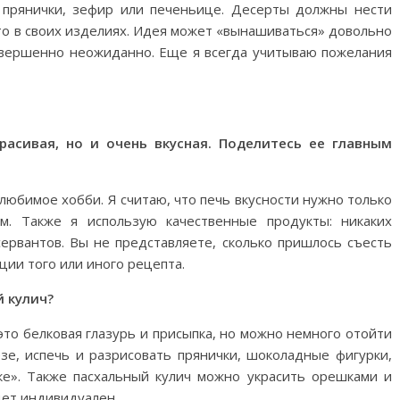
о прянички, зефир или печеньице. Десерты должны нести
это в своих изделиях. Идея может «вынашиваться» довольно
совершенно неожиданно. Еще я всегда учитываю пожелания
расивая, но и очень вкусная. Поделитесь ее главным
о любимое хобби. Я считаю, что печь вкусности нужно только
м. Также я использую качественные продукты: никаких
сервантов. Вы не представляете, сколько пришлось съесть
ции того или иного рецепта.
й кулич?
это белковая глазурь и присыпка, но можно немного отойти
зе, испечь и разрисовать прянички, шоколадные фигурки,
е». Также пасхальный кулич можно украсить орешками и
дет индивидуален.