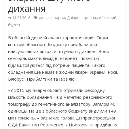
дихання
,
,
11.03.2016
дитяча лікарня
Дніпропетровськ
обласний
буджет
В обласній дитячій лікарні справжня подія. Сюди
коштом обласного бюджету придбали два
найсучасніших апарати штучного дихання. Вони
сенсорні, мають вихід в Інтернет і повністю
підлаштовуються під потреби пацієнта. Такого
обладнання ще немає в жодній лікарні України, Росії,
Білорусі, Прибалтики та Ізраїлю.
«У 2015-му лікарні області отримали рекордну
кількість обладнання – від магнітно-резонансного
томографу до генетичного аналізатору. Загалом 46
одиниць. На це з обласного бюджету виділили 149
млн. гривень, – зазначив голова Дніпропетровської
ОДА Валентин Резніченко. – Цьогоріч на придбання