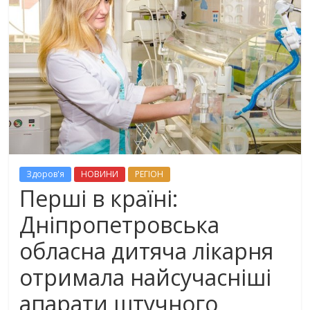
Здоров'я
НОВИНИ
РЕГІОН
Перші в країні:
Дніпропетровська
обласна дитяча лікарня
отримала найсучасніші
апарати штучного