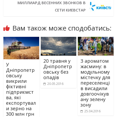
МИЛЛИАРД ВЕСЕННИХ ЗВОНКОВ В
СЕТИ КИЕВСТАР
Вам також може сподобатись:
20 травня у
З ароматом
У
Дніпропетр
жасмину: в
Дніпропетр
овську без
модульному
овську
опадів
містечку для
викрили
переселенці
20.05.2016
фіктивні
в висадили
підприємст
довгоочікув
ва, які
ану зелену
експортувал
зону
и зерно на
25.04.2016
300 млн грн