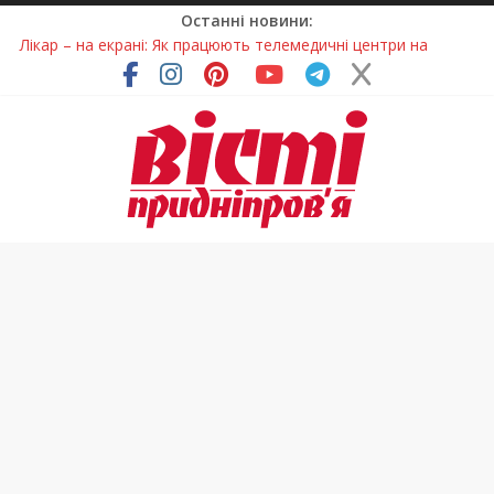
Останні новини:
Лікар – на екрані: Як працюють телемедичні центри на
Дніпропетровщині
У Дніпрі триває масштабна підготовка до опалювального
сезону
Пошуки тривають: на Дніпропетровщині досліджують місце
розташування легендарного монастиря (Фото)
Ветерани Дніпропетровщини отримують шанс на власне
житло
Говорити про воду без паніки: чому важлива правильна
комунікація