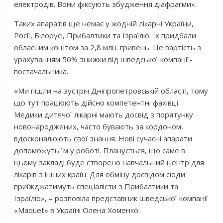
електродів. Вони фіксують збудження діафрагми».
Таких апаратів ще немає у жодній лікарні України,
Росії, Білорусі, Прибалтики та Ізраїлю. Їх придбали
обласним коштом за 2,8 млн. гривень. Це вартість з
урахуванням 50% знижки від шведської компанії-
постачальника.
«Ми пішли на зустріч Дніпропетровській області, тому
що тут працюють дійсно компетентні фахівці.
Медики дитячої лікарні мають досвід з порятунку
новонароджених, часто бувають за кордоном,
вдосконалюють свої знання. Нові сучасні апарати
допоможуть їм у роботі. Планується, що саме в
цьому закладі буде створено навчальний центр для
лікарів з інших країн. Для обміну досвідом сюди
приїжджатимуть спеціалісти з Прибалтики та
Ізраїлю», – розповіла представник шведської компанії
«Maquet» в Україні Олена Хоменко.