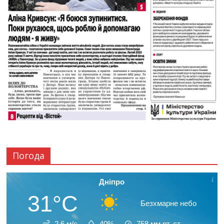
Погода
Дніпро
31°C
Безхмарне небо
2.6 м/с
40%
758
мм рт. ст.