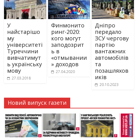
У
Финмонито
Дніпро
найстарішо
ринг-2020:
передало
му
кого могут
ЗСУ чергову
університеті
заподозрит
партію
Туреччини
ь в
вантажних
вивчатимут
«отмывании
автомобілів
ь українську
» доходов
та
мову
позашляхов
27.04.2020
иків
27.03.2018
20.10.2023
Новий випуск газети