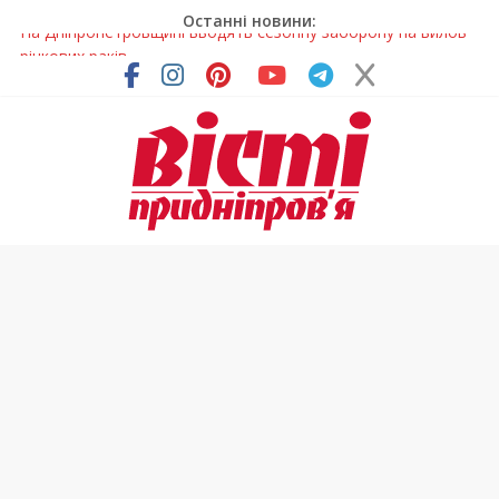
Останні новини:
Петриківський розпис у всій красі: нова виставка відкрилася
на Дніпропетровщині
У Дніпрі на три місяці можуть обмежити рух на Вокзальній
площі
Письменниця з Покрова продовжує підкорювати українські
та міжнародні творчі вершини
У Дніпрі повністю оновили один із найзавантаженіших
трамвайних переїздів
На Дніпропетровщині вводять сезонну заборону на вилов
річкових раків