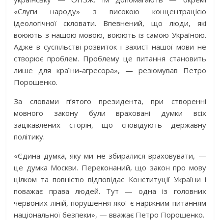
«Слуги народу» з високою концентрацією
ідеологічної скловати. Впевнений, що люди, які
воюють з нашою мовою, воюють із самою Україною.
Адже в суспільстві розвиток і захист нашої мови не
створює проблем. Проблему це питання становить
лише для країни-агресора», — резюмував Петро
Порошенко.
За словами п’ятого президента, при створенні
мовного закону були враховані думки всіх
зацікавлених сторін, що сповідують державну
політику.
«Єдина думка, яку ми не збиралися враховувати, —
це думка Москви. Переконаний, що закон про мову
цілком та повністю відповідає Конституції України і
поважає права людей. Тут — одна із головних
червоних ліній, порушення якої є наріжним питанням
національної безпеки», — вважає Петро Порошенко.