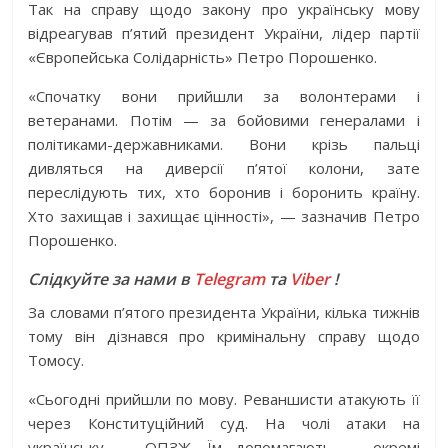
Так на справу щодо закону про українську мову
відреагував п’ятий президент України, лідер партії
«Європейська Солідарність» Петро Порошенко.
«Cпочатку вони прийшли за волонтерами і
ветеранами. Потім — за бойовими генералами і
політиками-державниками. Вони крізь пальці
дивляться на диверсії п’ятої колони, зате
переслідують тих, хто боронив і боронить країну.
Хто захищав і захищає цінності», — зазначив Петро
Порошенко.
Слідкуйте за нами в
Telegram
та
Viber
!
За словами п’ятого президента України, кілька тижнів
тому він дізнався про кримінальну справу щодо
Томосу.
«Сьогодні прийшли по мову. Реваншисти атакують її
через Конституційний суд. На чолі атаки на
українську — ОПЗЖ. Їм допомагають — окремі