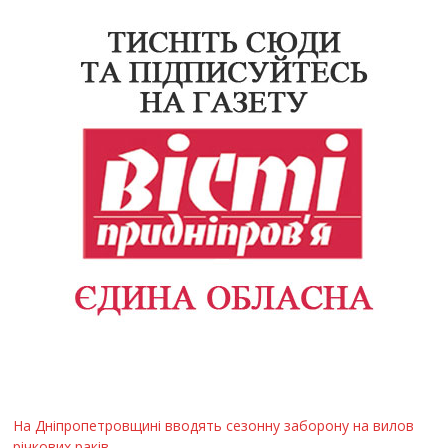
На Дніпропетровщині вводять сезонну заборону на вилов
річкових раків