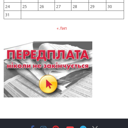
24
25
26
27
28
29
30
31
« Лип