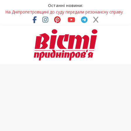
Останні новини:
На Дніпропетровщині до суду передали резонансну справу
У Дніпропетровській області розпочалася осіння міграція
птахів
На Дніпропетровщині вводять сезонну заборону на вилов
річкових раків
Петриківський розпис у всій красі: нова виставка відкрилася
на Дніпропетровщині
В Україні змінили форму ветеринарних паспортів для
домашніх тварин