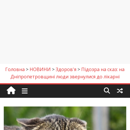
Головна
>
НОВИНИ
>
Здоров'я
>
Підозра на сказ: на
Дніпропетровщині люди звернулися до лікарні