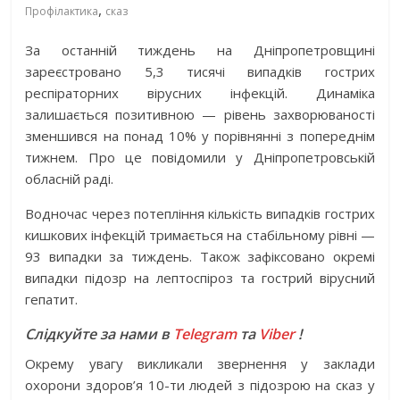
,
Профілактика
сказ
За останній тиждень на Дніпропетровщині
зареєстровано 5,3 тисячі випадків гострих
респіраторних вірусних інфекцій. Динаміка
залишається позитивною — рівень захворюваності
зменшився на понад 10% у порівнянні з попереднім
тижнем. Про це повідомили у Дніпропетровській
обласній раді.
Водночас через потепління кількість випадків гострих
кишкових інфекцій тримається на стабільному рівні —
93 випадки за тиждень. Також зафіксовано окремі
випадки підозр на лептоспіроз та гострий вірусний
гепатит.
Слідкуйте за нами в
Telegram
та
Viber
!
Окрему увагу викликали звернення у заклади
охорони здоров’я 10-ти людей з підозрою на сказ у