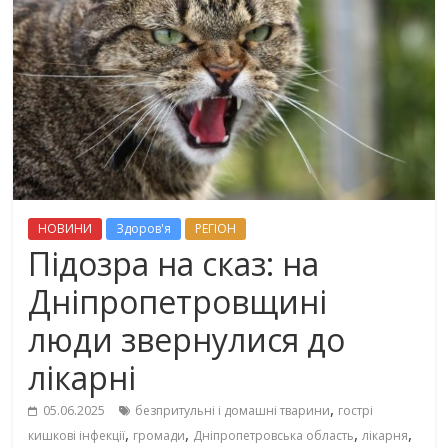
НОВИНИ
Здоров'я
РЕГІОН
Підозра на сказ: на
Дніпропетровщині
люди звернулися до
лікарні
,
05.06.2025
безпритульні і домашні тварини
гострі
,
,
,
,
кишкові інфекції
громади
Дніпропетровська область
лікарня