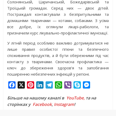
Солонянській, Царичанській, Божедарівській та
Троїцькій громадах. Серед них — двоє дітей.
Постраждалі контактували з безпритульними та
домашніми тваринами — котами, собаками. З усіма
все добре, їх оглянули лікарі-рабіологи, та
призначили курс лікувально-профілактичної імунізації.
У літній період особливо важливо дотримуватися не
лише правил особистої гігієни та безпечного
споживання продуктів, а й бути обережними під час
контакту з тваринами. Своєчасна профілактика —
ключ до збереження здоров’я та запобігання
поширенню небезпечних інфекцій у регіоні.
F
X
P
L
T
W
V
S
M
a
i
i
e
h
i
k
e
Більше на нашому каналі в
YouTube,
та на
c
n
n
l
a
b
y
s
сторінках у
Facebook
,
Instagram
!
e
t
k
e
t
e
p
s
b
e
e
g
s
r
e
e