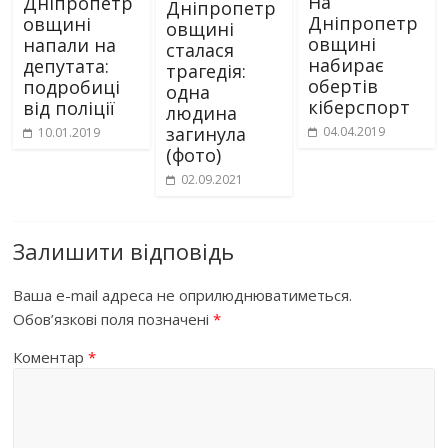
На
Дніпропетр
Дніпропетр
Дніпропетр
овщині
овщині
овщині
напали на
сталася
набирає
депутата:
трагедія:
обертів
подробиці
одна
кіберспорт
від поліції
людина
загинула
04.04.2019
10.01.2019
(фото)
02.09.2021
Залишити відповідь
Ваша e-mail адреса не оприлюднюватиметься.
Обов’язкові поля позначені
*
Коментар
*