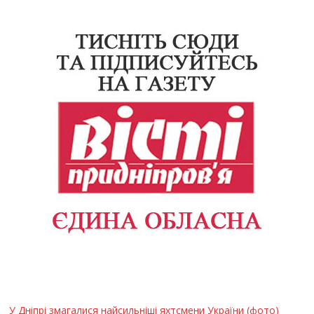
У Дніпрі змагалися найсильніші яхтсмени України (фото)