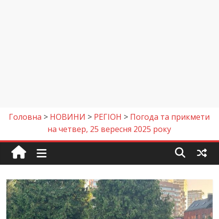
Головна
>
НОВИНИ
>
РЕГІОН
>
Погода та прикмети
на четвер, 25 вересня 2025 року