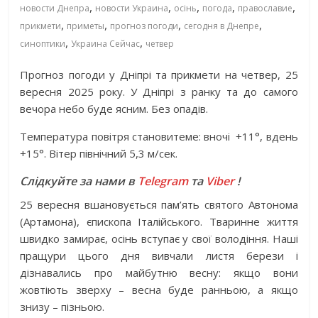
,
,
,
,
,
новости Днепра
новости Украина
осінь
погода
православие
,
,
,
,
прикмети
приметы
прогноз погоди
сегодня в Днепре
,
,
синоптики
Украина Сейчас
четвер
Прогноз погоди у Дніпрі та прикмети на четвер, 25
вересня 2025 року. У Дніпрі з ранку та до самого
вечора небо буде ясним. Без опадів.
Температура повітря становитеме: вночі
+11°, вдень
+15°. Вітер північний 5,3 м/сек.
Слідкуйте за нами в
Telegram
та
Viber
!
25 вересня вшановується пам’ять святого Автонома
(Артамона), єпископа Італійського. Тваринне життя
швидко замирає, осінь вступає у свої володіння. Наші
пращури цього дня вивчали листя берези і
дізнавались про майбутню весну: якщо вони
жовтіють зверху – весна буде ранньою, а якщо
знизу – пізньою.