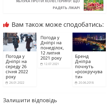
ЯБЛУКА ПРОТИ ХОЛЕСТЕРИНУ: ЩО
РАДЯТЬ ЛІКАРІ
Вам також може сподобатись:
Погода у
Дніпрі на
понеділок,
12 липня
Погода у
Бренд
2021 року
Дніпрі на
Дніпра
12.07.2021
середу 26
почнуть
січня 2022
«розкручува
року
ти»
26.01.2022
20.06.2018
Залишити відповідь