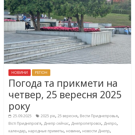
НОВИНИ
РЕГІОН
Погода та прикмети на
четвер, 25 вересня 2025
року
,
,
,
25.09.2025
2025 рік
25 вересня
Вести Приднепровья
,
,
,
,
Вісті Придніпров'я
Днепр сейчас
Днепропетровск
Дніпро
,
,
,
,
календар
народные приметы
новини
новости Днепр