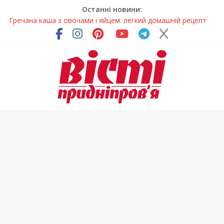
Останні новини:
Гречана каша з овочами і яйцем: легкий домашній рецепт
Як обрати розмір крафтового стакана під ваш напій?
Волонтерів із Дніпропетровщини відзначили за участь у
гуманітарних місіях
Дніпровський цирк отримав міжнародне визнання
У Дніпрі змагалися найсильніші яхтсмени України (фото)