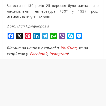
За останні 130 років 25 вересня було зафіксовано:
максимальна температура +30° у 1937 році,
мінімальна 0° у 1902 році.
фото: Вісті Придніпров’я
F
X
P
L
T
W
V
S
M
a
i
i
e
h
i
k
e
Більше на нашому каналі в
YouTube,
та на
c
n
n
l
a
b
y
s
сторінках у
Facebook
,
Instagram
!
e
t
k
e
t
e
p
s
b
e
e
g
s
r
e
e
o
r
d
r
A
n
o
e
I
a
p
g
k
s
n
m
p
e
t
r