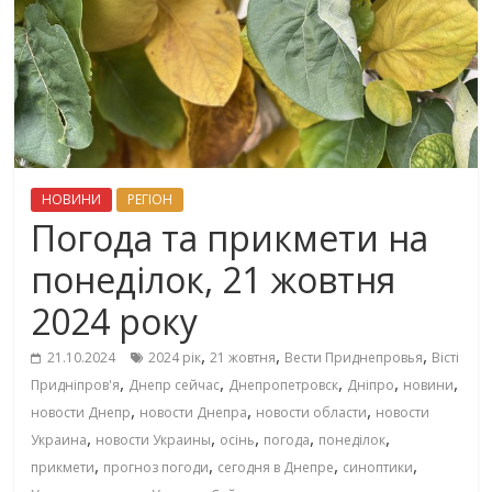
НОВИНИ
РЕГІОН
Погода та прикмети на
понеділок, 21 жовтня
2024 року
,
,
,
21.10.2024
2024 рік
21 жовтня
Вести Приднепровья
Вісті
,
,
,
,
,
Придніпров'я
Днепр сейчас
Днепропетровск
Дніпро
новини
,
,
,
новости Днепр
новости Днепра
новости области
новости
,
,
,
,
,
Украина
новости Украины
осінь
погода
понеділок
,
,
,
,
прикмети
прогноз погоди
сегодня в Днепре
синоптики