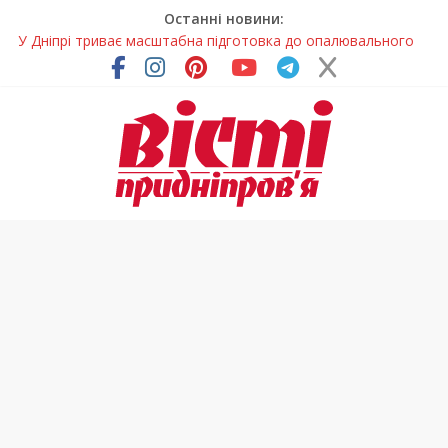
Останні новини:
У Дніпрі триває масштабна підготовка до опалювального
сезону
Пошуки тривають: на Дніпропетровщині досліджують місце
розташування легендарного монастиря (Фото)
Ветерани Дніпропетровщини отримують шанс на власне
житло
Андрій Горинін: “Нехай доля береже тих, хто служить, і всіх
українців!”
Лікар – на екрані: Як працюють телемедичні центри на
Дніпропетровщині