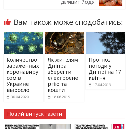
ДЕФІЦИТ ЙОДУ
Вам також може сподобатись:
Количество
Як жителям
Прогноз
зараженных
Дніпра
погоди у
коронавиру
зберегти
Дніпрі на 17
сом в
електроене
квітня
Украине
ргію та
17.04.2019
выросло
кошти
30.04.2020
18.06.2019
Новий випуск газети