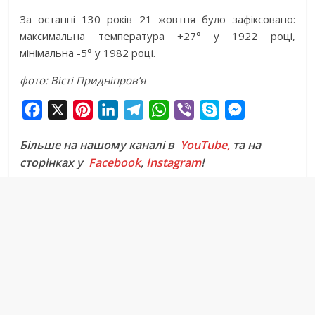
За останні 130 років 21 жовтня було зафіксовано:
максимальна температура +27° у 1922 році,
мінімальна -5° у 1982 році.
фото: Вісті Придніпров’я
F
X
P
L
T
W
V
S
M
a
i
i
e
h
i
k
e
Більше на нашому каналі в
YouTube,
та на
c
n
n
l
a
b
y
s
сторінках у
Facebook
,
Instagram
!
e
t
k
e
t
e
p
s
b
e
e
g
s
r
e
e
o
r
d
r
A
n
o
e
I
a
p
g
k
s
n
m
p
e
t
r