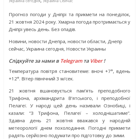
,
Украина сегодня
Украина Сейчас
Прогноз погоди у Дніпрі та прикмети на понеділок,
21 жовтня 2024 року. Хмарна погода протримається у
Дніпрі увесь день. Без опадів.
Новини, новости Днепра, новости области, Днепр
сейчас, Украина сегодня, Новости Украины
Слідкуйте за нами в
Telegram
та
Viber
!
Температура повітря становитеме: вночі +7°, вдень
+12°. Вітер північний 3 м/сек.
21 жовтня вшановується пам’ять преподобного
Трифона, архімандрита В’ятського, і преподобної
Пелагеї. У народі цей день називали Ознобиці, і
казали: “З Трифона, Пелагеї – холоднішатиме”.
Здавна день 21 жовтня вважався у народній
метеорології днем похолодання. Погодні прикмети
радять серйозно подумати про підготовку до зими.