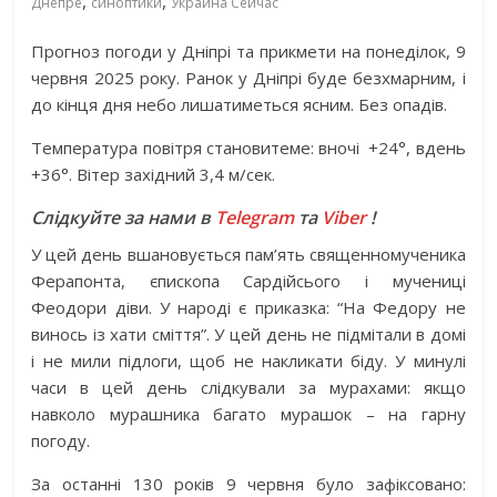
,
,
Днепре
синоптики
Украина Сейчас
Прогноз погоди у Дніпрі та прикмети на понеділок, 9
червня 2025 року. Ранок у Дніпрі буде безхмарним, і
до кінця дня небо лишатиметься ясним. Без опадів.
Температура повітря становитеме: вночі
+24°, вдень
+36°. Вітер західний 3,4 м/сек.
Слідкуйте за нами в
Telegram
та
Viber
!
У цей день вшановується пам’ять священномученика
Ферапонта, єпископа Сардійсього і мучениці
Феодори діви. У народі є приказка: “На Федору не
винось із хати сміття”. У цей день не підмітали в домі
і не мили підлоги, щоб не накликати біду. У минулі
часи в цей день слідкували за мурахами: якщо
навколо мурашника багато мурашок – на гарну
погоду.
За останні 130 років 9 червня було зафіксовано: