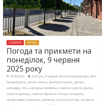
НОВИНИ
РЕГІОН
Погода та прикмети на
понеділок, 9 червня
2025 року
,
,
,
09.06.2025
2025 рік
9 червня
Вести Приднепровья
Вісті
,
,
,
,
Придніпров'я
Днепр сейчас
Днепропетровск
Дніпро
,
,
,
,
,
календар
літо
народные приметы
новини
новости Днепр
,
,
,
,
новости Днепра
новости Украина
погода
понеділок
,
,
,
,
православие
прикмети
приметы
прогноз погоди
сегодня в