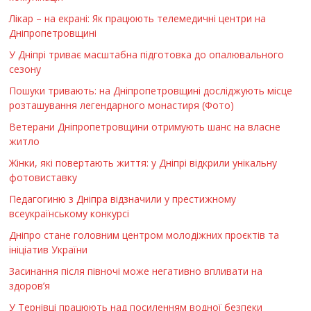
Лікар – на екрані: Як працюють телемедичні центри на
Дніпропетровщині
У Дніпрі триває масштабна підготовка до опалювального
сезону
Пошуки тривають: на Дніпропетровщині досліджують місце
розташування легендарного монастиря (Фото)
Ветерани Дніпропетровщини отримують шанс на власне
житло
Жінки, які повертають життя: у Дніпрі відкрили унікальну
фотовиставку
Педагогиню з Дніпра відзначили у престижному
всеукраїнському конкурсі
Дніпро стане головним центром молодіжних проєктів та
ініціатив України
Засинання після півночі може негативно впливати на
здоров’я
У Тернівці працюють над посиленням водної безпеки