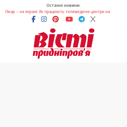
Останні новини:
Лікар – на екрані: Як працюють телемедичні центри на
Дніпропетровщині
У Дніпрі триває масштабна підготовка до опалювального
сезону
Пошуки тривають: на Дніпропетровщині досліджують місце
розташування легендарного монастиря (Фото)
Ветерани Дніпропетровщини отримують шанс на власне
житло
Говорити про воду без паніки: чому важлива правильна
комунікація