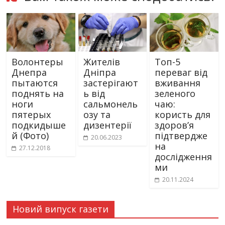
Волонтеры
Жителів
Топ-5
Днепра
Дніпра
переваг від
пытаются
застерігают
вживання
поднять на
ь від
зеленого
ноги
сальмонель
чаю:
пятерых
озу та
користь для
подкидыше
дизентерії
здоров’я
й (Фото)
підтвердже
20.06.2023
на
27.12.2018
дослідження
ми
20.11.2024
Новий випуск газети