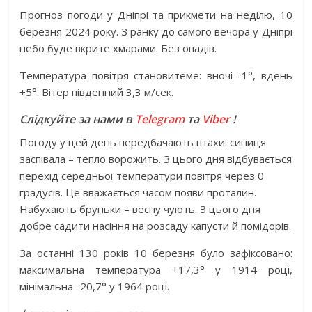
Прогноз погоди у Дніпрі та прикмети на неділю, 10
березня 2024 року. З ранку до самого вечора у Дніпрі
небо буде вкрите хмарами. Без опадів.
Температура повітря становитеме: вночі -1°, вдень
+5°. Вітер південний 3,3 м/сек.
Слідкуйте за нами в
Telegram
та
Viber
!
Погоду у цей день передбачають птахи: синиця
заспівала – тепло ворожить. З цього дня відбувається
перехід середньої температури повітря через 0
градусів. Це вважається часом появи проталин.
Набухають бруньки – весну чують. З цього дня
добре садити насіння на розсаду капусти й помідорів.
За останні 130 років 10 березня було зафіксовано:
максимальна температура +17,3° у 1914 році,
мінімальна -20,7° у 1964 році.