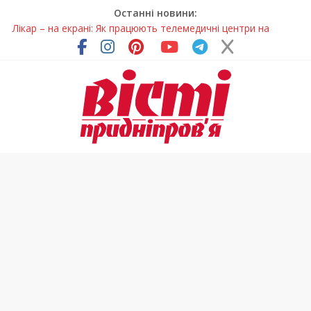
Останні новини:
Лікар – на екрані: Як працюють телемедичні центри на
Дніпропетровщині
У Дніпрі триває масштабна підготовка до опалювального
сезону
Пошуки тривають: на Дніпропетровщині досліджують місце
розташування легендарного монастиря (Фото)
Ветерани Дніпропетровщини отримують шанс на власне
житло
Говорити про воду без паніки: чому важлива правильна
комунікація