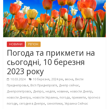
НОВИНИ
РЕГІОН
Погода та прикмети на
сьогодні, 10 березня
2023 року
,
,
,
10.03.2024
10 березня
2024 рік
весна
Вести
,
,
,
Приднепровья
Вісті Придніпров'я
Днепр сейчас
,
,
,
,
,
Днепропетровск
Дніпро
неділя
новини
новости Днепр
,
,
,
,
новости Днепра
новости Украина
погода
прикмети
прогноз
,
,
,
погоди
сегодня в Днепре
синоптики
Украина Сейчас