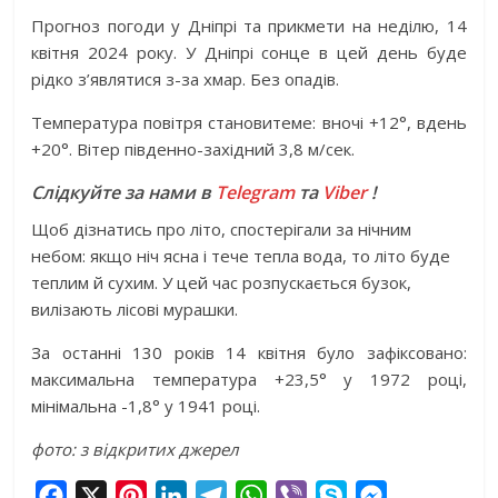
Прогноз погоди у Дніпрі та прикмети на неділю, 14
квітня 2024 року. У Дніпрі сонце в цей день буде
рідко з’являтися з-за хмар. Без опадів.
Температура повітря становитеме: вночі +12°, вдень
+20°. Вітер південно-західний 3,8 м/сек.
Слідкуйте за нами в
Telegram
та
Viber
!
Щоб дізнатись про літо, спостерігали за нічним
небом: якщо ніч ясна і тече тепла вода, то літо буде
теплим й сухим. У цей час розпускається бузок,
вилізають лісові мурашки.
За останні 130 років 14 квітня було зафіксовано:
максимальна температура +23,5° у 1972 році,
мінімальна -1,8° у 1941 році.
фото: з відкритих джерел
F
X
P
L
T
W
V
S
M