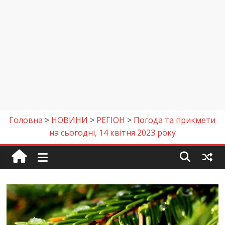
Головна
>
НОВИНИ
>
РЕГІОН
>
Погода та прикмети
на сьогодні, 14 квітня 2023 року