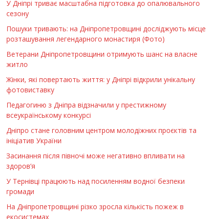
У Дніпрі триває масштабна підготовка до опалювального
сезону
Пошуки тривають: на Дніпропетровщині досліджують місце
розташування легендарного монастиря (Фото)
Ветерани Дніпропетровщини отримують шанс на власне
житло
Жінки, які повертають життя: у Дніпрі відкрили унікальну
фотовиставку
Педагогиню з Дніпра відзначили у престижному
всеукраїнському конкурсі
Дніпро стане головним центром молодіжних проєктів та
ініціатив України
Засинання після півночі може негативно впливати на
здоров’я
У Тернівці працюють над посиленням водної безпеки
громади
На Дніпропетровщині різко зросла кількість пожеж в
екосистемах