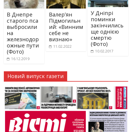
У Дніпрі
В Днепре
Валер’ян
поминки
старого пса
Підмогильн
закінчились
выбросили
ий: «Винним
ще однією
на
себе не
смертю
железнодор
визнаю»
(Фото)
ожные пути
11.02.2022
(Фото)
10.02.2017
16.12.2019
Новий випуск газети