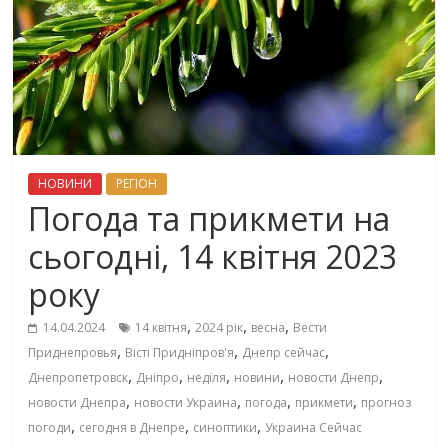
НОВИНИ
РЕГІОН
Погода та прикмети на
сьогодні, 14 квітня 2023
року
,
,
,
14.04.2024
14 квітня
2024 рік
весна
Вести
,
,
,
Приднепровья
Вісті Придніпров'я
Днепр сейчас
,
,
,
,
,
Днепропетровск
Дніпро
неділя
новини
новости Днепр
,
,
,
,
новости Днепра
новости Украина
погода
прикмети
прогноз
,
,
,
погоди
сегодня в Днепре
синоптики
Украина Сейчас