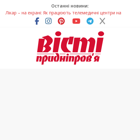
Останні новини:
Лікар – на екрані: Як працюють телемедичні центри на
Дніпропетровщині
У Дніпрі триває масштабна підготовка до опалювального
сезону
Пошуки тривають: на Дніпропетровщині досліджують місце
розташування легендарного монастиря (Фото)
Ветерани Дніпропетровщини отримують шанс на власне
житло
Говорити про воду без паніки: чому важлива правильна
комунікація