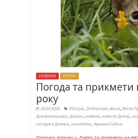
НОВИНИ
РЕГІОН
Погода та прикмети н
року
,
,
,
26.03.2024
2024 рік
26 березня
весна
Вести П
,
,
,
,
Днепропетровск
Дніпро
новини
новости Днепр
но
,
,
сегодня в Днепре
синоптики
Украина Сейчас
Прогноз погоди у Дніпрі та прикмети на вів