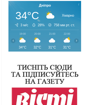
Дніпро
34°C
Хмарно
3 м/с
28%
758
мм рт. ст.
19:00
20:00
21:00
22:00
23:00
00:00
‹
›
34°C
32°C
31°C
31°C
29°C
29°C