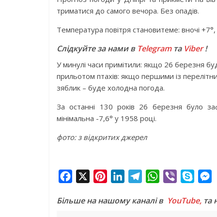
триматися до самого вечора. Без опадів.
Температура повітря становитеме: вночі +7°, 
Слідкуйте за нами в
Telegram
та
Viber
!
У минулі часи примітили: якщо 26 березня бу
прильотом птахів: якщо першими із перелітни
зяблик – буде холодна погода.
За останні 130 років 26 березня було за
мінімальна -7,6° у 1958 році.
фото: з відкритих джерел
F
X
P
L
T
W
V
S
a
i
i
e
h
i
k
e
Більше на нашому каналі в
YouTube,
та 
c
n
n
l
a
b
y
s