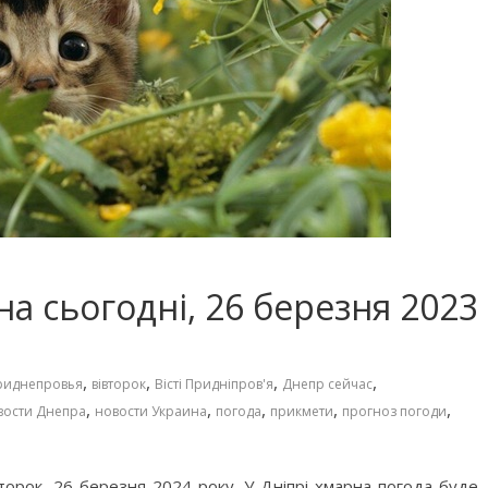
а сьогодні, 26 березня 2023
,
,
,
,
риднепровья
вівторок
Вісті Придніпров'я
Днепр сейчас
,
,
,
,
,
вости Днепра
новости Украина
погода
прикмети
прогноз погоди
торок, 26 березня 2024 року. У Дніпрі хмарна погода буде