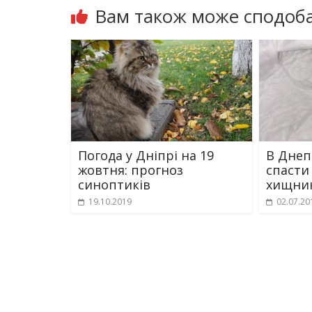
Вам також може сподоба
Погода у Дніпрі на 19
В Днеп
жовтня: прогноз
спасти
синоптиків
хищник
19.10.2019
02.07.20