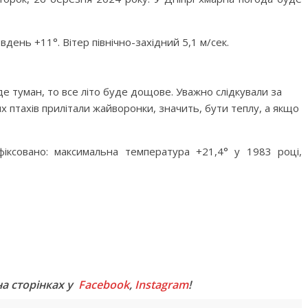
вдень +11°. Вітер північно-західний 5,1 м/сек.
де туман, то все літо буде дощове. Уважно слідкували за
х птахів прилітали жайворонки, значить, бути теплу, а якщо
фіксовано: максимальна температура +21,4° у 1983 році,
M
на сторінках у
Facebook
,
Instagram
!