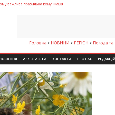
 телемедичні центри на Дніпропетровщині
готовка до опалювального сезону
ровщині досліджують місце розташування легендарного монасти
римують шанс на власне житло
чому важлива правильна комунікація
Головна
>
НОВИНИ
>
РЕГІОН
>
Погода та 
ЛОШЕННЯ
АРХІВ ГАЗЕТИ
КОНТАКТИ
ПРО НАС
РЕДАКЦІ