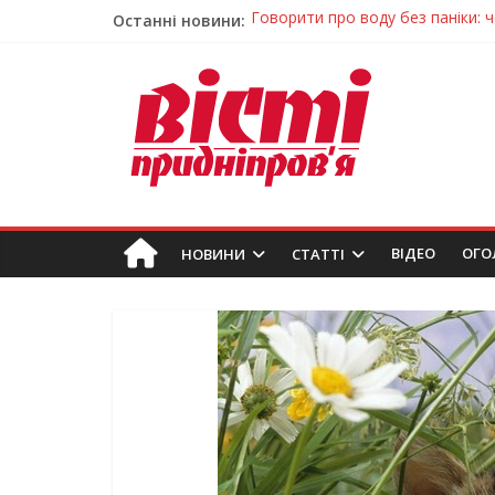
Останні новини:
Лікар – на екрані: Як працюють
У Дніпрі триває масштабна під
Пошуки тривають: на Дніпропет
Ветерани Дніпропетровщини от
Говорити про воду без паніки: 
ВIДЕО
ОГО
НОВИНИ
СТАТТІ