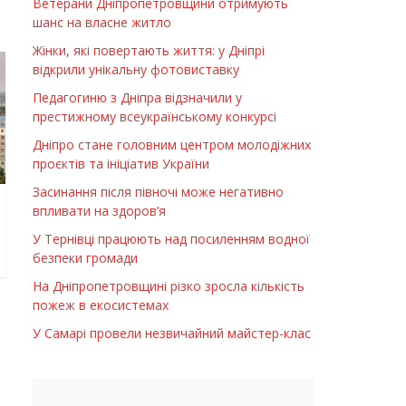
Ветерани Дніпропетровщини отримують
шанс на власне житло
Жінки, які повертають життя: у Дніпрі
відкрили унікальну фотовиставку
Педагогиню з Дніпра відзначили у
престижному всеукраїнському конкурсі
Дніпро стане головним центром молодіжних
проєктів та ініціатив України
Засинання після півночі може негативно
впливати на здоров’я
У Тернівці працюють над посиленням водної
безпеки громади
На Дніпропетровщині різко зросла кількість
пожеж в екосистемах
У Самарі провели незвичайний майстер-клас