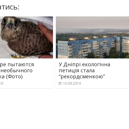
тись:
ре пытаются
У Дніпрі екологічна
 необычного
петиція стала
а (Фото)
“рекордсменкою”
18
10.09.2019