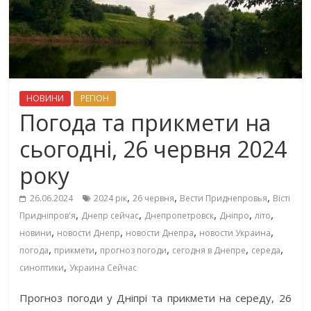
НОВИНИ
РЕГІОН
Погода та прикмети на
сьогодні, 26 червня 2024
року
,
,
,
26.06.2024
2024 рік
26 червня
Вести Приднепровья
Вісті
,
,
,
,
,
Придніпров'я
Днепр сейчас
Днепропетровск
Дніпро
літо
,
,
,
,
новини
новости Днепр
новости Днепра
новости Украина
,
,
,
,
,
погода
прикмети
прогноз погоди
сегодня в Днепре
середа
,
синоптики
Украина Сейчас
Прогноз погоди у Дніпрі та прикмети на середу, 26