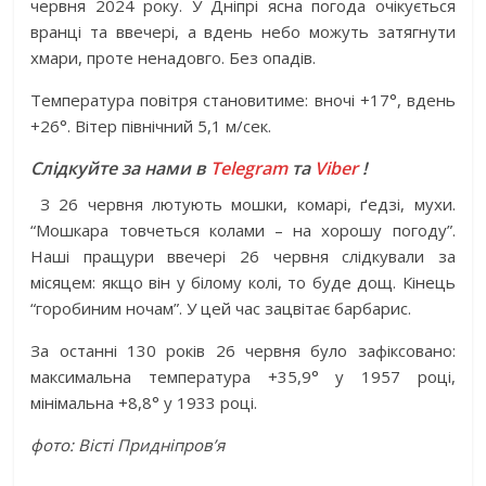
червня 2024 року.
У Дніпрі ясна погода очікується
вранці та ввечері, а вдень небо можуть затягнути
хмари, проте ненадовго. Без опадів.
Температура повітря становитиме: вночі +17°, вдень
+26°. Вітер північний 5,1 м/сек.
Слідкуйте за нами в
Telegram
та
Viber
!
З 26 червня лютують мошки, комарі, ґедзі, мухи.
“Мошкара товчеться колами – на хорошу погоду”.
Наші пращури ввечері 26 червня слідкували за
місяцем: якщо він у білому колі, то буде дощ. Кінець
“горобиним ночам”. У цей час зацвітає барбарис.
За останні 130 років 26 червня було зафіксовано:
максимальна температура +35,9° у 1957 році,
мінімальна +8,8° у 1933 році.
фото: Вісті Придніпров’я