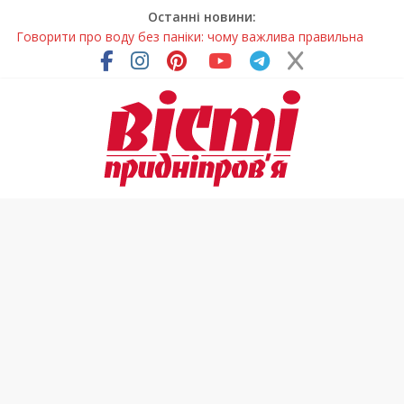
Останні новини:
Говорити про воду без паніки: чому важлива правильна
комунікація
Лікар – на екрані: Як працюють телемедичні центри на
Дніпропетровщині
У Дніпрі триває масштабна підготовка до опалювального
сезону
Пошуки тривають: на Дніпропетровщині досліджують місце
розташування легендарного монастиря (Фото)
Погода та прикмети на неділю, 9 серпня 2026 року