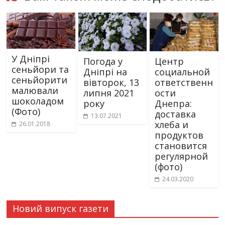
У Дніпрі
Погода у
Центр
сеньйори та
Дніпрі на
социальной
сеньйорити
вівторок, 13
ответственн
малювали
липня 2021
ости
шоколадом
року
Днепра:
(Фото)
доставка
13.07.2021
хлеба и
26.01.2018
продуктов
становится
регулярной
(фото)
24.03.2020
Новий випуск газети