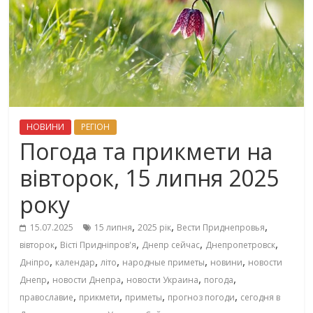
НОВИНИ
РЕГІОН
Погода та прикмети на
вівторок, 15 липня 2025
року
,
,
,
15.07.2025
15 липня
2025 рік
Вести Приднепровья
,
,
,
,
вівторок
Вісті Придніпров'я
Днепр сейчас
Днепропетровск
,
,
,
,
,
Дніпро
календар
літо
народные приметы
новини
новости
,
,
,
,
Днепр
новости Днепра
новости Украина
погода
,
,
,
,
православие
прикмети
приметы
прогноз погоди
сегодня в