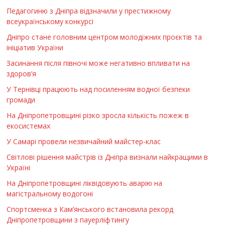
Педагогиню з Дніпра відзначили у престижному
всеукраїнському конкурсі
Дніпро стане головним центром молодіжних проєктів та
ініціатив України
Засинання після півночі може негативно впливати на
здоров’я
У Тернівці працюють над посиленням водної безпеки
громади
На Дніпропетровщині різко зросла кількість пожеж в
екосистемах
У Самарі провели незвичайний майстер-клас
Світлові рішення майстрів із Дніпра визнали найкращими в
Україні
На Дніпропетровщині ліквідовують аварію на
магістральному водогоні
Спортсменка з Кам’янського встановила рекорд
Дніпропетровщини з пауерліфтингу