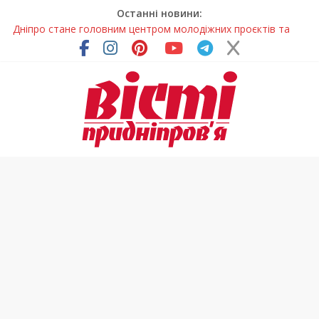
Останні новини:
Дніпро стане головним центром молодіжних проєктів та
ініціатив України
Засинання після півночі може негативно впливати на
здоров’я
У Тернівці працюють над посиленням водної безпеки
громади
На Дніпропетровщині різко зросла кількість пожеж в
екосистемах
Педагогиню з Дніпра відзначили у престижному
всеукраїнському конкурсі