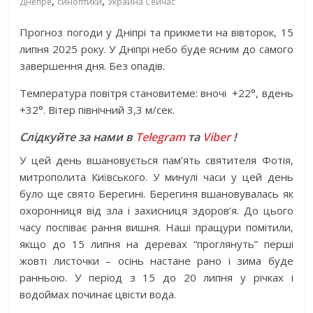
,
,
Днепре
синоптики
Украина Сейчас
Прогноз погоди у Дніпрі та прикмети на вівторок, 15
липня 2025 року. У Дніпрі небо буде ясним до самого
завершення дня. Без опадів.
Температура повітря становитеме: вночі
+22°, вдень
+32°. Вітер північний 3,3 м/сек.
Слідкуйте за нами в
Telegram
та
Viber
!
У цей день вшановується пам’ять святителя Фотія,
митрополита Київського. У минулі часи у цей день
було ще свято Берегині. Берегиня вшановувалась як
охоронниця від зла і захисниця здоров’я. До цього
часу поспіває рання вишня. Наші пращури помітили,
якщо до 15 липня на деревах “проглянуть” перші
жовті листочки – осінь настане рано і зима буде
ранньою. У період з 15 до 20 липня у річках і
водоймах починає цвісти вода.