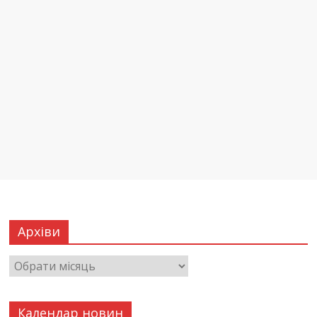
Архіви
Календар новин