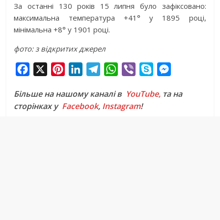
За останні 130 років 15 липня було зафіксовано:
максимальна температура +41° у 1895 році,
мінімальна +8° у 1901 році.
фото: з відкритих джерел
F
X
P
L
T
W
V
S
M
a
i
i
e
h
i
k
e
Більше на нашому каналі в
YouTube,
та на
c
n
n
l
a
b
y
s
сторінках у
Facebook
,
Instagram
!
e
t
k
e
t
e
p
s
b
e
e
g
s
r
e
e
o
r
d
r
A
n
o
e
I
a
p
g
k
s
n
m
p
e
t
r