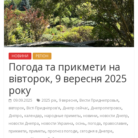
НОВИНИ
РЕГІОН
Погода та прикмети на
вівторок, 9 вересня 2025
року
,
,
,
09.09.2025
2025 рік
9 вересня
Вести Приднепровья
,
,
,
,
вівторок
Вісті Придніпров'я
Днепр сейчас
Днепропетровск
,
,
,
,
,
Дніпро
календар
народные приметы
новини
новости Днепр
,
,
,
,
,
новости Днепра
новости Украина
осінь
погода
православие
,
,
,
,
прикмети
приметы
прогноз погоди
сегодня в Днепре