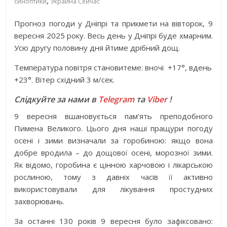
,
синоптики
Украина Сейчас
Прогноз погоди у Дніпрі та прикмети на вівторок, 9
вересня 2025 року. Весь день у Дніпрі буде хмарним.
Усю другу половину дня йтиме дрібний дощ.
Температура повітря становитеме: вночі
+17°, вдень
+23°. Вітер східний 3 м/сек.
Слідкуйте за нами в
Telegram
та
Viber
!
9 вересня вшановується пам’ять преподобного
Пимена Великого. Цього дня наші пращури погоду
осені і зими визначали за горобиною: якщо вона
добре вродила – до дощової осені, морозної зими.
Як відомо, горобина є цінною харчовою і лікарською
рослиною, тому з давніх часів її активно
використовували для лікування простудних
захворювань.
За останні 130 років 9 вересня було зафіксовано: