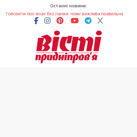
Останні новини:
Говорити про воду без паніки: чому важлива правильна
комунікація
Лікар – на екрані: Як працюють телемедичні центри на
Дніпропетровщині
У Дніпрі триває масштабна підготовка до опалювального
сезону
Пошуки тривають: на Дніпропетровщині досліджують місце
розташування легендарного монастиря (Фото)
Погода та прикмети на неділю, 9 серпня 2026 року