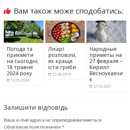
Вам також може сподобатись:
Погода та
Лікарі
Народные
прикмети
розповіли,
приметы на
на сьогодні,
як краще
27 февраля –
18 травня
їсти гриби
Кирилл
2024 року
Весноуказчи
23.08.2019
к
18.05.2024
27.02.2021
Залишити відповідь
Ваша e-mail адреса не оприлюднюватиметься.
Обов’язкові поля позначені
*