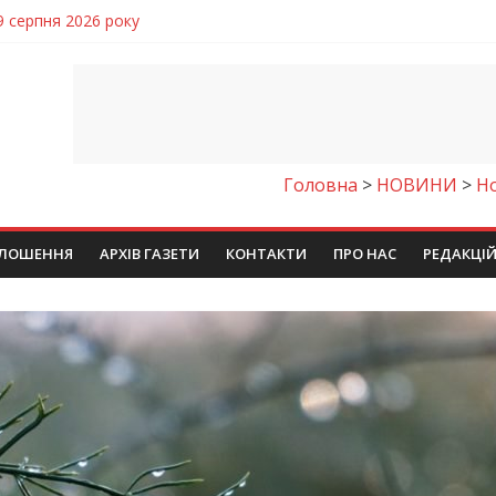
9 серпня 2026 року
чому важлива правильна комунікація
 телемедичні центри на Дніпропетровщині
готовка до опалювального сезону
ровщині досліджують місце розташування легендарного монасти
Головна
>
НОВИНИ
>
Н
ЛОШЕННЯ
АРХІВ ГАЗЕТИ
КОНТАКТИ
ПРО НАС
РЕДАКЦІ