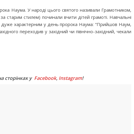
рока Наума. У народі цього святого називали Грамотником,
я за старим стилем) починали вчити дітей грамоті. Навчальні
ув дуже характерним у день пророка Наума: “Прийшов Наум,
західного переходив у західний чи північно-західний, чекали
M
на сторінках у
Facebook
,
Instagram
!