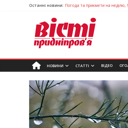
Погода та прикмети на неділю, 
Останні новини:
Говорити про воду без паніки: 
Лікар – на екрані: Як працюють
У Дніпрі триває масштабна під
Пошуки тривають: на Дніпропет
ВIДЕО
ОГО
НОВИНИ
СТАТТІ