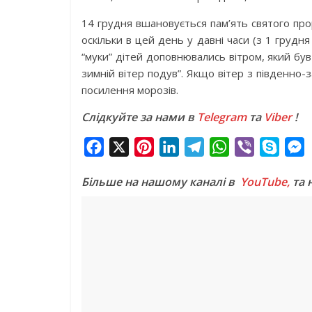
14 грудня вшановується пам’ять святого про
оскільки в цей день у давні часи (з 1 грудн
“муки” дітей доповнювались вітром, який б
зимній вітер подув”. Якщо вітер з південно-
посилення морозів.
Слідкуйте за нами в
Telegram
та
Viber
!
F
X
P
L
T
W
V
S
a
i
i
e
h
i
k
e
Більше на нашому каналі в
YouTube,
та 
c
n
n
l
a
b
y
s
e
t
k
e
t
e
p
s
b
e
e
g
s
r
e
e
o
r
d
r
A
n
o
e
I
a
p
g
k
s
n
m
p
e
t
r