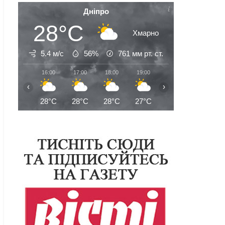
Дніпро
28°C
Хмарно
5.4 м/с
56%
761
мм рт. ст.
16:00
17:00
18:00
19:00
20:00
21:00
‹
›
28°C
28°C
28°C
27°C
27°C
26°C