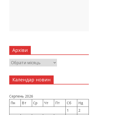
Архіви
Календар новин
Серпень 2026
Пн
Вт
Ср
Чт
Пт
Сб
Нд
1
2