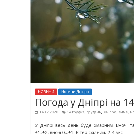
НОВИНИ
Новини Дніпра
Погода у Дніпрі на 1
,
,
,
,
14.12.2020
14 грудня
грудень
Дніпро
зима
н
У Дніпрі весь день буде хмарним. Вночі т
+1..+2, вночі 0…+1. Вітер східний, 2-4 м/с.