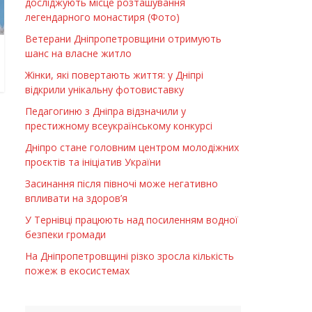
досліджують місце розташування
легендарного монастиря (Фото)
Ветерани Дніпропетровщини отримують
шанс на власне житло
Жінки, які повертають життя: у Дніпрі
відкрили унікальну фотовиставку
Педагогиню з Дніпра відзначили у
престижному всеукраїнському конкурсі
Дніпро стане головним центром молодіжних
проєктів та ініціатив України
Засинання після півночі може негативно
впливати на здоров’я
У Тернівці працюють над посиленням водної
безпеки громади
На Дніпропетровщині різко зросла кількість
пожеж в екосистемах