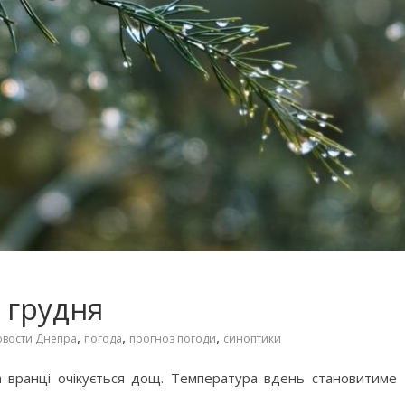
4 грудня
,
,
,
овости Днепра
погода
прогноз погоди
синоптики
а вранці очікується дощ. Температура вдень становитиме