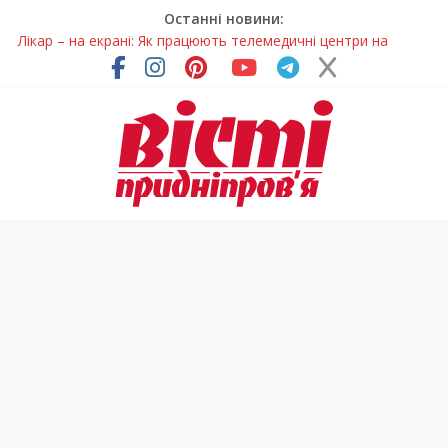
Останні новини:
Лікар – на екрані: Як працюють телемедичні центри на
Дніпропетровщині
У Дніпрі триває масштабна підготовка до опалювального
сезону
Пошуки тривають: на Дніпропетровщині досліджують місце
розташування легендарного монастиря (Фото)
Ветерани Дніпропетровщини отримують шанс на власне
житло
Говорити про воду без паніки: чому важлива правильна
комунікація