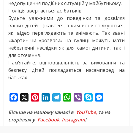
недопущення подібних ситуацій у майбутньому.
Поліція звертається до батьків!
Будьте уважними до поведінки та дозвілля
ваших дітей. Цікавтеся, з ким вони спілкуються,
які відео переглядають та знімають. Так звані
«жарти» чи «розваги» на вулиці можуть мати
небезпечні наслідки як для самої дитини, так і
для оточення.
Пам’ятайте: відповідальність за виховання та
безпеку дітей покладається насамперед на
батьках.
F
X
P
L
T
W
V
S
M
a
i
i
e
h
i
k
e
Більше на нашому каналі в
YouTube,
та на
c
n
n
l
a
b
y
s
сторінках у
Facebook
,
Instagram
!
e
t
k
e
t
e
p
s
b
e
e
g
s
r
e
e