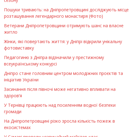
сезону
Пошуки тривають: на Дніпропетровщині досліджують місце
розташування легендарного монастиря (Фото)
Ветерани Дніпропетровщини отримують шанс на власне
житло
Жінки, які повертають життя: у Дніпрі відкрили унікальну
фотовиставку
Педагогиню з Дніпра відзначили у престижному
всеукраїнському конкурсі
Дніпро стане головним центром молодіжних проєктів та
ініціатив України
Засинання після півночі може негативно впливати на
здоров’я
У Тернівці працюють над посиленням водної безпеки
громади
На Дніпропетровщині різко зросла кількість пожеж в
екосистемах
У Самарі провели незвичайний майстер-клас