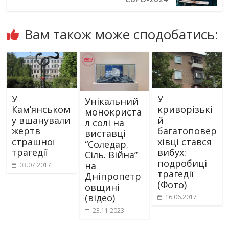
Вам також може сподобатись:
У
У
Унікальний
Кам’янськом
криворізькі
монокриста
у вшанували
й
л солі на
жертв
багатоповер
виставці
страшної
хівці стався
“Соледар.
трагедії
вибух:
Сіль. Війна”
подробиці
на
03.07.2017
трагедії
Дніпропетр
(Фото)
овщині
(відео)
16.06.2017
23.11.2023