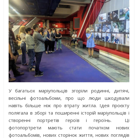
У багатьох маріупольців згоріли родинні, дитячі,
весільні фотоальбоми, про що люди шкодували
навіть більше ніж про втрату житла. Ідея проєкту
полягала в зборі та поширенні історій маріупольців і
створенні портретів героїв і героїнь. Ці
фотопортрети мають стати початком нових
фотоальбомів, нових сторінок життя, нових поглядів