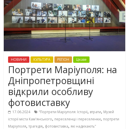
НОВИНИ
КУЛЬТУРА
РЕГІОН
Цікаве
Портрети Маріуполя: на
Дніпропетровщині
відкрили особливу
фотовиставку
,
,
17.06.2024
“Портрети Маріуполя: Історії
втрати
Музей
,
,
історії міста Кам'янського
переселенці і переселенки
портрети
,
,
,
Маріуполя
трагедія
фотовиставка
які надихають”