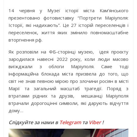
14 червня у Музеї історії міста Кам’янського
презентовано фотовиставку “Портрети Маріуполя:
Історії, які надихають”. Це 27 історій переселенців і
переселенок, життя яких змінило повномасштабне
вторгнення рф.
Як розповіли на ФБ-сторінці музею, ідея проєкту
зародилася навесні 2022 року, коли люди масово
виїжджали з облоги Маріуполя. Саме тоді
інформаційна блокада міста призвела до того, що
світ не знав певною мірою про злочини росіян в місті
Марії та загальний масштаб трагедії. Поряд з
втратами рідних та друзів, мешканці Маріуполя
втрачали дорогоцінні символи, які дарують відчуття
дому…
Слідкуйте за нами в
Telegram
та
Viber
!