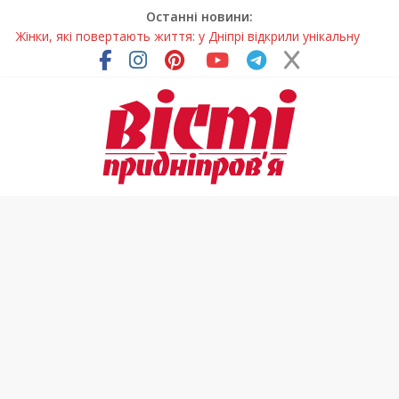
Останні новини:
Жінки, які повертають життя: у Дніпрі відкрили унікальну
фотовиставку
Педагогиню з Дніпра відзначили у престижному
всеукраїнському конкурсі
Дніпро стане головним центром молодіжних проєктів та
ініціатив України
Засинання після півночі може негативно впливати на
здоров’я
Андрій Горинін: “Нехай доля береже тих, хто служить, і всіх
українців!”