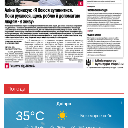
Погода
Дніпро
35°C
Безхмарне небо
2.6 м/с
26%
761
мм рт. ст.