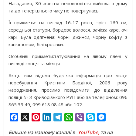
Нагадаємо, 30 жовтня неповнолітня вийшла з дому
та до теперішнього часу не повернулась.
Її прикмети: на вигляд 16-17 років, зріст 169 см,
середньої статури, бордове волосся, зачіска каре, очі
карі. Була одягнена: чорні джинси, чорну кофту з
капюшоном, білі кросівки.
Особливі прикмети:татуювання на лівому плечі у
вигляді сонця та місяця.
Якщо вам відома будь-яка інформація про місце
перебування Кристини Бардіної, 2006 року
народження, просимо повідомити до відділення
поліції № 3 Криворізького РУП або за телефоном: 096
865 39 49, 099 618 08 48 або 102.
F
X
P
L
T
W
V
S
M
a
i
i
e
h
i
k
e
Більше на нашому каналі в
YouTube,
та на
c
n
n
l
a
b
y
s