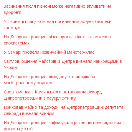
Засинання після півночі може негативно впливати на
здоров’я
У Тернівці працюють над посиленням водної безпеки
громади
На Дніпропетровщині різко зросла кількість пожеж в
екосистемах
У Самарі провели незвичайний майстер-клас
Світлові рішення майстрів із Дніпра визнали найкращими в
Україні
На Дніпропетровщині ліквідовують аварію на
магістральному водогоні
Спортсменка з Кам’янського встановила рекорд
Дніпропетровщини з пауерліфтингу
Приховав майно та доходи: на Дніпропетровщині депутата
сільради визнали винним
На Дніпропетровщині зафіксували рясне цвітіння рідкісних
рослин (фото)