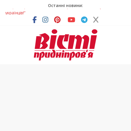
Останні новини:
Жінки, які повертають життя: у Дніпрі відкрили унікальну
фотовиставку
Педагогиню з Дніпра відзначили у престижному
всеукраїнському конкурсі
Дніпро стане головним центром молодіжних проєктів та
ініціатив України
Засинання після півночі може негативно впливати на
здоров’я
Андрій Горинін: “Нехай доля береже тих, хто служить, і всіх
українців!”