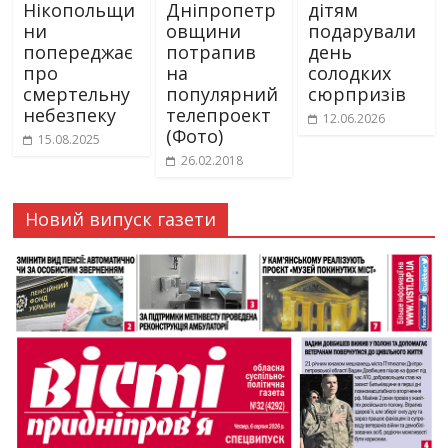
Нікопольщи
Дніпропетр
дітям
ни
овщини
подарували
попереджає
потрапив
день
про
на
солодких
смертельну
популярний
сюрпризів
небезпеку
телепроект
12.06.2026
(Фото)
15.08.2025
26.02.2018
Новий випуск газети