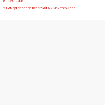
екосистемах
У Самарі провели незвичайний майстер-клас