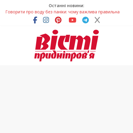
Останні новини:
Лікар – на екрані: Як працюють телемедичні центри на
Дніпропетровщині
У Дніпрі триває масштабна підготовка до опалювального
сезону
Пошуки тривають: на Дніпропетровщині досліджують місце
розташування легендарного монастиря (Фото)
Ветерани Дніпропетровщини отримують шанс на власне
житло
Говорити про воду без паніки: чому важлива правильна
комунікація