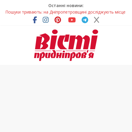
Останні новини:
Пошуки тривають: на Дніпропетровщині досліджують місце
розташування легендарного монастиря (Фото)
Ветерани Дніпропетровщини отримують шанс на власне
житло
Андрій Горинін: “Нехай доля береже тих, хто служить, і всіх
українців!”
Жінки, які повертають життя: у Дніпрі відкрили унікальну
фотовиставку
У Дніпрі триває масштабна підготовка до опалювального
сезону