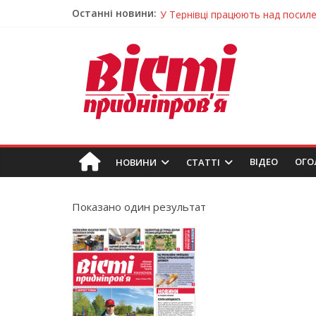
Останні новини:
У Тернівці працюють над посил
На Дніпропетровщині різко зрос
У Самарі провели незвичайний 
Світлові рішення майстрів із Дн
Засинання після півночі може н
ВIДЕО
ОГО
НОВИНИ
СТАТТІ
Показано один результат