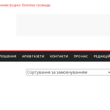
енням водної безпеки громади
ла кількість пожеж в екосистемах
майстер-клас
іпра визнали найкращими в Україні
егативно впливати на здоров’я
ЛОШЕННЯ
АРХІВ ГАЗЕТИ
КОНТАКТИ
ПРО НАС
РЕДАКЦІ