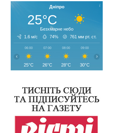
Дніпро
25°C
Безхмарне небо
1.6 м/с
74%
761
мм рт. ст.
06:00
07:00
08:00
09:00
10:00
11:00
‹
›
25°C
26°C
28°C
30°C
32°C
34°C