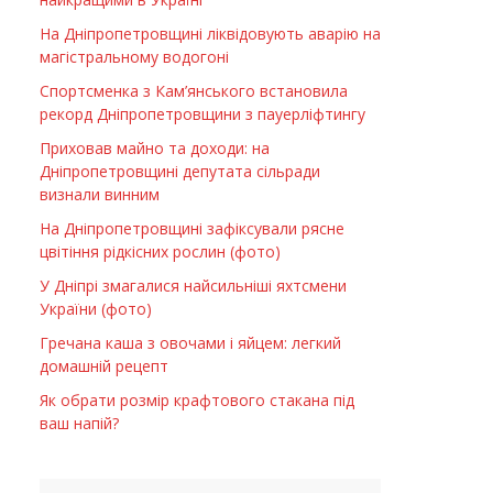
На Дніпропетровщині ліквідовують аварію на
магістральному водогоні
Спортсменка з Кам’янського встановила
рекорд Дніпропетровщини з пауерліфтингу
Приховав майно та доходи: на
Дніпропетровщині депутата сільради
визнали винним
На Дніпропетровщині зафіксували рясне
цвітіння рідкісних рослин (фото)
У Дніпрі змагалися найсильніші яхтсмени
України (фото)
Гречана каша з овочами і яйцем: легкий
домашній рецепт
Як обрати розмір крафтового стакана під
ваш напій?