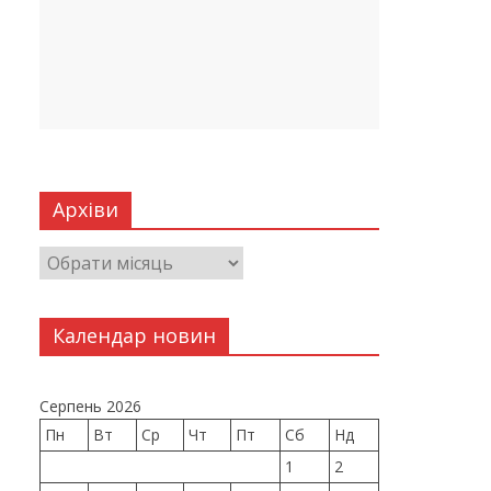
Архіви
Календар новин
Серпень 2026
Пн
Вт
Ср
Чт
Пт
Сб
Нд
1
2