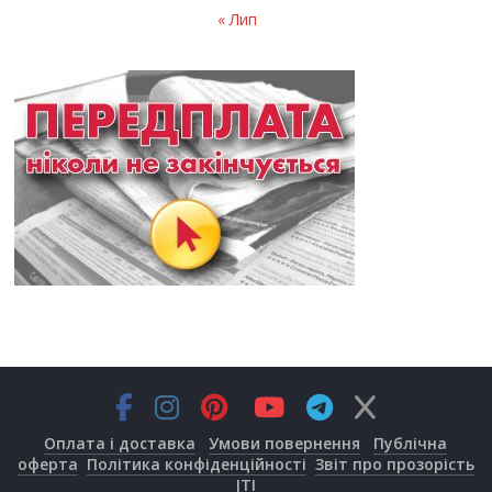
« Лип
Оплата і доставка
Умови повернення
Публічна
оферта
Політика конфіденційності
Звіт про прозорість
JTI