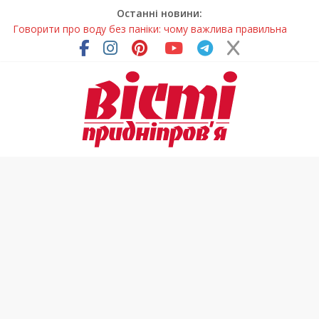
Останні новини:
Лікар – на екрані: Як працюють телемедичні центри на
Дніпропетровщині
У Дніпрі триває масштабна підготовка до опалювального
сезону
Пошуки тривають: на Дніпропетровщині досліджують місце
розташування легендарного монастиря (Фото)
Ветерани Дніпропетровщини отримують шанс на власне
житло
Говорити про воду без паніки: чому важлива правильна
комунікація