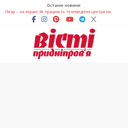
Останні новини:
Лікар – на екрані: Як працюють телемедичні центри на
Дніпропетровщині
У Дніпрі триває масштабна підготовка до опалювального
сезону
Пошуки тривають: на Дніпропетровщині досліджують місце
розташування легендарного монастиря (Фото)
Ветерани Дніпропетровщини отримують шанс на власне
житло
Говорити про воду без паніки: чому важлива правильна
комунікація