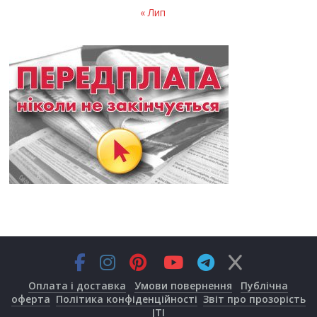
« Лип
Оплата і доставка
Умови повернення
Публічна
оферта
Політика конфіденційності
Звіт про прозорість
JTI