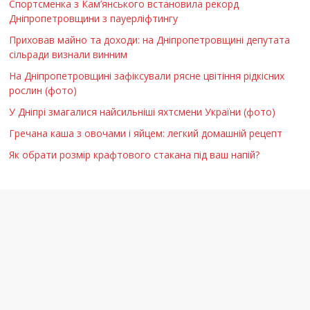
Спортсменка з Кам’янського встановила рекорд
Дніпропетровщини з пауерліфтингу
Приховав майно та доходи: на Дніпропетровщині депутата
сільради визнали винним
На Дніпропетровщині зафіксували рясне цвітіння рідкісних
рослин (фото)
У Дніпрі змагалися найсильніші яхтсмени України (фото)
Гречана каша з овочами і яйцем: легкий домашній рецепт
Як обрати розмір крафтового стакана під ваш напій?