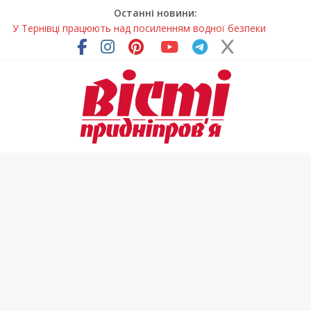
Останні новини:
У Тернівці працюють над посиленням водної безпеки
громади
На Дніпропетровщині різко зросла кількість пожеж в
екосистемах
У Самарі провели незвичайний майстер-клас
Світлові рішення майстрів із Дніпра визнали найкращими в
Україні
Засинання після півночі може негативно впливати на
здоров’я