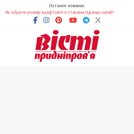
Останні новини:
Волонтерів із Дніпропетровщини відзначили за участь у
гуманітарних місіях
Дніпровський цирк отримав міжнародне визнання
Для школярів Дніпропетровщини стане доступним
безкоштовне гаряче харчування
Дніпрянка стала однією з найкращих юних кінологів світу
Як обрати розмір крафтового стакана під ваш напій?