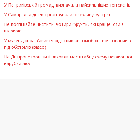
У Петриківській громаді визначили найсильніших тенісистів
У Самарі для дітей організували особливу зустріч
Не поспішайте чистити: чотири фрукти, які краще їсти зі
шкіркою
У музеї Дніпра з’явився рідкісний автомобіль, врятований з-
під обстрілів (відео)
На Дніпропетровщині викрили масштабну схему незаконної
вирубки лісу