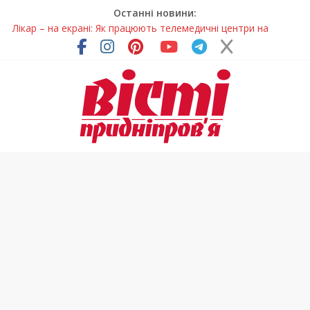
Останні новини:
Лікар – на екрані: Як працюють телемедичні центри на
Дніпропетровщині
У Дніпрі триває масштабна підготовка до опалювального
сезону
Пошуки тривають: на Дніпропетровщині досліджують місце
розташування легендарного монастиря (Фото)
Ветерани Дніпропетровщини отримують шанс на власне
житло
Говорити про воду без паніки: чому важлива правильна
комунікація