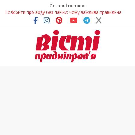
Останні новини:
Говорити про воду без паніки: чому важлива правильна
комунікація
Лікар – на екрані: Як працюють телемедичні центри на
Дніпропетровщині
У Дніпрі триває масштабна підготовка до опалювального
сезону
Пошуки тривають: на Дніпропетровщині досліджують місце
розташування легендарного монастиря (Фото)
Погода та прикмети на неділю, 9 серпня 2026 року