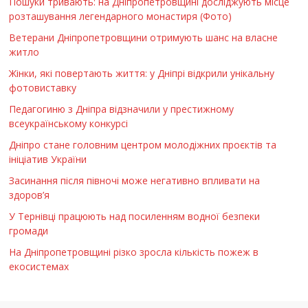
Пошуки тривають: на Дніпропетровщині досліджують місце
розташування легендарного монастиря (Фото)
Ветерани Дніпропетровщини отримують шанс на власне
житло
Жінки, які повертають життя: у Дніпрі відкрили унікальну
фотовиставку
Педагогиню з Дніпра відзначили у престижному
всеукраїнському конкурсі
Дніпро стане головним центром молодіжних проєктів та
ініціатив України
Засинання після півночі може негативно впливати на
здоров’я
У Тернівці працюють над посиленням водної безпеки
громади
На Дніпропетровщині різко зросла кількість пожеж в
екосистемах