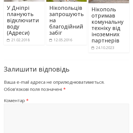
У Дніпрі
Нікопольців
Нікополь
планують
запрошують
отримав
відключити
на
комунальну
воду
благодійний
техніку від
(Адреси)
забіг
іноземних
партнерів
21.02.2018
12.05.2016
24.10.2023
Залишити відповідь
Ваша e-mail адреса не оприлюднюватиметься.
Обов’язкові поля позначені
*
Коментар
*