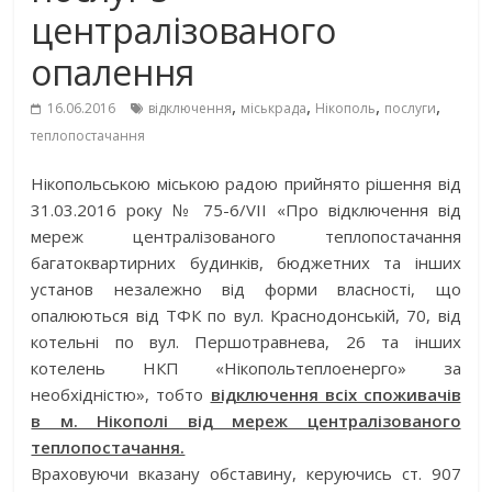
централізованого
опалення
,
,
,
,
16.06.2016
відключення
міськрада
Нікополь
послуги
теплопостачання
Нікопольською міською радою прийнято рішення від
31.03.2016 року № 75-6/VII «Про відключення від
мереж централізованого теплопостачання
багатоквартирних будинків, бюджетних та інших
установ незалежно від форми власності, що
опалюються від ТФК по вул. Краснодонській, 70, від
котельні по вул. Першотравнева, 26 та інших
котелень НКП «Нікопольтеплоенерго» за
необхідністю», тобто
відключення всіх споживачів
в м. Нікополі від мереж централізованого
теплопостачання.
Враховуючи вказану обставину, керуючись ст. 907