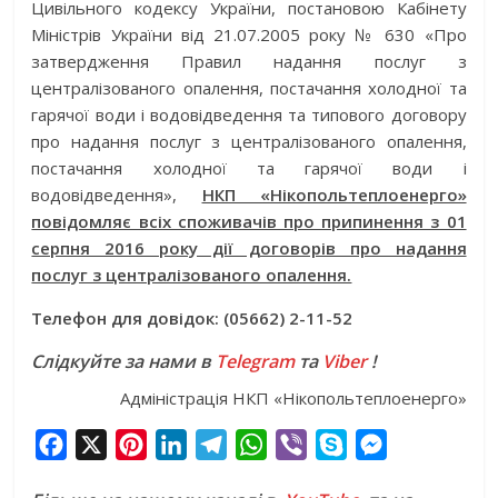
Цивільного кодексу України, постановою Кабінету
Міністрів України від 21.07.2005 року № 630 «Про
затвердження Правил надання послуг з
централізованого опалення, постачання холодної та
гарячої води і водовідведення та типового договору
про надання послуг з централізованого опалення,
постачання холодної та гарячої води і
водовідведення»,
НКП «Нікопольтеплоенерго»
повідомляє всіх споживачів про припинення з 01
серпня 2016 року дії договорів про надання
послуг з централізованого опалення.
Телефон для довідок: (05662) 2-11-52
Слідкуйте за нами в
Telegram
та
Viber
!
Адміністрація НКП «Нікопольтеплоенерго»
F
X
P
L
T
W
V
S
M
a
i
i
e
h
i
k
e