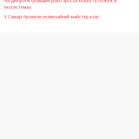
На Дніпропетровщині різко зросла кількість пожеж в
екосистемах
У Самарі провели незвичайний майстер-клас