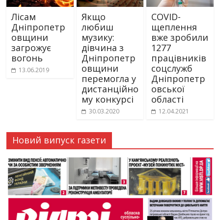
Лісам
Якщо
COVID-
Дніпропетр
любиш
щеплення
овщини
музику:
вже зробили
загрожує
дівчина з
1277
вогонь
Дніпропетр
працівників
овщини
соцслужб
13.06.2019
перемогла у
Дніпропетр
дистанційно
овської
му конкурсі
області
30.03.2020
12.04.2021
Новий випуск газети