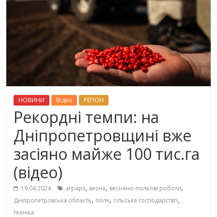
НОВИНИ
Вiдео
РЕГІОН
Рекордні темпи: на
Дніпропетровщині вже
засіяно майже 100 тис.га
(відео)
,
,
,
19.04.2024
аграрії
весна
весняно-польові роботи
,
,
,
Дніпропетровська область
поле
сільське господарство
техніка