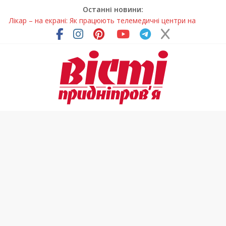
Останні новини:
Лікар – на екрані: Як працюють телемедичні центри на
Дніпропетровщині
У Дніпрі триває масштабна підготовка до опалювального
сезону
Пошуки тривають: на Дніпропетровщині досліджують місце
розташування легендарного монастиря (Фото)
Ветерани Дніпропетровщини отримують шанс на власне
житло
Говорити про воду без паніки: чому важлива правильна
комунікація