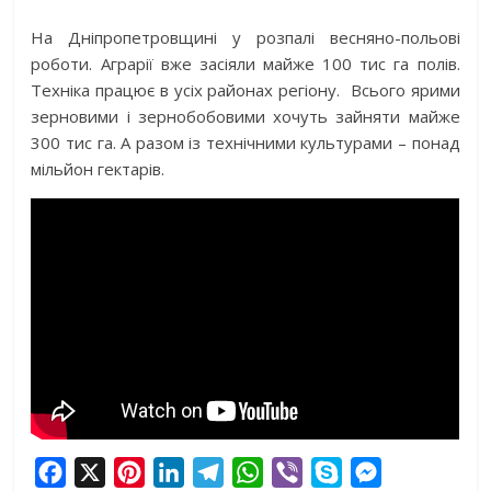
На Дніпропетровщині у розпалі весняно-польові
роботи. Аграрії вже засіяли майже 100 тис га полів.
Техніка працює в усіх районах регіону. Всього ярими
зерновими і зернобобовими хочуть зайняти майже
300 тис га. А разом із технічними культурами – понад
мільйон гектарів.
F
X
P
L
T
W
V
S
M