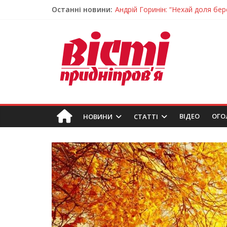
Андрій Горинін: “Нехай доля бере
Останні новини:
Жінки, які повертають життя: у 
Педагогиню з Дніпра відзначили
Дніпро стане головним центром 
Засинання після півночі може н
ВIДЕО
ОГО
НОВИНИ
СТАТТІ