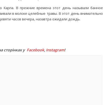
го Карпа. В прежние времена этот день называли банное
аивали в молоке целебные травы. В этот день внимательно
девяти часов вечера, назавтра ожидали дождь.
M
на сторінках у
Facebook
,
Instagram
!