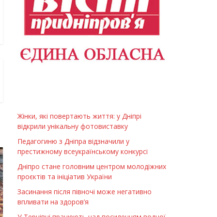
Жінки, які повертають життя: у Дніпрі
відкрили унікальну фотовиставку
Педагогиню з Дніпра відзначили у
престижному всеукраїнському конкурсі
Дніпро стане головним центром молодіжних
проєктів та ініціатив України
Засинання після півночі може негативно
впливати на здоров’я
У Тернівці працюють над посиленням водної