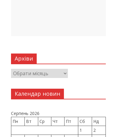
Архіви
Календар новин
Серпень 2026
Пн
Вт
Ср
Чт
Пт
Сб
Нд
1
2