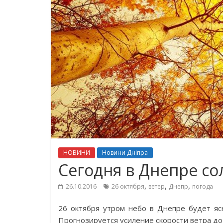
НОВИНИ
Новини Дніпра
Сегодня в Днепре со
,
,
,
26.10.2016
26 октября
ветер
Днепр
погода
26 октября утром небо в Днепре будет ясн
Прогнозируется усиление скорости ветра до 