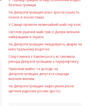
безпеки громади
На Дніпропетровщині різко зросла кількість
пожеж в екосистемах
У Самарі провели незвичайний майстер-клас
Світлові рішення майстрів із Дніпра визнали
найкращими в Україні
На Дніпропетровщині ліквідовують аварію на
магістральному водогоні
Спортсменка з Кам’янського встановила
рекорд Дніпропетровщини з пауерліфтингу
Приховав майно та доходи: на
Дніпропетровщині депутата сільради
визнали винним
На Дніпропетровщині зафіксували рясне
цвітіння рідкісних рослин (фото)