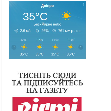
Дніпро
35°C
Безхмарне небо
2.6 м/с
26%
761
мм рт. ст.
12:00
13:00
14:00
15:00
16:00
17:00
‹
›
35°C
35°C
35°C
35°C
35°C
35°C