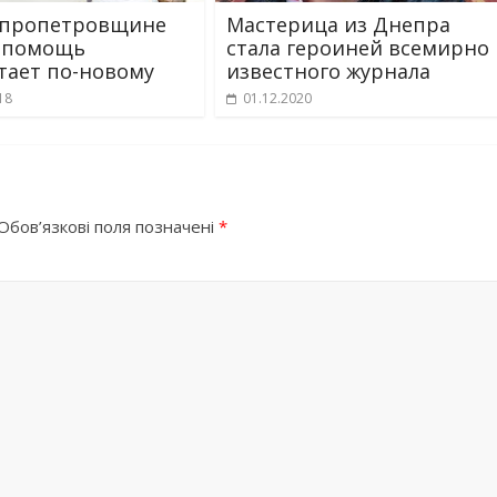
епропетровщине
Мастерица из Днепра
 помощь
стала героиней всемирно
тает по-новому
известного журнала
18
01.12.2020
Обов’язкові поля позначені
*