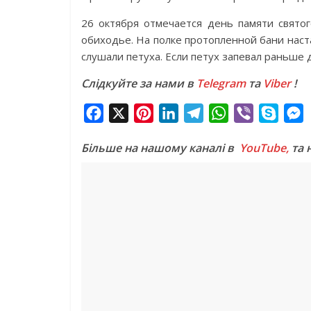
26 октября отмечается день памяти свято
обиходье. На полке протопленной бани наст
слушали петуха. Если петух запевал раньше 
Слідкуйте за нами в
Telegram
та
Viber
!
F
X
P
L
T
W
V
S
a
i
i
e
h
i
k
e
Більше на нашому каналі в
YouTube,
та 
c
n
n
l
a
b
y
s
e
t
k
e
t
e
p
s
b
e
e
g
s
r
e
e
o
r
d
r
A
n
o
e
I
a
p
g
k
s
n
m
p
e
t
r