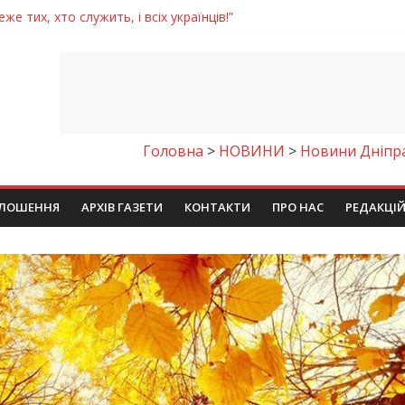
же тих, хто служить, і всіх українців!”
Дніпрі відкрили унікальну фотовиставку
 у престижному всеукраїнському конкурсі
молодіжних проєктів та ініціатив України
егативно впливати на здоров’я
Головна
>
НОВИНИ
>
Новини Дніпр
ЛОШЕННЯ
АРХІВ ГАЗЕТИ
КОНТАКТИ
ПРО НАС
РЕДАКЦІ