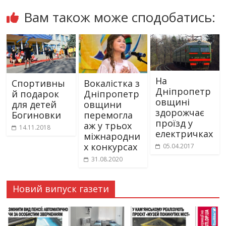
Вам також може сподобатись:
На
Спортивны
Вокалістка з
Дніпропетр
й подарок
Дніпропетр
овщині
для детей
овщини
здорожчає
Богиновки
перемогла
проїзд у
аж у трьох
14.11.2018
електричках
міжнародни
х конкурсах
05.04.2017
31.08.2020
Новий випуск газети