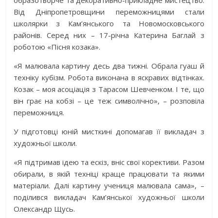
образотворче та декоративно-прикладне мистецтво.
Від Дніпропетровщини переможницями стали
школярки з Кам’янського та Новомосковського
районів. Серед них – 17-річна Катерина Баглай з
роботою «Пісня козака».
«Я малювала картину десь два тижні. Обрала гуаш й
техніку кубізм. Робота виконана в яскравих відтінках.
Козак – моя асоціація з Тарасом Шевченком. І те, що
він грає на кобзі – це теж символічно», – розповіла
переможниця.
У підготовці юній мисткині допомагав її викладач з
художньої школи.
«Я підтримав ідею та ескіз, вніс свої корективи. Разом
обирали, в якій техніці краще працювати та якими
матеріали. Далі картину учениця малювала сама», –
поділився викладач Кам’янської художньої школи
Олександр Щусь.