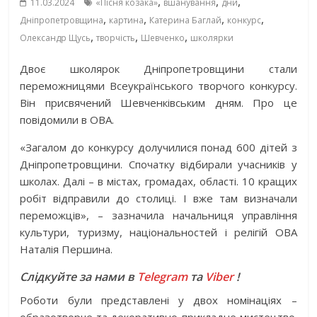
,
,
,
11.03.2024
«Пісня козака»
вшанування
дни
,
,
,
,
Дніпропетровщина
картина
Катерина Баглай
конкурс
,
,
,
Олександр Щусь
творчість
Шевченко
школярки
Двоє школярок Дніпропетровщини стали
переможницями Всеукраїнського творчого конкурсу.
Він присвячений Шевченківським дням. Про це
повідомили в ОВА.
«Загалом до конкурсу долучилися понад 600 дітей з
Дніпропетровщини. Спочатку відбирали учасників у
школах. Далі – в містах, громадах, області. 10 кращих
робіт відправили до столиці. І вже там визначали
переможців», – зазначила начальниця управління
культури, туризму, національностей і релігій ОВА
Наталія Першина.
Слідкуйте за нами в
Telegram
та
Viber
!
Роботи були представлені у двох номінаціях –