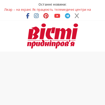
Останні новини:
Лікар – на екрані: Як працюють телемедичні центри на
Дніпропетровщині
У Дніпрі триває масштабна підготовка до опалювального
сезону
Пошуки тривають: на Дніпропетровщині досліджують місце
розташування легендарного монастиря (Фото)
Ветерани Дніпропетровщини отримують шанс на власне
житло
Говорити про воду без паніки: чому важлива правильна
комунікація