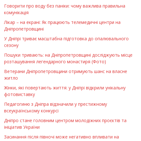
Говорити про воду без паніки: чому важлива правильна
комунікація
Лікар – на екрані: Як працюють телемедичні центри на
Дніпропетровщині
У Дніпрі триває масштабна підготовка до опалювального
сезону
Пошуки тривають: на Дніпропетровщині досліджують місце
розташування легендарного монастиря (Фото)
Ветерани Дніпропетровщини отримують шанс на власне
житло
Жінки, які повертають життя: у Дніпрі відкрили унікальну
фотовиставку
Педагогиню з Дніпра відзначили у престижному
всеукраїнському конкурсі
Дніпро стане головним центром молодіжних проєктів та
ініціатив України
Засинання після півночі може негативно впливати на