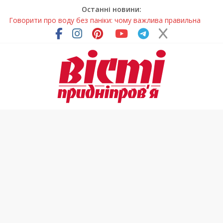
Останні новини:
Говорити про воду без паніки: чому важлива правильна
комунікація
Лікар – на екрані: Як працюють телемедичні центри на
Дніпропетровщині
У Дніпрі триває масштабна підготовка до опалювального
сезону
Пошуки тривають: на Дніпропетровщині досліджують місце
розташування легендарного монастиря (Фото)
Погода та прикмети на неділю, 9 серпня 2026 року