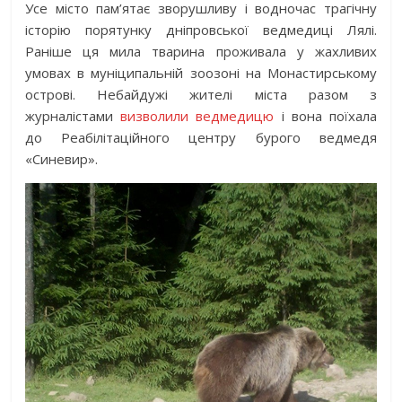
Усе місто пам’ятає зворушливу і водночас трагічну
історію порятунку дніпровської ведмедиці Лялі.
Раніше ця мила тварина проживала у жахливих
умовах в муніципальній зоозоні на Монастирському
острові. Небайдужі жителі міста разом з
журналістами
визволили ведмедицю
і вона поїхала
до Реабілітаційного центру бурого ведмедя
«Синевир».