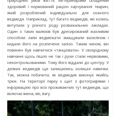
природних умов життя. Ветеринарами складений
здоровий і нормований раціон харчування тварин,
який розроблений індивідуально для кожного
ведмедя. Наприклад, тут багато ведмедів, які колись
витупали у різного роду розважальних закладах.
Один з таких малюків був дресирований жахливим
способом: лапи ведмежати змащували вазеліном і
кидали його на розпечене залізо. Таким чином, він
повинен був навчитися «танцювати». У своєрідному
навчанні щось пішло не так і рухи стали нервовими,
неконтрольованими. Тому його віддали до центру. У
деяких ведмедів ще залишились колишні навички.
Так, можна побачити, як ведмедик виконує якийсь
трюк. На території парку є щит з фотографіями і
інформацією про всіх проживаючих тут ведмедів, що
включає імена, вік, вагу.