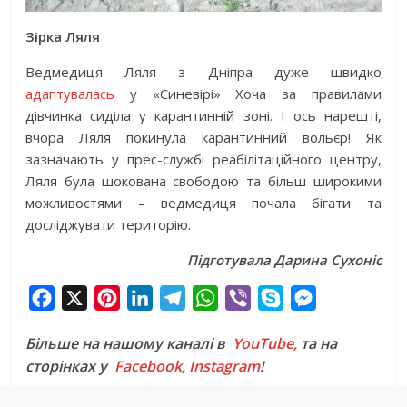
Зірка Ляля
Ведмедиця Ляля з Дніпра дуже швидко
адаптувалась
у «Синевірі» Хоча за правилами
дівчинка сиділа у карантинній зоні. І ось нарешті,
вчора Ляля покинула карантинний вольєр! Як
зазначають у прес-службі реабілітаційного центру,
Ляля була шокована свободою та більш широкими
можливостями – ведмедиця почала бігати та
досліджувати територію.
Підготувала Дарина Сухоніс
F
X
P
L
T
W
V
S
M
a
i
i
e
h
i
k
e
Більше на нашому каналі в
YouTube,
та на
c
n
n
l
a
b
y
s
сторінках у
Facebook
,
Instagram
!
e
t
k
e
t
e
p
s
b
e
e
g
s
r
e
e