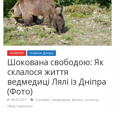
НОВИНИ
Новини Дніпра
Шокована свободою: Як
склалося життя
ведмедиці Лялі із Дніпра
(Фото)
,
,
,
,
06.07.2017
"Синевир"
ведмедиця
Дніпро
зоозона
,
Ляля
порятунок