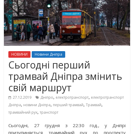
НОВИНИ
Новини Дніпра
Сьогодні перший
трамвай Дніпра змінить
свій маршрут
,
,
27.12.2019
Дніпро
електротранспорт
електротранспорт
,
,
,
,
Дніпра
новини Дніпра
перший трамвай
Трамвай
,
трамвайний рух
транспорт
Сьогодні, 27 грудня з 22:30 год., у Дніпрі
призупиняється трамвайний рух по проспекту