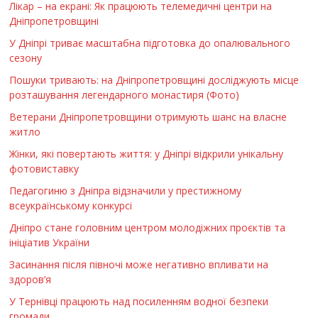
Лікар – на екрані: Як працюють телемедичні центри на
Дніпропетровщині
У Дніпрі триває масштабна підготовка до опалювального
сезону
Пошуки тривають: на Дніпропетровщині досліджують місце
розташування легендарного монастиря (Фото)
Ветерани Дніпропетровщини отримують шанс на власне
житло
Жінки, які повертають життя: у Дніпрі відкрили унікальну
фотовиставку
Педагогиню з Дніпра відзначили у престижному
всеукраїнському конкурсі
Дніпро стане головним центром молодіжних проєктів та
ініціатив України
Засинання після півночі може негативно впливати на
здоров’я
У Тернівці працюють над посиленням водної безпеки
громади