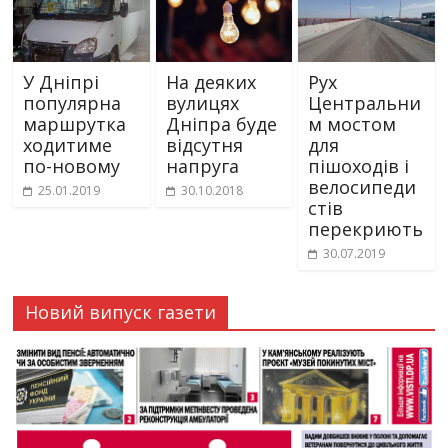
У Дніпрі
На деяких
Рух
популярна
вулицях
Центральни
маршрутка
Дніпра буде
м мостом
ходитиме
відсутня
для
по-новому
напруга
пішоходів і
велосипеди
25.01.2019
30.10.2018
стів
перекриють
30.07.2019
Новий випуск газети