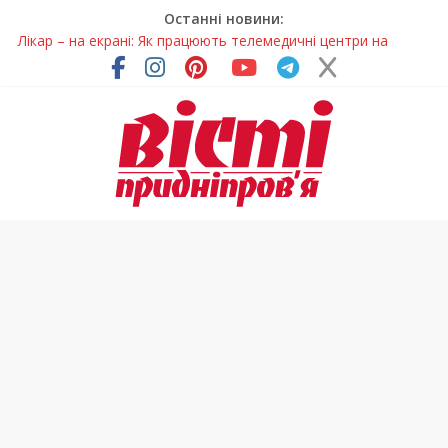
Останні новини:
Лікар – на екрані: Як працюють телемедичні центри на
Дніпропетровщині
У Дніпрі триває масштабна підготовка до опалювального
сезону
Пошуки тривають: на Дніпропетровщині досліджують місце
розташування легендарного монастиря (Фото)
Ветерани Дніпропетровщини отримують шанс на власне
житло
Говорити про воду без паніки: чому важлива правильна
комунікація