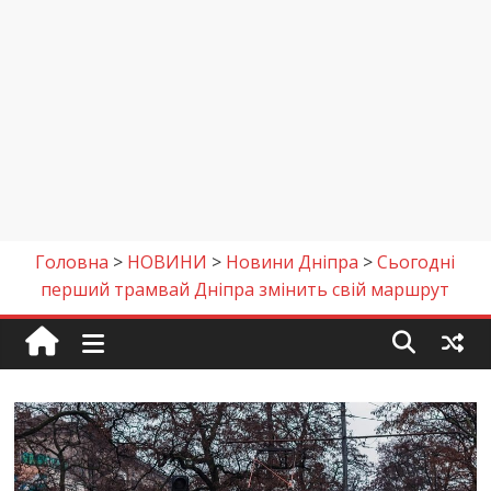
Головна
>
НОВИНИ
>
Новини Дніпра
>
Сьогодні
перший трамвай Дніпра змінить свій маршрут