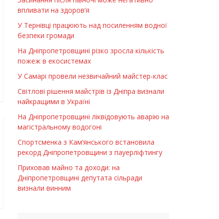
впливати на здоров’я
У Тернівці працюють над посиленням водної
безпеки громади
На Дніпропетровщині різко зросла кількість
пожеж в екосистемах
У Самарі провели незвичайний майстер-клас
Світлові рішення майстрів із Дніпра визнали
найкращими в Україні
На Дніпропетровщині ліквідовують аварію на
магістральному водогоні
Спортсменка з Кам’янського встановила
рекорд Дніпропетровщини з пауерліфтингу
Приховав майно та доходи: на
Дніпропетровщині депутата сільради
визнали винним