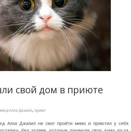
ли свой дом в приюте
,
ммед Алла Джалил
приют
ед Алла Джалил не смог пройти мимо и приютил у себя
стались без хозяев, которые покинули свои дома из-за