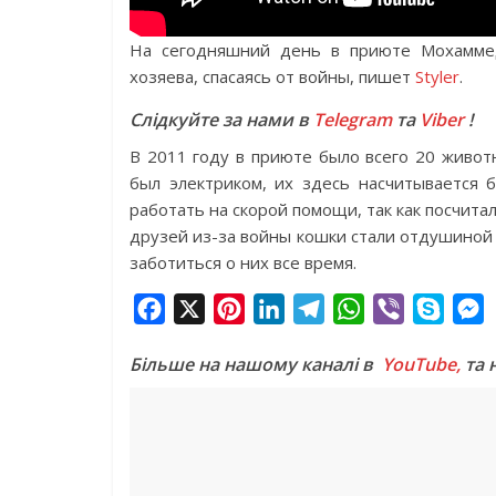
На сегодняшний день в приюте Мохаммед
хозяева, спасаясь от войны, пишет
Styler
.
Слідкуйте за нами в
Telegram
та
Viber
!
В 2011 году в приюте было всего 20 живот
был электриком, их здесь насчитывается 
работать на скорой помощи, так как посчита
друзей из-за войны кошки стали отдушиной 
заботиться о них все время.
F
X
P
L
T
W
V
S
a
i
i
e
h
i
k
e
Більше на нашому каналі в
YouTube,
та 
c
n
n
l
a
b
y
s
e
t
k
e
t
e
p
s
b
e
e
g
s
r
e
e
o
r
d
r
A
n
o
e
I
a
p
g