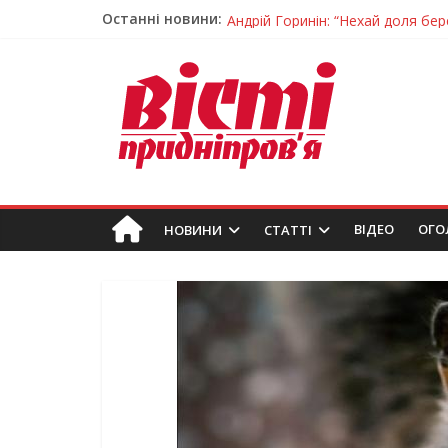
Останні новини:
Андрій Горинін: “Нехай доля бере
Жінки, які повертають життя: у 
Педагогиню з Дніпра відзначили
Дніпро стане головним центром 
Ветерани Дніпропетровщини от
ВIДЕО
ОГО
НОВИНИ
СТАТТІ