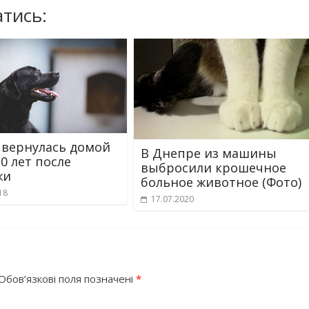
тись:
 вернулась домой
В Днепре из машины
0 лет после
выбросили крошечное
жи
больное животное (Фото)
18
17.07.2020
Обов’язкові поля позначені
*