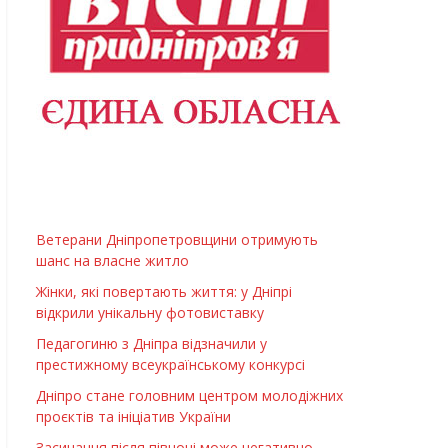
Ветерани Дніпропетровщини отримують
шанс на власне житло
Жінки, які повертають життя: у Дніпрі
відкрили унікальну фотовиставку
Педагогиню з Дніпра відзначили у
престижному всеукраїнському конкурсі
Дніпро стане головним центром молодіжних
проєктів та ініціатив України
Засинання після півночі може негативно