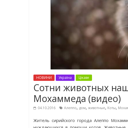
НОВИНИ
Україна
Цікаве
Сотни животных наш
Мохаммеда (видео)
,
,
,
,
04.10.2016
Алеппо
дом
животные
Коты
Моха
Житель сирийского города Алеппо Мохамм
нуждающихся в помощи котов. Животные о