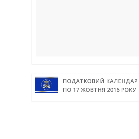
k
s
n
m
p
e
t
r
ПОДАТКОВИЙ КАЛЕНДАР 
ПО 17 ЖОВТНЯ 2016 РОКУ