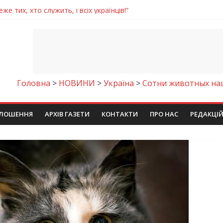
же тих, хто служить, і всіх українців!”
Дніпрі відкрили унікальну фотовиставку
 у престижному всеукраїнському конкурсі
молодіжних проєктів та ініціатив України
римують шанс на власне житло
Головна
>
НОВИНИ
>
Україна
>
Сотни животных на
ЛОШЕННЯ
АРХІВ ГАЗЕТИ
КОНТАКТИ
ПРО НАС
РЕДАКЦІ