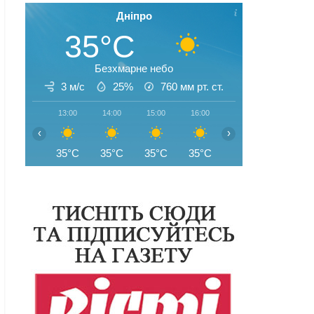
Дніпро
35°C
Безхмарне небо
3 м/с
25%
760
мм рт. ст.
13:00
14:00
15:00
16:00
17:00
18:00
‹
›
35°C
35°C
35°C
35°C
35°C
35°C