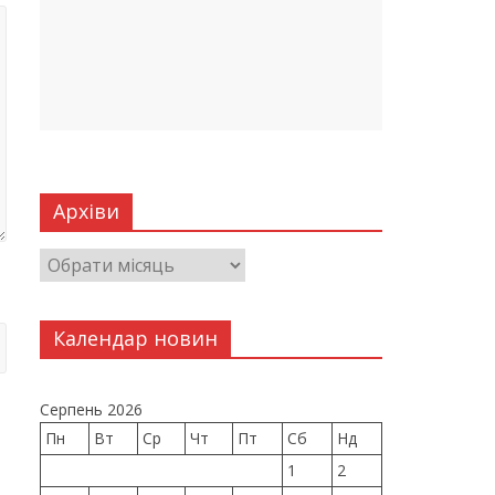
Архіви
Календар новин
Серпень 2026
Пн
Вт
Ср
Чт
Пт
Сб
Нд
1
2