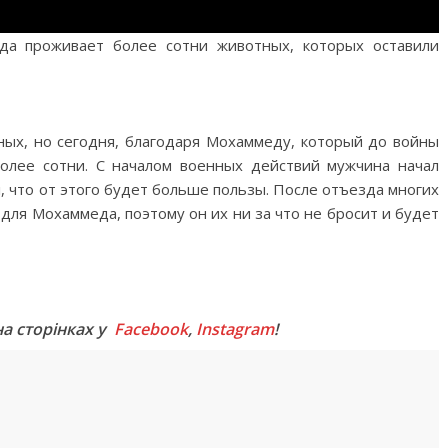
а проживает более сотни животных, которых оставили
ных, но сегодня, благодаря Мохаммеду, который до войны
более сотни. С началом военных действий мужчина начал
л, что от этого будет больше пользы. После отъезда многих
для Мохаммеда, поэтому он их ни за что не бросит и будет
M
на сторінках у
Facebook
,
Instagram
!