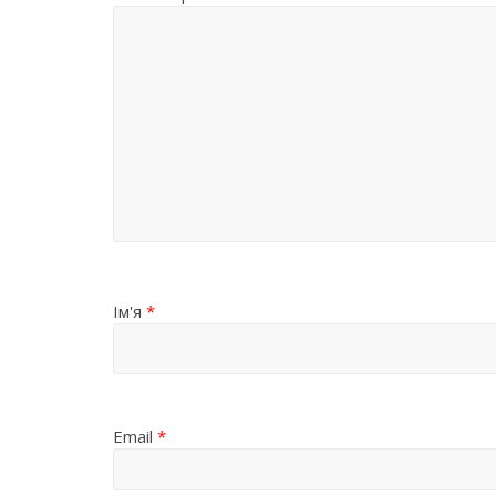
Ім'я
*
Email
*