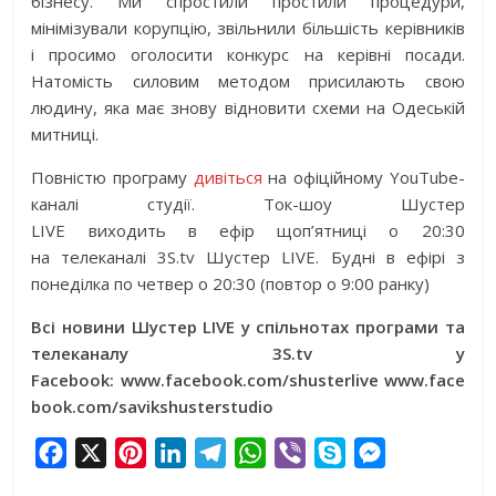
бізнесу. Ми спростили простили процедури,
мінімізували корупцію, звільнили більшість керівників
і просимо оголосити конкурс на керівні посади.
Натомість силовим методом присилають свою
людину, яка має знову відновити схеми на Одеській
митниці.
Повністю програму
дивіться
на офіційному YouTube-
каналі студії. Ток-шоу Шустер
LIVE виходить в ефір щоп’ятниці о 20:30
на телеканалі 3S.tv Шустер LIVE. Будні в ефірі з
понеділка по четвер о 20:30 (повтор о 9:00 ранку)
Всі новини Шустер LIVE у спільнотах програми та
телеканалу 3S.tv у
Facebook:
www.facebook.com/shusterlive
www.face
book.com/savikshusterstudio
F
X
P
L
T
W
V
S
M
a
i
i
e
h
i
k
e