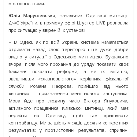
між опонентами.
Юлія Марушевська
, начальник Одеської митниці
ДФС України, в прямому ефірі Шустер LIVE розповіла
про ситуацію у ввіреній їх установі:
– В Одесі, як по всій Україні, система намагається
отримати назад свою територію і це дуже добре
видно у ситуації з Одеською митницею. Буквально
вчора, після мого прохання до уряду показати своє
бажання показати реформи, а не їх імітацію,
звільнивши «славнозвісного» керівника фіскальної
служби Романа Насірова, прийшло від нього
«вітання» – призначення мені нового заступника.
Мова йде про людину часів Віктора Януковича,
активного працівника Київської митниці, який має
перейти на Одеську, щоб там кришувати
контрабанду. Ми за шість місяців досягли конкретних
результатів: у протистоянні результатів, сприянні