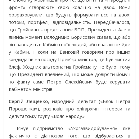
фронт» створюють свою коаліцію на двох. Вони
розраховували, що будуть формувати все на двох:
потоки, портфелі, відповідальність. Передбачалося,
що Гройсман – представник БПП, Президента. Але в
якийсь момент Володимир Борисович сказав, що або
він заводить в Кабмін своїх людей, або взагалі не йде
у Кабмін. І коли на Банковій говорили про інших
кандидатів на посаду Прем’єр-міністра, це був чистий
блеф. Жодних альтернатив Гройсману не було, тому
що Президент впевнений, що може довіряти йому і
по факту саме Петро Олексійович буде керувати
Кабінетом Міністрів.
Сергій Лещенко
, народний депутат («Блок Петра
Порошенка»), розповів про олігархічні інтереси та
депутатську групу «Воля народу»:
– Існує підприємство «Укргазвидобування» яке
фактично є діагнозом того, що відбувається в