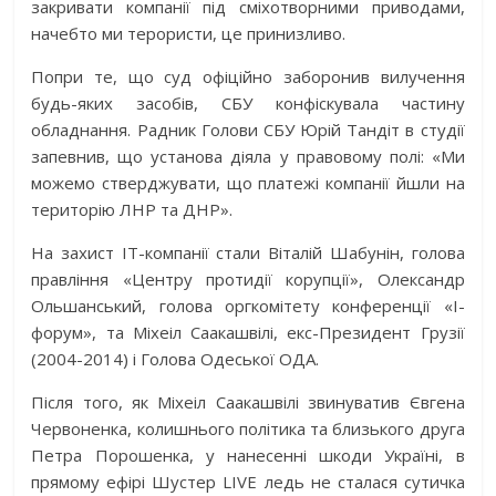
закривати компанії під сміхотворними приводами,
начебто ми терористи, це принизливо.
Попри те, що суд офіційно заборонив вилучення
будь-яких засобів, СБУ конфіскувала частину
обладнання. Радник Голови СБУ Юрій Тандіт в студії
запевнив, що установа діяла у правовому полі: «Ми
можемо стверджувати, що платежі компанії йшли на
територію ЛНР та ДНР».
На захист IT-компанії стали Віталій Шабунін, голова
правління «Центру протидії корупції», Олександр
Ольшанський, голова оргкомітету конференції «І-
форум», та Міхеіл Саакашвілі, екс-Президент Грузії
(2004-2014) і Голова Одеської ОДА.
Після того, як Міхеіл Саакашвілі звинуватив Євгена
Червоненка, колишнього політика та близького друга
Петра Порошенка, у нанесенні шкоди Україні, в
прямому ефірі Шустер LIVE ледь не сталася сутичка