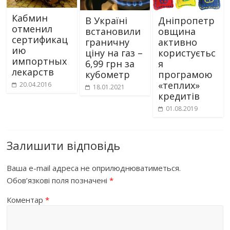
Кабмин
В Україні
Дніпропетр
отменил
встановили
овщина
сертификац
граничну
активно
ию
ціну на газ –
користуєтьс
импортных
6,99 грн за
я
лекарств
кубометр
програмою
«теплих»
20.04.2016
18.01.2021
кредитів
01.08.2019
Залишити відповідь
Ваша e-mail адреса не оприлюднюватиметься.
Обов’язкові поля позначені
*
Коментар
*