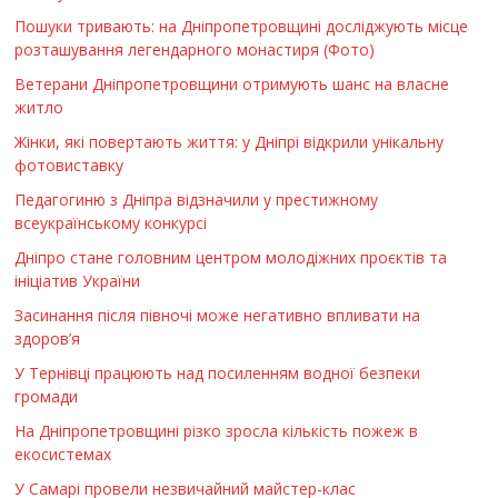
Пошуки тривають: на Дніпропетровщині досліджують місце
розташування легендарного монастиря (Фото)
Ветерани Дніпропетровщини отримують шанс на власне
житло
Жінки, які повертають життя: у Дніпрі відкрили унікальну
фотовиставку
Педагогиню з Дніпра відзначили у престижному
всеукраїнському конкурсі
Дніпро стане головним центром молодіжних проєктів та
ініціатив України
Засинання після півночі може негативно впливати на
здоров’я
У Тернівці працюють над посиленням водної безпеки
громади
На Дніпропетровщині різко зросла кількість пожеж в
екосистемах
У Самарі провели незвичайний майстер-клас