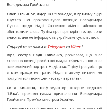
Володимира Гройсмана.
Олег Тягнибок
, лідер ВО “Свобода”, в прямому ефірі
Шустер LIVE прокоментував позицію Володимира
Путіна щодо Надії Савченко: «Мене абсолютно
збентежили слова Путіна про партнерів і те, що вони
знають, але не інформують українське суспільство».
Слідкуйте за нами в
Telegram
та
Viber
!
Віра, сестра Надії Савченко
, розказала, що знає
стосовно позиції російської влади: «Кремль чітко знає
психологічний портрет Наді, знає її ціну і розуміє, що
з цим краще не грати. Надя в цьому питанні не
поступиться і вони цей «товар» втратять».
Соня Кошкіна
, шеф-редактор інтернет-видання
“LB.ua”, прокоментувала призначення Володимира
Гройсмана Прем’єр-міністром України:
– Спочатку мова йшла про те, що БПП та «Народний