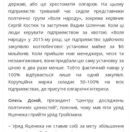
державі, або це хрестоматія олігархів. На цьому
підприємстві тривалий час сиділи представники
політичної групи «Воля народу», зокрема керівник
Сергій Костюк та заступник Вадим Шленчак. Коли ці
люди керувати підприємством за квотою «Воля
народу» у 2015-му році, це підприємство здійснило
закупівлю колтюбінгової установки майже за $6
мільйонів. Коли прийшли нові менеджери, чесні та
незаангажовані, вони придбали цю саму установку за
ціною в два рази менше. Тобто фактичний навар у
100% відбувається лише на одній закупівлі.
Корупційна маржа складає 50-100% на всіх
підприємствах, де присутні олігархічні інтереси.
Олесь Доній
, президент “Центру досліджень
політичних цінностей”, пояснив, чому мав піти уряд
Яценюка і прийти уряд Гройсмана:
– Уряд Яценюка не ставив собі за мету збільшення