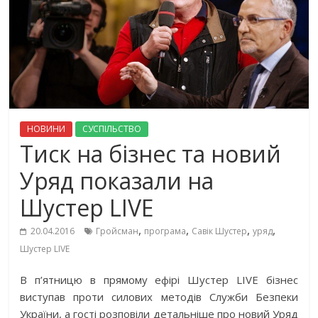
НОВИНИ
СУСПІЛЬСТВО
Тиск на бізнес та новий
Уряд показали на
Шустер LIVE
,
,
,
,
20.04.2016
Гройсман
програма
Савік Шустер
уряд
Шустер LIVE
В п’ятницю в прямому ефірі Шустер LIVE бізнес
виступав проти силових методів Служби Безпеки
України, а гості розповіли детальніше про новий Уряд