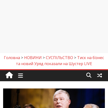
Головна
>
НОВИНИ
>
СУСПІЛЬСТВО
>
Тиск на бізнес
та новий Уряд показали на Шустер LIVE