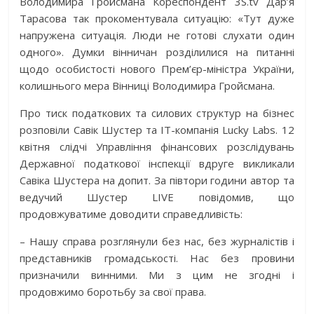
Володимира Гройсмана Кореспондент 3S.tv Дар’я
Тарасова так прокоментувала ситуацію: «Тут дуже
напружена ситуація. Люди не готові слухати один
одного». Думки вінничан розділилися на питанні
щодо особистості нового Прем’єр-міністра України,
колишнього мера Вінниці Володимира Гройсмана.
Про тиск податкових та силових структур на бізнес
розповіли Савік Шустер та IT-компанія Lucky Labs. 12
квітня слідчі Управління фінансових розслідувань
Державної податкової інспекції вдруге викликали
Савіка Шустера на допит. За півтори години автор та
ведучий Шустер LIVE повідомив, що
продовжуватиме доводити справедливість:
– Нашу справа розглянули без нас, без журналістів і
представників громадськості. Нас без провини
призначили винними. Ми з цим не згодні і
продовжимо боротьбу за свої права.