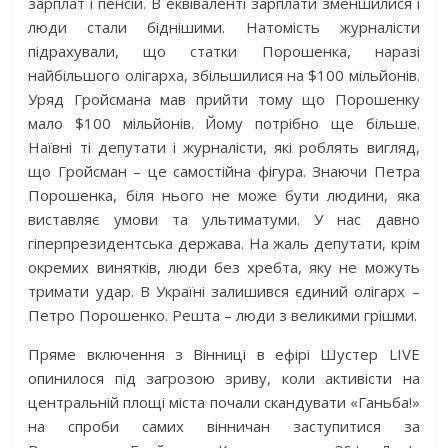
зарплат і пенсій. В еквіваленті зарплати зменшилися і
люди стали біднішими. Натомість журналісти
підрахували, що статки Порошенка, наразі
найбільшого олігарха, збільшилися на $100 мільйонів.
Уряд Гройсмана мав прийти тому що Порошенку
мало $100 мільйонів. Йому потрібно ще більше.
Наївні ті депутати і журналісти, які роблять вигляд,
що Гройсман – це самостійна фігура. Знаючи Петра
Порошенка, біля нього не може бути людини, яка
виставляє умови та ультиматуми. У нас давно
гіперпрезидентська держава. На жаль депутати, крім
окремих винятків, люди без хребта, яку не можуть
тримати удар. В Україні залишився єдиний олігарх –
Петро Порошенко. Решта – люди з великими грішми.
Пряме включення з Вінниці в ефірі Шустер LIVE
опинилося під загрозою зриву, коли активісти на
центральній площі міста почали скандувати «Ганьба!»
на спроби самих вінничан заступитися за