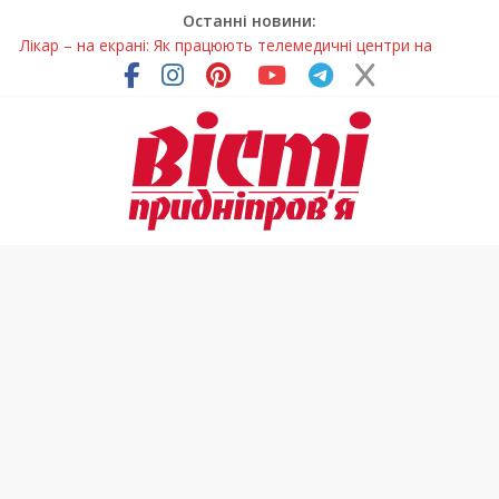
Останні новини:
Лікар – на екрані: Як працюють телемедичні центри на
Дніпропетровщині
У Дніпрі триває масштабна підготовка до опалювального
сезону
Пошуки тривають: на Дніпропетровщині досліджують місце
розташування легендарного монастиря (Фото)
Ветерани Дніпропетровщини отримують шанс на власне
житло
Говорити про воду без паніки: чому важлива правильна
комунікація