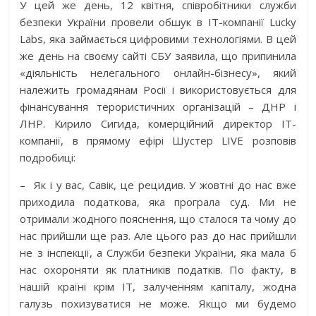
У цей же день, 12 квітня, співробітники служби
безпеки України провели обшук в IT-компанії Lucky
Labs, яка займається цифровими технологіями. В цей
же день на своєму сайті СБУ заявила, що припинила
«діяльність нелегального онлайн-бізнесу», який
належить громадянам Росії і використовується для
фінансування терористичних організацій – ДНР і
ЛНР. Кирило Сигида, комерційний директор IT-
компанії, в прямому ефірі Шустер LIVE розповів
подробиці:
– Як і у вас, Савік, це рецидив. У жовтні до нас вже
приходила податкова, яка програла суд. Ми не
отримали жодного пояснення, що сталося та чому до
нас прийшли ще раз. Але цього раз до нас прийшли
не з інспекції, а Служби безпеки України, яка мала б
нас охороняти як платників податків. По факту, в
нашій країні крім IT, залученням капіталу, жодна
галузь похизуватися не може. Якщо ми будемо