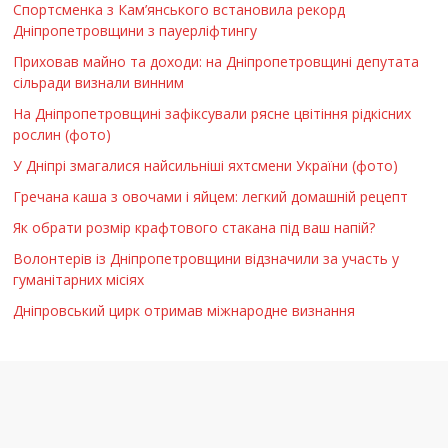
Спортсменка з Кам’янського встановила рекорд
Дніпропетровщини з пауерліфтингу
Приховав майно та доходи: на Дніпропетровщині депутата
сільради визнали винним
На Дніпропетровщині зафіксували рясне цвітіння рідкісних
рослин (фото)
У Дніпрі змагалися найсильніші яхтсмени України (фото)
Гречана каша з овочами і яйцем: легкий домашній рецепт
Як обрати розмір крафтового стакана під ваш напій?
Волонтерів із Дніпропетровщини відзначили за участь у
гуманітарних місіях
Дніпровський цирк отримав міжнародне визнання