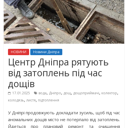
НОВИНИ
Новини Дніпра
Центр Дніпра рятують
від затоплень під час
дощів
,
,
,
,
,
17.01.2025
вода
Дніпро
дощ
дощоприймачі
колектор
,
,
колодязь
листя
підтоплення
У Дніпрі продовжують докладати зусиль, щоб під час
аномальних дощів місто не потерпало від затоплень.
Йдеться про плановий ремонт та очищення