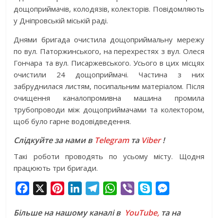
дощоприймачів, колодязів, колекторів. Повідомляють
у Дніпровській міській раді.
Днями бригада очистила дощоприймальну мережу
по вул. Паторжинського, на перехрестях з вул. Олеся
Гончара та вул. Писаржевського. Усього в цих місцях
очистили 24 дощоприймачі. Частина з них
забруднилася листям, посипальним матеріалом. Після
очищення каналопромивна машина промила
трубопроводи між дощоприймачами та колектором,
щоб було гарне водовідведення.
Слідкуйте за нами в
Telegram
та
Viber
!
Такі роботи проводять по усьому місту. Щодня
працюють три бригади.
F
X
P
L
T
W
V
S
M
a
i
i
e
h
i
k
e
Більше на нашому каналі в
YouTube,
та на
c
n
n
l
a
b
y
s