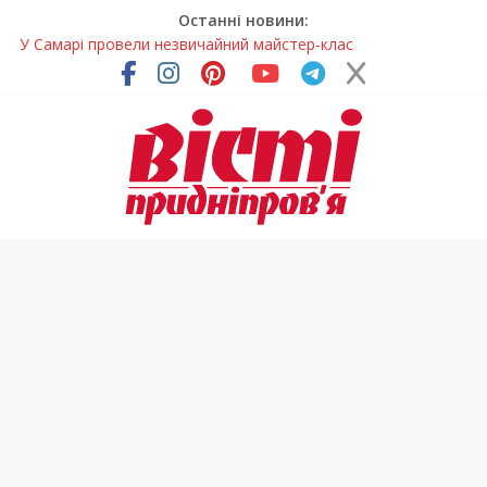
Останні новини:
У Самарі провели незвичайний майстер-клас
Світлові рішення майстрів із Дніпра визнали найкращими в
Україні
На Дніпропетровщині ліквідовують аварію на
магістральному водогоні
Спортсменка з Кам’янського встановила рекорд
Дніпропетровщини з пауерліфтингу
На Дніпропетровщині різко зросла кількість пожеж в
екосистемах