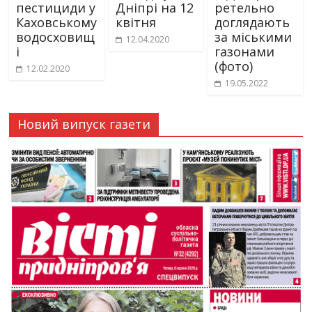
пестициди у
Дніпрі на 12
ретельно
Каховському
квітня
доглядають
водосховищ
за міськими
12.04.2020
і
газонами
(фото)
12.02.2020
19.05.2022
Новий випуск газети